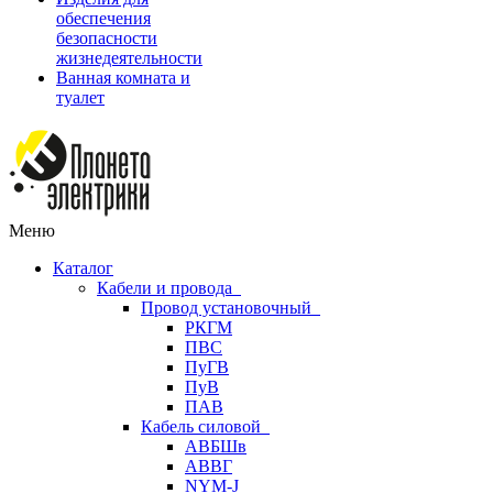
обеспечения
безопасности
жизнедеятельности
Ванная комната и
туалет
Меню
Каталог
Кабели и провода
Провод установочный
РКГМ
ПВС
ПуГВ
ПуВ
ПАВ
Кабель силовой
АВБШв
АВВГ
NYM-J