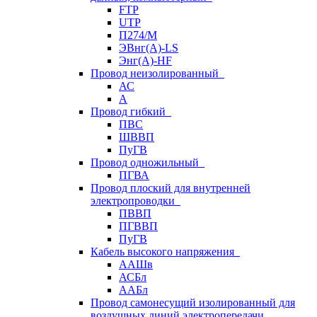
FTP
UTP
П274/М
ЭВнг(А)-LS
Энг(А)-HF
Провод неизолированный
АС
А
Провод гибкий
ПВС
ШВВП
ПуГВ
Провод одножильный
ПГВА
Провод плоский для внутренней
электропроводки
ПВВП
ПГВВП
ПуГВ
Кабель высокого напряжения
ААШв
АСБл
ААБл
Провод самонесущий изолированный для
воздушных линий электропередачи