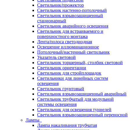
Светильник/прожектор
Светильник настенно-потолочный
Светильник взрывозащищенный
стационарный
Светильник аварийного освещения
Светильник для встраиваемого и
поверхностного монтажа
Лента/полоса светодиодная
Освещение иллюминационное
Потолочный/настенный светильник
Указатель световой
Светильник торшерный, столбик световой
Светильник ориентации
Светильник для стройплощадок
Светильники для линейных систем
освещения
Светильник грунтовый
Светильник взрывозащищенный аварийный
Светильник трубчатый для модульной
системы освещения
Светильник для освещения туннелей
Светильник взрывозащищенный переносной
Лампы
Лампа накаливания трубчатая