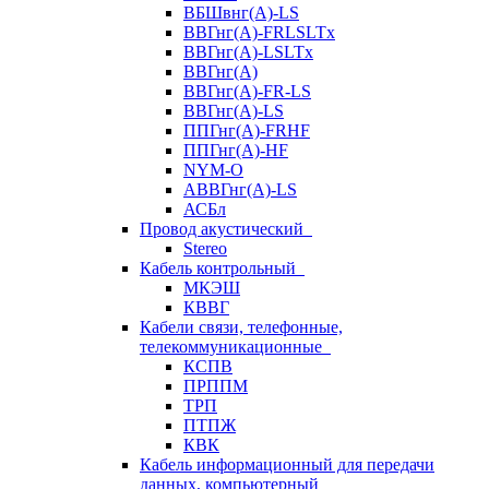
ВБШвнг(А)-LS
ВВГнг(A)-FRLSLTx
ВВГнг(A)-LSLTx
ВВГнг(А)
ВВГнг(А)-FR-LS
ВВГнг(А)-LS
ППГнг(А)-FRHF
ППГнг(А)-HF
NYM-O
АВВГнг(А)-LS
АСБл
Провод акустический
Stereo
Кабель контрольный
МКЭШ
КВВГ
Кабели связи, телефонные,
телекоммуникационные
КСПВ
ПРППМ
ТРП
ПТПЖ
КВК
Кабель информационный для передачи
данных, компьютерный