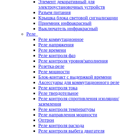
Элемент декоративный для
электроустановочных устройств
Разъем питания
Крышка блока световой сигнализации
Приемник инфракрасный
Выключатель инфракрасный
Реле
Реле коммутационное
Реле напряжения
Реле времени
Реле контроля фаз
Реле контроля уровня/заполнения
Розетка-реле
Реле мощности
Блок-контакт с выдержкой времени
Аксессуары для коммутационного реле
Реле контроля тока
Реле твердотельное
Реле контроля спротивления изоляции/
заземления
Реле контроля температуры
Реле направления мощности
Оптрон
Реле контроля расхода
Реле контроля выбега двигателя