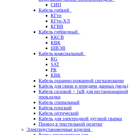
СИП
Кабель гибкий
КГтп
КГтп-ХЛ
КГВВ
Кабель гибридный
ККСВ
КВК
ШВЭВ
Кабель коаксиальный
RG
SAT
РК
КВК
Кабель охранно-пожарной сигнализации
Кабель для связи и передачи данных (медь)
Кабель силовой < 1кВ для нестационарной
прокладки
Кабель спиральный
Кабель плоский
Кабель оптический
Кабель для электродной дуговой сварки
Провод в текстильной оплетке
Электроустановочные изделия
Рамка декоративная для