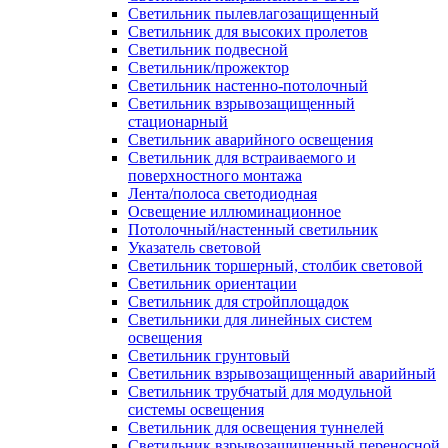
Светильник пылевлагозащищенный
Светильник для высоких пролетов
Светильник подвесной
Светильник/прожектор
Светильник настенно-потолочный
Светильник взрывозащищенный
стационарный
Светильник аварийного освещения
Светильник для встраиваемого и
поверхностного монтажа
Лента/полоса светодиодная
Освещение иллюминационное
Потолочный/настенный светильник
Указатель световой
Светильник торшерный, столбик световой
Светильник ориентации
Светильник для стройплощадок
Светильники для линейных систем
освещения
Светильник грунтовый
Светильник взрывозащищенный аварийный
Светильник трубчатый для модульной
системы освещения
Светильник для освещения туннелей
Светильник взрывозащищенный переносной