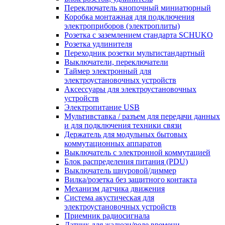
Переключатель кнопочный миниатюрный
Коробка монтажная для подключения
электроприборов (электроплиты)
Розетка с заземлением стандарта SCHUKO
Розетка удлинителя
Переходник розетки мультистандартный
Выключатели, переключатели
Таймер электронный для
электроустановочных устройств
Аксессуары для электроустановочных
устройств
Электропитание USB
Мультивставка / разъем для передачи данных
и для подключения техники связи
Держатель для модульных бытовых
коммутационных аппаратов
Выключатель с электронной коммутацией
Блок распределения питания (PDU)
Выключатель шнуровой/диммер
Вилка/розетка без защитного контакта
Механизм датчика движения
Система акустическая для
электроустановочных устройств
Приемник радиосигнала
Датчик для жалюзи/реле времени