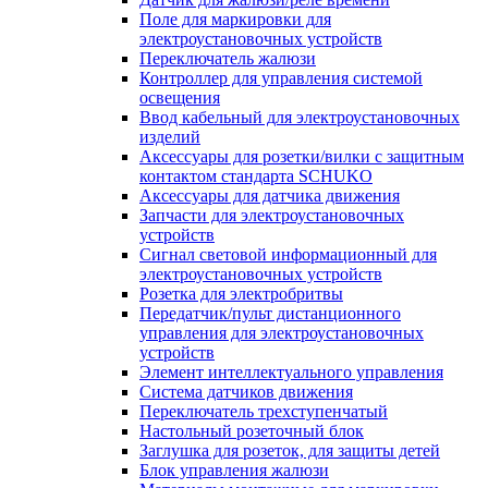
Поле для маркировки для
электроустановочных устройств
Переключатель жалюзи
Контроллер для управления системой
освещения
Ввод кабельный для электроустановочных
изделий
Аксессуары для розетки/вилки с защитным
контактом стандарта SCHUKO
Аксессуары для датчика движения
Запчасти для электроустановочных
устройств
Сигнал световой информационный для
электроустановочных устройств
Розетка для электробритвы
Передатчик/пульт дистанционного
управления для электроустановочных
устройств
Элемент интеллектуального управления
Система датчиков движения
Переключатель трехступенчатый
Настольный розеточный блок
Заглушка для розеток, для защиты детей
Блок управления жалюзи