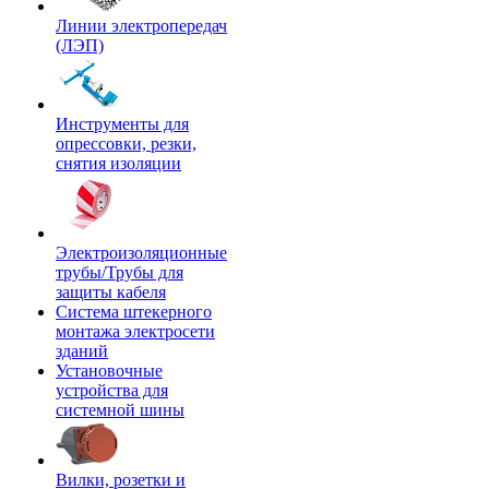
Линии электропередач
(ЛЭП)
Инструменты для
опрессовки, резки,
снятия изоляции
Электроизоляционные
трубы/Трубы для
защиты кабеля
Система штекерного
монтажа электросети
зданий
Установочные
устройства для
системной шины
Вилки, розетки и