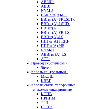
АВБШв
АВВГ
NYM-J
ВБШвнг(А)-LS
ВВГнг(A)-FRLSLTx
ВВГнг(A)-LSLTx
ВВГнг(А)
ВВГнг(А)-FR-LS
ВВГнг(А)-LS
ППГнг(А)-FRHF
ППГнг(А)-HF
NYM-O
АВВГнг(А)-LS
АСБл
Провод акустический
Stereo
Кабель контрольный
МКЭШ
КВВГ
Кабели связи, телефонные,
телекоммуникационные
КСПВ
ПРППМ
ТРП
ПТПЖ