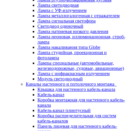
Лампа светодиодная
Лампа с УФ-излучением
Лампа металлогалогенная с отражателем
Лампа сигнальная светофора
Светодиод одиночный
Лампа натриевая низкого давления
Лампа неоновая, иллюминационная, строб-
лампа
Лампа накаливания типа Globe
Лампа студийная, проекционная и
фотолампа
Лампы специальные (автомобильные,
железнодорожные, судовые, авиационные)
Лампа с инфракрасным излучением
Модуль светодиодный
Каналы настенного и потолочного монтажа
Крышка для настенного кабель-канала
Кабель-канал
Коробка монтажная для настенного кабель-
канала
Кабель-канал плинтусный
Коробка распределительная для систем
кабель-каналов
Панель лицевая для настенного кабель-