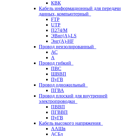
КВК
Кабель информационный для передачи
данных, компьютерный
FTP
UTP
П274/М
ЭВнг(А)-LS
Энг(А)-HF
Провод неизолированный
АС
А
Провод гибкий
ПВС
ШВВП
ПуГВ
Провод одножильный
ПГВА
Провод плоский для внутренней
электропроводки
ПВВП
ПГВВП
ПуГВ
Кабель высокого напряжения
ААШв
АСБл