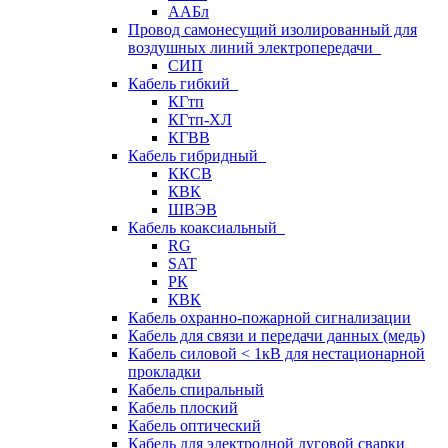
ААБл
Провод самонесущий изолированный для
воздушных линий электропередачи
СИП
Кабель гибкий
КГтп
КГтп-ХЛ
КГВВ
Кабель гибридный
ККСВ
КВК
ШВЭВ
Кабель коаксиальный
RG
SAT
РК
КВК
Кабель охранно-пожарной сигнализации
Кабель для связи и передачи данных (медь)
Кабель силовой < 1кВ для нестационарной
прокладки
Кабель спиральный
Кабель плоский
Кабель оптический
Кабель для электродной дуговой сварки