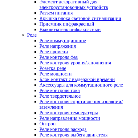
Элемент декоративный для
электроустановочных устройств
Разъем питания
Крышка блока световой сигнализации
Приемник инфракрасный
Выключатель инфракрасный
Реле
Реле коммутационное
Реле напряжения
Реле времени
Реле контроля фаз
Реле контроля уровня/заполнения
Розетка-реле
Реле мощности
Блок-контакт с выдержкой времени
Аксессуары для коммутационного реле
Реле контроля тока
Реле твердотельное
Реле контроля спротивления изоляции/
заземления
Реле контроля температуры
Реле направления мощности
Оптрон
Реле контроля расхода
Реле контроля выбега двигателя