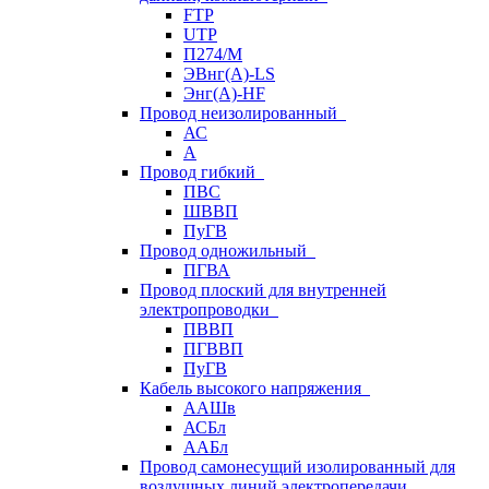
FTP
UTP
П274/М
ЭВнг(А)-LS
Энг(А)-HF
Провод неизолированный
АС
А
Провод гибкий
ПВС
ШВВП
ПуГВ
Провод одножильный
ПГВА
Провод плоский для внутренней
электропроводки
ПВВП
ПГВВП
ПуГВ
Кабель высокого напряжения
ААШв
АСБл
ААБл
Провод самонесущий изолированный для
воздушных линий электропередачи