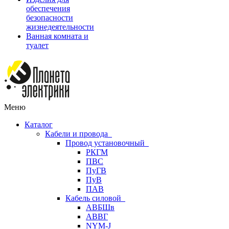
обеспечения
безопасности
жизнедеятельности
Ванная комната и
туалет
Меню
Каталог
Кабели и провода
Провод установочный
РКГМ
ПВС
ПуГВ
ПуВ
ПАВ
Кабель силовой
АВБШв
АВВГ
NYM-J