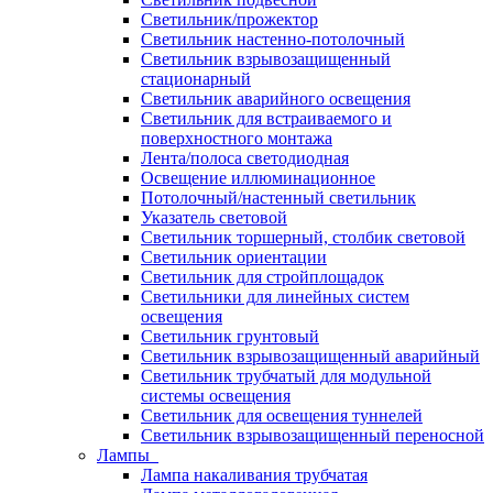
Светильник/прожектор
Светильник настенно-потолочный
Светильник взрывозащищенный
стационарный
Светильник аварийного освещения
Светильник для встраиваемого и
поверхностного монтажа
Лента/полоса светодиодная
Освещение иллюминационное
Потолочный/настенный светильник
Указатель световой
Светильник торшерный, столбик световой
Светильник ориентации
Светильник для стройплощадок
Светильники для линейных систем
освещения
Светильник грунтовый
Светильник взрывозащищенный аварийный
Светильник трубчатый для модульной
системы освещения
Светильник для освещения туннелей
Светильник взрывозащищенный переносной
Лампы
Лампа накаливания трубчатая