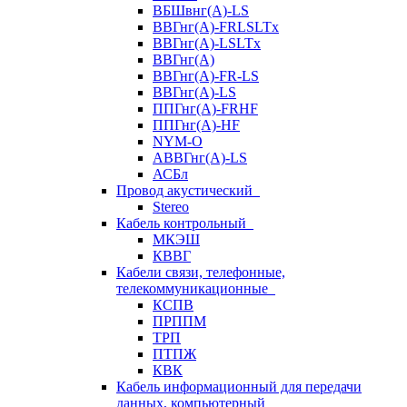
ВБШвнг(А)-LS
ВВГнг(A)-FRLSLTx
ВВГнг(A)-LSLTx
ВВГнг(А)
ВВГнг(А)-FR-LS
ВВГнг(А)-LS
ППГнг(А)-FRHF
ППГнг(А)-HF
NYM-O
АВВГнг(А)-LS
АСБл
Провод акустический
Stereo
Кабель контрольный
МКЭШ
КВВГ
Кабели связи, телефонные,
телекоммуникационные
КСПВ
ПРППМ
ТРП
ПТПЖ
КВК
Кабель информационный для передачи
данных, компьютерный