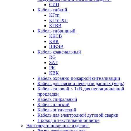
СИП
Кабель гибкий
КГтп
КГтп-ХЛ
КГВВ
Кабель гибридный
ККСВ
КВК
ШВЭВ
Кабель коаксиальный
RG
SAT
РК
КВК
Кабель охранно-пожарной сигнализации
Кабель для связи и передачи данных (медь)
Кабель силовой < 1кВ для нестационарной
прокладки
Кабель спиральный
Кабель плоский
Кабель оптический
Кабель для электродной дуговой сварки
Провод в текстильной оплетке
Электроустановочные изделия
Рамка декоративная для