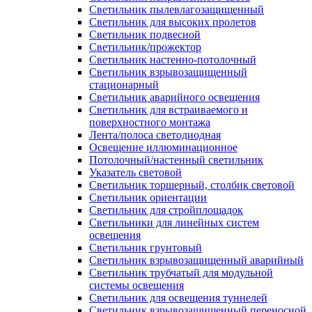
Светильник пылевлагозащищенный
Светильник для высоких пролетов
Светильник подвесной
Светильник/прожектор
Светильник настенно-потолочный
Светильник взрывозащищенный
стационарный
Светильник аварийного освещения
Светильник для встраиваемого и
поверхностного монтажа
Лента/полоса светодиодная
Освещение иллюминационное
Потолочный/настенный светильник
Указатель световой
Светильник торшерный, столбик световой
Светильник ориентации
Светильник для стройплощадок
Светильники для линейных систем
освещения
Светильник грунтовый
Светильник взрывозащищенный аварийный
Светильник трубчатый для модульной
системы освещения
Светильник для освещения туннелей
Светильник взрывозащищенный переносной