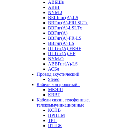
АВБШв
АВВГ
NYM-J
ВБШвнг(А)-LS
ВВГнг(A)-FRLSLTx
ВВГнг(A)-LSLTx
ВВГнг(А)
ВВГнг(А)-FR-LS
ВВГнг(А)-LS
ППГнг(А)-FRHF
ППГнг(А)-HF
NYM-O
АВВГнг(А)-LS
АСБл
Провод акустический
Stereo
Кабель контрольный
МКЭШ
КВВГ
Кабели связи, телефонные,
телекоммуникационные
КСПВ
ПРППМ
ТРП
ПТПЖ