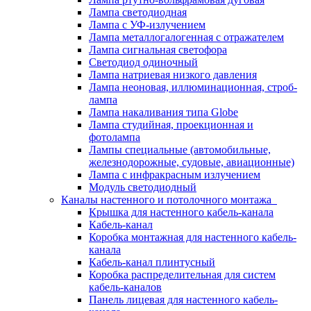
Лампа светодиодная
Лампа с УФ-излучением
Лампа металлогалогенная с отражателем
Лампа сигнальная светофора
Светодиод одиночный
Лампа натриевая низкого давления
Лампа неоновая, иллюминационная, строб-
лампа
Лампа накаливания типа Globe
Лампа студийная, проекционная и
фотолампа
Лампы специальные (автомобильные,
железнодорожные, судовые, авиационные)
Лампа с инфракрасным излучением
Модуль светодиодный
Каналы настенного и потолочного монтажа
Крышка для настенного кабель-канала
Кабель-канал
Коробка монтажная для настенного кабель-
канала
Кабель-канал плинтусный
Коробка распределительная для систем
кабель-каналов
Панель лицевая для настенного кабель-