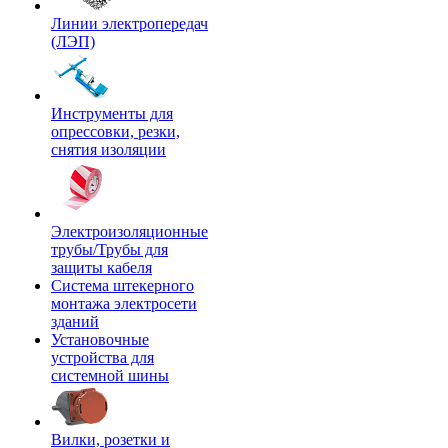
Линии электропередач
(ЛЭП)
Инструменты для
опрессовки, резки,
снятия изоляции
Электроизоляционные
трубы/Трубы для
защиты кабеля
Система штекерного
монтажа электросети
зданий
Установочные
устройства для
системной шины
Вилки, розетки и