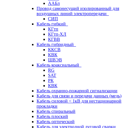
ААБл
Провод самонесущий изолированный для
воздушных линий электропередачи
СИП
Кабель гибкий
КГтп
КГтп-ХЛ
КГВВ
Кабель гибридный
ККСВ
КВК
ШВЭВ
Кабель коаксиальный
RG
SAT
РК
КВК
Кабель охранно-пожарной сигнализации
Кабель для связи и передачи данных (медь)
Кабель силовой < 1кВ для нестационарной
прокладки
Кабель спиральный
Кабель плоский
Кабель оптический
Кабель для электродной дуговой сварки