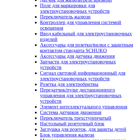
Поле для маркировки для
электроустановочных устройств
Переключатель жалюзи
Контроллер для управления системой
освещения
Ввод кабельный для электроустановочных
изделий
Аксессуары для розетки/вилки с защитным
контактом стандарта SCHUKO
Аксессуары для датчика движения
Запчасти для электроустановочных
устройств
Сигнал световой информационный для
электроустановочных устройств
Розетка для электробритвы
Передатчик/пульт дистанционного
управления для электроустановочных
устройств
Элемент интеллектуального управления
Система датчиков движения
Переключатель трехступенчатый
Настольный розеточный блок
Заглушка для розеток, для защиты детей
Блок управления жалюзи