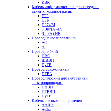
КВК
Кабель информационный для передачи
данных, компьютерный
FTP
UTP
П274/М
ЭВнг(А)-LS
Энг(А)-HF
Провод неизолированный
АС
А
Провод гибкий
ПВС
ШВВП
ПуГВ
Провод одножильный
ПГВА
Провод плоский для внутренней
электропроводки
ПВВП
ПГВВП
ПуГВ
Кабель высокого напряжения
ААШв
АСБл