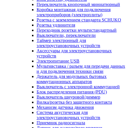
Переключатель кнопочный миниатюрный
Коробка монтажная для подключения
электроприборов (электроплиты)
Розетка с заземлением стандарта SCHUKO
Розетка удлинителя
Переходник розетки мультистандартный
Выключатели, переключатели
Таймер электронный для
электроустановочных устройств
Аксессуары для электроустановочных
устройств
Электропитание USB
Мультивставка / разъем для передачи данных
и для подключения техники связи
Держатель для модульных бытовых
коммутационных аппаратов
Выключатель с электронной коммутацией
Блок распределения питания (PDU)
Выключатель шнуровой/диммер
Вилка/розетка без защитного контакта
Механизм датчика движения
Система акустическая для
электроустановочных устройств
Приемник радиосигнала
Датчик для жалюзи/реле времени