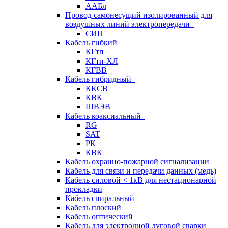
ААБл
Провод самонесущий изолированный для
воздушных линий электропередачи
СИП
Кабель гибкий
КГтп
КГтп-ХЛ
КГВВ
Кабель гибридный
ККСВ
КВК
ШВЭВ
Кабель коаксиальный
RG
SAT
РК
КВК
Кабель охранно-пожарной сигнализации
Кабель для связи и передачи данных (медь)
Кабель силовой < 1кВ для нестационарной
прокладки
Кабель спиральный
Кабель плоский
Кабель оптический
Кабель для электродной дуговой сварки