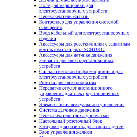
Поле для маркировки для
электроустановочных устройств
Переключатель жалюзи
Контроллер для управления системой
освещения
Ввод кабельный для электроустановочных
изделий
Аксессуары для розетки/вилки с защитным
контактом стандарта SCHUKO
Аксессуары для датчика движения
Запчасти для электроустановочных
устройств
Сигнал световой информационный для
электроустановочных устройств
Розетка для электробритвы
Передатчик/пульт дистанционного
управления для электроустановочных
устройств
Элемент интеллектуального управления
Система датчиков движения
Переключатель трехступенчатый
Настольный розеточный блок
Заглушка для розеток, для защиты детей
Блок управления жалюзи