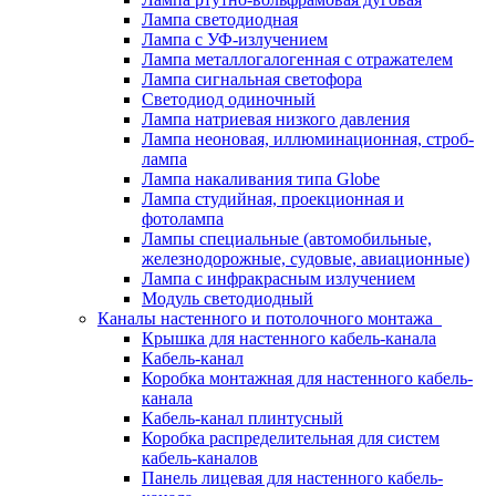
Лампа светодиодная
Лампа с УФ-излучением
Лампа металлогалогенная с отражателем
Лампа сигнальная светофора
Светодиод одиночный
Лампа натриевая низкого давления
Лампа неоновая, иллюминационная, строб-
лампа
Лампа накаливания типа Globe
Лампа студийная, проекционная и
фотолампа
Лампы специальные (автомобильные,
железнодорожные, судовые, авиационные)
Лампа с инфракрасным излучением
Модуль светодиодный
Каналы настенного и потолочного монтажа
Крышка для настенного кабель-канала
Кабель-канал
Коробка монтажная для настенного кабель-
канала
Кабель-канал плинтусный
Коробка распределительная для систем
кабель-каналов
Панель лицевая для настенного кабель-