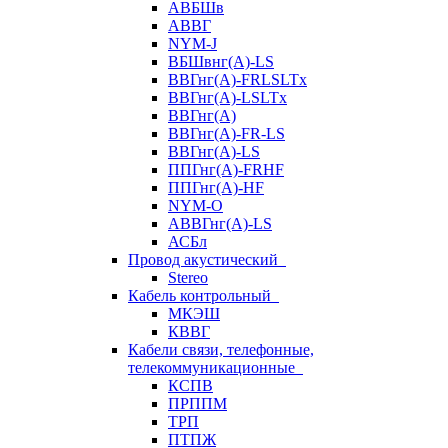
АВБШв
АВВГ
NYM-J
ВБШвнг(А)-LS
ВВГнг(A)-FRLSLTx
ВВГнг(A)-LSLTx
ВВГнг(А)
ВВГнг(А)-FR-LS
ВВГнг(А)-LS
ППГнг(А)-FRHF
ППГнг(А)-HF
NYM-O
АВВГнг(А)-LS
АСБл
Провод акустический
Stereo
Кабель контрольный
МКЭШ
КВВГ
Кабели связи, телефонные,
телекоммуникационные
КСПВ
ПРППМ
ТРП
ПТПЖ