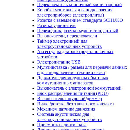
Переключатель кнопочный миниатюрный
Коробка монтажная для подключения
электроприборов (электроплиты)
Розетка с заземлением стандарта SCHUKO
Розетка удлинителя
Переходник розетки мультистандартный
Выключатели, переключатели
Таймер электронный для
электроустановочных устройств
Аксессуары для электроустановочных
устройств
Электропитание USB
Мультивставка / разъем для передачи данных
и для подключения техники связи
Держатель для модульных бытовых
коммутационных аппаратов
Выключатель с электронной коммутацией
Блок распределения питания (PDU)
Выключатель шнуровой/диммер
Вилка/розетка без защитного контакта
Механизм датчика движения
Система акустическая для
электроустановочных устройств
Приемник радиосигнала
Датчик для жалюзи/реле времени