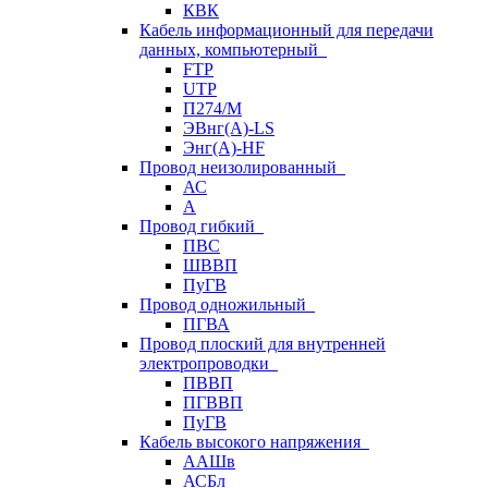
КВК
Кабель информационный для передачи
данных, компьютерный
FTP
UTP
П274/М
ЭВнг(А)-LS
Энг(А)-HF
Провод неизолированный
АС
А
Провод гибкий
ПВС
ШВВП
ПуГВ
Провод одножильный
ПГВА
Провод плоский для внутренней
электропроводки
ПВВП
ПГВВП
ПуГВ
Кабель высокого напряжения
ААШв
АСБл