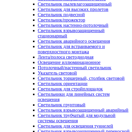
Светильник пылевлагозащищенный
Светильник для высоких пролетов
Светильник подвесной
Светильник/прожектор
Светильник настенно-потолочный
Светильник взрывозащищенный
стационарный
Светильник аварийного освещения
Светильник для встраиваемого и
поверхностного монтажа
Лента/полоса светодиодная
Освещение иллюминационное
Потолочный/настенный светильник
Указатель световой
Светильник торшерный, столбик световой
Светильник ориентации
Светильник для стройплощадок
Светильники для линейных систем
освещения
Светильник грунтовый
Светильник взрывозащищенный аварийный
Светильник трубчатый для модульной
системы освещения
Светильник для освещения туннелей
Светильник взрывозащищенный переносной