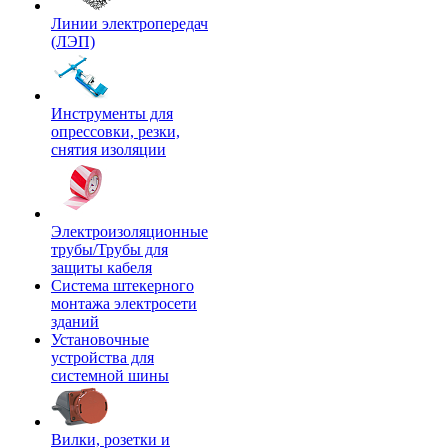
Линии электропередач
(ЛЭП)
Инструменты для
опрессовки, резки,
снятия изоляции
Электроизоляционные
трубы/Трубы для
защиты кабеля
Система штекерного
монтажа электросети
зданий
Установочные
устройства для
системной шины
Вилки, розетки и