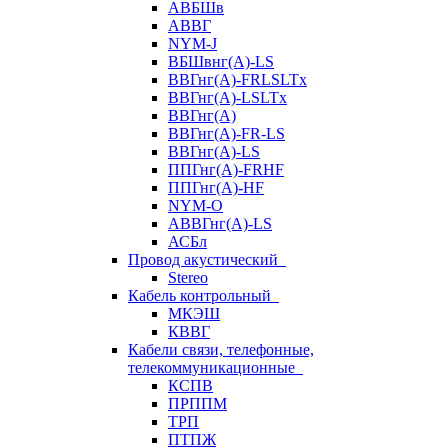
АВБШв
АВВГ
NYM-J
ВБШвнг(А)-LS
ВВГнг(A)-FRLSLTx
ВВГнг(A)-LSLTx
ВВГнг(А)
ВВГнг(А)-FR-LS
ВВГнг(А)-LS
ППГнг(А)-FRHF
ППГнг(А)-HF
NYM-O
АВВГнг(А)-LS
АСБл
Провод акустический
Stereo
Кабель контрольный
МКЭШ
КВВГ
Кабели связи, телефонные,
телекоммуникационные
КСПВ
ПРППМ
ТРП
ПТПЖ