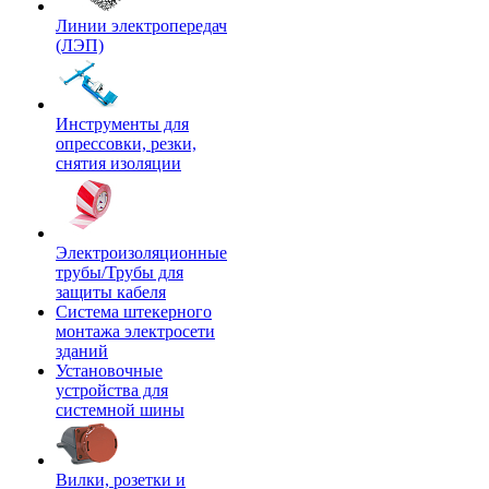
Линии электропередач
(ЛЭП)
Инструменты для
опрессовки, резки,
снятия изоляции
Электроизоляционные
трубы/Трубы для
защиты кабеля
Система штекерного
монтажа электросети
зданий
Установочные
устройства для
системной шины
Вилки, розетки и