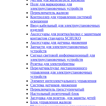
Поле для маркировки для
электроустановочных устройств
Переключатель жалюзи
Контроллер для управления системой
освещения
Ввод кабельный для электроустановочных
изделий
Аксессуары для розетки/вилки с защитным
контактом стандарта SCHUKO
Аксессуары для датчика движения
Запчасти для электроустановочных
устройств
Сигнал световой информационный для
электроустановочных устройств
Розетка для электробритвы
Передатчик/пульт дистанционного
управления для электроустановочных
устройств
Элемент интеллектуального управления
Система датчиков движения
Переключатель трехступенчатый
Настольный розеточный блок
Заглушка для розеток, для защиты детей
Блок управления жалюзи