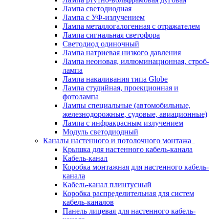
Лампа светодиодная
Лампа с УФ-излучением
Лампа металлогалогенная с отражателем
Лампа сигнальная светофора
Светодиод одиночный
Лампа натриевая низкого давления
Лампа неоновая, иллюминационная, строб-
лампа
Лампа накаливания типа Globe
Лампа студийная, проекционная и
фотолампа
Лампы специальные (автомобильные,
железнодорожные, судовые, авиационные)
Лампа с инфракрасным излучением
Модуль светодиодный
Каналы настенного и потолочного монтажа
Крышка для настенного кабель-канала
Кабель-канал
Коробка монтажная для настенного кабель-
канала
Кабель-канал плинтусный
Коробка распределительная для систем
кабель-каналов
Панель лицевая для настенного кабель-