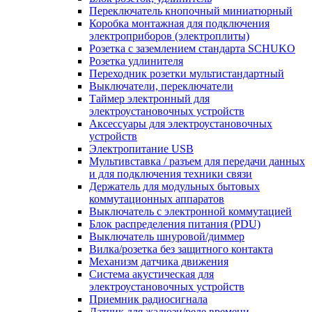
Переключатель кнопочный миниатюрный
Коробка монтажная для подключения
электроприборов (электроплиты)
Розетка с заземлением стандарта SCHUKO
Розетка удлинителя
Переходник розетки мультистандартный
Выключатели, переключатели
Таймер электронный для
электроустановочных устройств
Аксессуары для электроустановочных
устройств
Электропитание USB
Мультивставка / разъем для передачи данных
и для подключения техники связи
Держатель для модульных бытовых
коммутационных аппаратов
Выключатель с электронной коммутацией
Блок распределения питания (PDU)
Выключатель шнуровой/диммер
Вилка/розетка без защитного контакта
Механизм датчика движения
Система акустическая для
электроустановочных устройств
Приемник радиосигнала
Датчик для жалюзи/реле времени