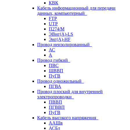
КВК
Кабель информационный для передачи
данных, компьютерный
FTP
UTP
П274/М
ЭВнг(А)-LS
Энг(А)-HF
Провод неизолированный
АС
А
Провод гибкий
ПВС
ШВВП
ПуГВ
Провод одножильный
ПГВА
Провод плоский для внутренней
электропроводки
ПВВП
ПГВВП
ПуГВ
Кабель высокого напряжения
ААШв
АСБл