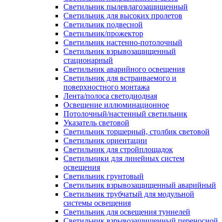
Светильник пылевлагозащищенный
Светильник для высоких пролетов
Светильник подвесной
Светильник/прожектор
Светильник настенно-потолочный
Светильник взрывозащищенный
стационарный
Светильник аварийного освещения
Светильник для встраиваемого и
поверхностного монтажа
Лента/полоса светодиодная
Освещение иллюминационное
Потолочный/настенный светильник
Указатель световой
Светильник торшерный, столбик световой
Светильник ориентации
Светильник для стройплощадок
Светильники для линейных систем
освещения
Светильник грунтовый
Светильник взрывозащищенный аварийный
Светильник трубчатый для модульной
системы освещения
Светильник для освещения туннелей
Светильник взрывозащищенный переносной