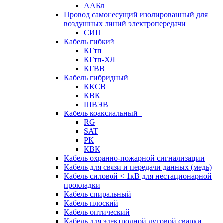
ААБл
Провод самонесущий изолированный для
воздушных линий электропередачи
СИП
Кабель гибкий
КГтп
КГтп-ХЛ
КГВВ
Кабель гибридный
ККСВ
КВК
ШВЭВ
Кабель коаксиальный
RG
SAT
РК
КВК
Кабель охранно-пожарной сигнализации
Кабель для связи и передачи данных (медь)
Кабель силовой < 1кВ для нестационарной
прокладки
Кабель спиральный
Кабель плоский
Кабель оптический
Кабель для электродной дуговой сварки