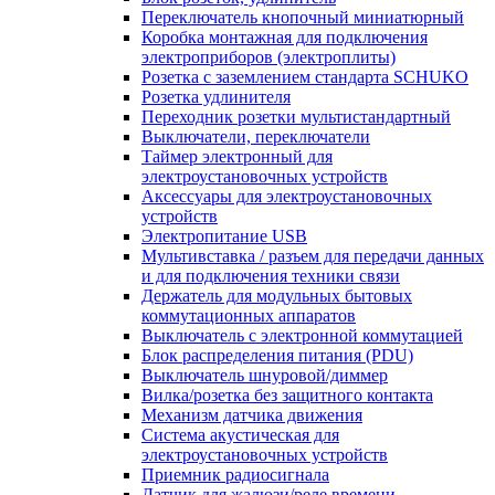
Переключатель кнопочный миниатюрный
Коробка монтажная для подключения
электроприборов (электроплиты)
Розетка с заземлением стандарта SCHUKO
Розетка удлинителя
Переходник розетки мультистандартный
Выключатели, переключатели
Таймер электронный для
электроустановочных устройств
Аксессуары для электроустановочных
устройств
Электропитание USB
Мультивставка / разъем для передачи данных
и для подключения техники связи
Держатель для модульных бытовых
коммутационных аппаратов
Выключатель с электронной коммутацией
Блок распределения питания (PDU)
Выключатель шнуровой/диммер
Вилка/розетка без защитного контакта
Механизм датчика движения
Система акустическая для
электроустановочных устройств
Приемник радиосигнала
Датчик для жалюзи/реле времени