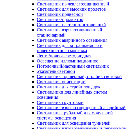
Светильник пылевлагозащищенный
Светильник для высоких пролетов
Светильник подвесной
Светильник/прожектор
Светильник настенно-потолочный
Светильник взрывозащищенный
стационарный
Светильник аварийного освещения
Светильник для встраиваемого и
поверхностного монтажа
Лента/полоса светодиодная
Освещение иллюминационное
Потолочный/настенный светильник
Указатель световой
Светильник торшерный, столбик световой
Светильник ориентации
Светильник для стройплощадок
Светильники для линейных систем
освещения
Светильник грунтовый
Светильник взрывозащищенный аварийный
Светильник трубчатый для модульной
системы освещения
Светильник для освещения туннелей
Светильник взрывозащищенный переносной