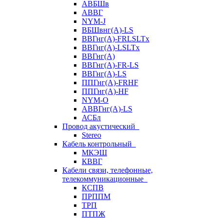
АВБШв
АВВГ
NYM-J
ВБШвнг(А)-LS
ВВГнг(A)-FRLSLTx
ВВГнг(A)-LSLTx
ВВГнг(А)
ВВГнг(А)-FR-LS
ВВГнг(А)-LS
ППГнг(А)-FRHF
ППГнг(А)-HF
NYM-O
АВВГнг(А)-LS
АСБл
Провод акустический
Stereo
Кабель контрольный
МКЭШ
КВВГ
Кабели связи, телефонные,
телекоммуникационные
КСПВ
ПРППМ
ТРП
ПТПЖ