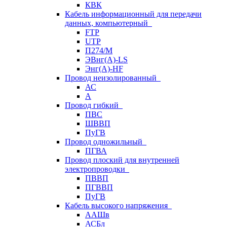
КВК
Кабель информационный для передачи
данных, компьютерный
FTP
UTP
П274/М
ЭВнг(А)-LS
Энг(А)-HF
Провод неизолированный
АС
А
Провод гибкий
ПВС
ШВВП
ПуГВ
Провод одножильный
ПГВА
Провод плоский для внутренней
электропроводки
ПВВП
ПГВВП
ПуГВ
Кабель высокого напряжения
ААШв
АСБл