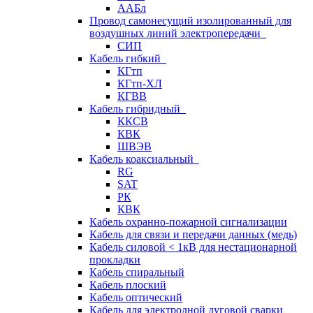
ААБл
Провод самонесущий изолированный для
воздушных линий электропередачи
СИП
Кабель гибкий
КГтп
КГтп-ХЛ
КГВВ
Кабель гибридный
ККСВ
КВК
ШВЭВ
Кабель коаксиальный
RG
SAT
РК
КВК
Кабель охранно-пожарной сигнализации
Кабель для связи и передачи данных (медь)
Кабель силовой < 1кВ для нестационарной
прокладки
Кабель спиральный
Кабель плоский
Кабель оптический
Кабель для электродной дуговой сварки