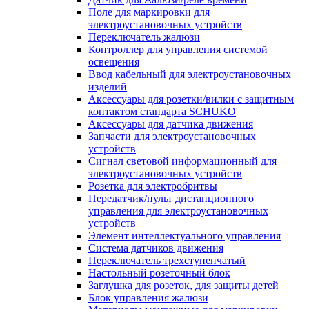
Поле для маркировки для
электроустановочных устройств
Переключатель жалюзи
Контроллер для управления системой
освещения
Ввод кабельный для электроустановочных
изделий
Аксессуары для розетки/вилки с защитным
контактом стандарта SCHUKO
Аксессуары для датчика движения
Запчасти для электроустановочных
устройств
Сигнал световой информационный для
электроустановочных устройств
Розетка для электробритвы
Передатчик/пульт дистанционного
управления для электроустановочных
устройств
Элемент интеллектуального управления
Система датчиков движения
Переключатель трехступенчатый
Настольный розеточный блок
Заглушка для розеток, для защиты детей
Блок управления жалюзи