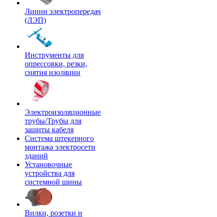
Линии электропередач
(ЛЭП)
Инструменты для
опрессовки, резки,
снятия изоляции
Электроизоляционные
трубы/Трубы для
защиты кабеля
Система штекерного
монтажа электросети
зданий
Установочные
устройства для
системной шины
Вилки, розетки и