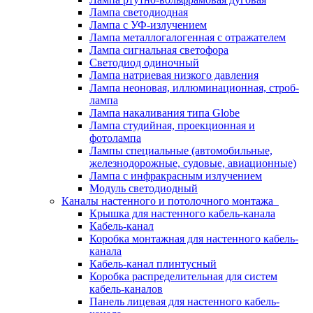
Лампа светодиодная
Лампа с УФ-излучением
Лампа металлогалогенная с отражателем
Лампа сигнальная светофора
Светодиод одиночный
Лампа натриевая низкого давления
Лампа неоновая, иллюминационная, строб-
лампа
Лампа накаливания типа Globe
Лампа студийная, проекционная и
фотолампа
Лампы специальные (автомобильные,
железнодорожные, судовые, авиационные)
Лампа с инфракрасным излучением
Модуль светодиодный
Каналы настенного и потолочного монтажа
Крышка для настенного кабель-канала
Кабель-канал
Коробка монтажная для настенного кабель-
канала
Кабель-канал плинтусный
Коробка распределительная для систем
кабель-каналов
Панель лицевая для настенного кабель-