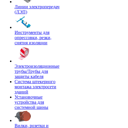
Линии электропередач
(ЛЭП)
Инструменты для
опрессовки, резки,
снятия изоляции
Электроизоляционные
трубы/Трубы для
защиты кабеля
Система штекерного
монтажа электросети
зданий
Установочные
устройства для
системной шины
Вилки, розетки и