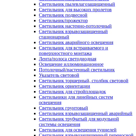
Светильник пылевлагозащищенный
Светильник для высоких пролетов
Светильник подвесной
Светильник/прожектор
Светильник настенно-потолочный
Светильник взрывозащищенный
стационарный
Светильник аварийного освещения
Светильник для встраиваемого и
поверхностного монтажа
Лента/полоса светодиодная
Освещение иллюминационное
Потолочный/настенный светильник
Указатель световой
Светильник торшерный, столбик световой
Светильник ориентации
Светильник для стройплощадок
Светильники для линейных систем
освещения
Светильник грунтовый
Светильник взрывозащищенный аварийный
Светильник трубчатый для модульной
системы освещения
Светильник для освещения туннелей
Светильник взрывозащищенный переносной