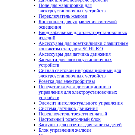
Поле для маркировки для
электроустановочных устройств
Переключатель жалюзи
Контроллер для управления системой
освещения
Ввод кабельный для электроустановочных
изделий
Аксессуары для розетки/вилки с защитным
контактом стандарта SCHUKO
Аксессуары для датчика движения
Запчасти для электроустановочных
устройств
Сигнал световой информационный для
электроустановочных устройств
Розетка для электробритвы
Передатчик/пульт дистанционного
управления для электроустановочных
устройств
Элемент интеллектуального управления
Система датчиков движения
Переключатель трехступенчатый
Настольный розеточный блок
Заглушка для розеток, для защиты детей
Блок управления жалюзи