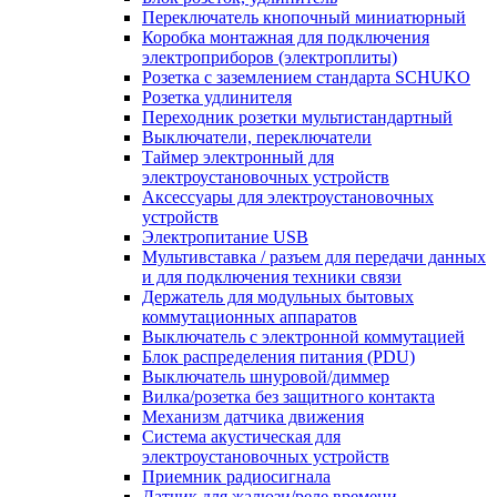
Переключатель кнопочный миниатюрный
Коробка монтажная для подключения
электроприборов (электроплиты)
Розетка с заземлением стандарта SCHUKO
Розетка удлинителя
Переходник розетки мультистандартный
Выключатели, переключатели
Таймер электронный для
электроустановочных устройств
Аксессуары для электроустановочных
устройств
Электропитание USB
Мультивставка / разъем для передачи данных
и для подключения техники связи
Держатель для модульных бытовых
коммутационных аппаратов
Выключатель с электронной коммутацией
Блок распределения питания (PDU)
Выключатель шнуровой/диммер
Вилка/розетка без защитного контакта
Механизм датчика движения
Система акустическая для
электроустановочных устройств
Приемник радиосигнала
Датчик для жалюзи/реле времени