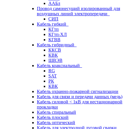
ААБл
Провод самонесущий изолированный для
воздушных линий электропередачи
СИП
Кабель гибкий
КГтп
КГтп-ХЛ
КГВВ
Кабель гибридный
ККСВ
КВК
ШВЭВ
Кабель коаксиальный
RG
SAT
РК
КВК
Кабель охранно-пожарной сигнализации
Кабель для связи и передачи данных (медь)
Кабель силовой < 1кВ для нестационарной
прокладки
Кабель спиральный
Кабель плоский
Кабель оптический
Кабель для электродной дуговой сварки