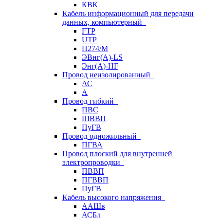
КВК
Кабель информационный для передачи
данных, компьютерный
FTP
UTP
П274/М
ЭВнг(А)-LS
Энг(А)-HF
Провод неизолированный
АС
А
Провод гибкий
ПВС
ШВВП
ПуГВ
Провод одножильный
ПГВА
Провод плоский для внутренней
электропроводки
ПВВП
ПГВВП
ПуГВ
Кабель высокого напряжения
ААШв
АСБл