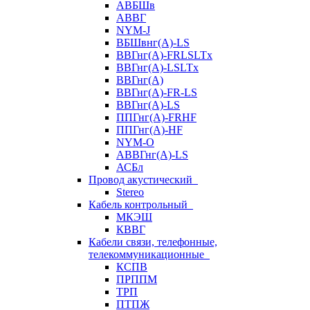
АВБШв
АВВГ
NYM-J
ВБШвнг(А)-LS
ВВГнг(A)-FRLSLTx
ВВГнг(A)-LSLTx
ВВГнг(А)
ВВГнг(А)-FR-LS
ВВГнг(А)-LS
ППГнг(А)-FRHF
ППГнг(А)-HF
NYM-O
АВВГнг(А)-LS
АСБл
Провод акустический
Stereo
Кабель контрольный
МКЭШ
КВВГ
Кабели связи, телефонные,
телекоммуникационные
КСПВ
ПРППМ
ТРП
ПТПЖ