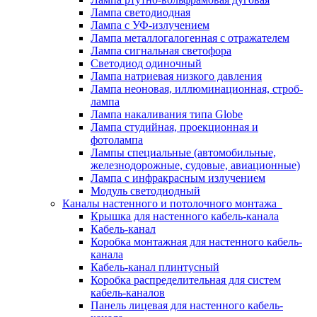
Лампа светодиодная
Лампа с УФ-излучением
Лампа металлогалогенная с отражателем
Лампа сигнальная светофора
Светодиод одиночный
Лампа натриевая низкого давления
Лампа неоновая, иллюминационная, строб-
лампа
Лампа накаливания типа Globe
Лампа студийная, проекционная и
фотолампа
Лампы специальные (автомобильные,
железнодорожные, судовые, авиационные)
Лампа с инфракрасным излучением
Модуль светодиодный
Каналы настенного и потолочного монтажа
Крышка для настенного кабель-канала
Кабель-канал
Коробка монтажная для настенного кабель-
канала
Кабель-канал плинтусный
Коробка распределительная для систем
кабель-каналов
Панель лицевая для настенного кабель-