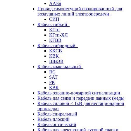
ААБл
Провод самонесущий изолированный для
воздушных линий электропередачи
СИП
Кабель гибкий
КГтп
КГтп-ХЛ
КГВВ
Кабель гибридный
ККСВ
КВК
ШВЭВ
Кабель коаксиальный
RG
SAT
РК
КВК
Кабель охранно-пожарной сигнализации
Кабель для связи и передачи данных (медь)
Кабель силовой < 1кВ для нестационарной
прокладки
Кабель спиральный
Кабель плоский
Кабель оптический
Кабель для электродной дуговой сварки