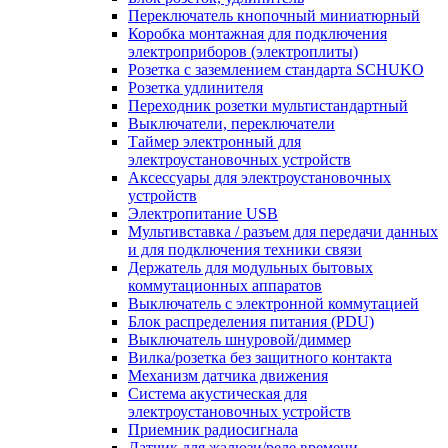
Переключатель кнопочный миниатюрный
Коробка монтажная для подключения
электроприборов (электроплиты)
Розетка с заземлением стандарта SCHUKO
Розетка удлинителя
Переходник розетки мультистандартный
Выключатели, переключатели
Таймер электронный для
электроустановочных устройств
Аксессуары для электроустановочных
устройств
Электропитание USB
Мультивставка / разъем для передачи данных
и для подключения техники связи
Держатель для модульных бытовых
коммутационных аппаратов
Выключатель с электронной коммутацией
Блок распределения питания (PDU)
Выключатель шнуровой/диммер
Вилка/розетка без защитного контакта
Механизм датчика движения
Система акустическая для
электроустановочных устройств
Приемник радиосигнала
Датчик для жалюзи/реле времени