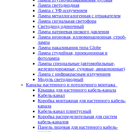
Лампа светодиодная
Лампа с УФ-излучением
Лампа металлогалогенная с отражателем
Лампа сигнальная светофора
Светодиод одиночный
Лампа натриевая низкого давления
Лампа неоновая, иллюминационная, строб-
лампа
Лампа накаливания типа Globe
Лампа студийная, проекционная и
фотолампа
Лампы специальные (автомобильные,
железнодорожные, судовые, авиационные)
Лампа с инфракрасным излучением
Модуль светодиодный
Каналы настенного и потолочного монтажа
Крышка для настенного кабель-канала
Кабель-канал
Коробка монтажная для настенного кабель-
канала
Кабель-канал плинтусный
Коробка распределительная для систем
кабель-каналов
Панель лицевая для настенного кабель-