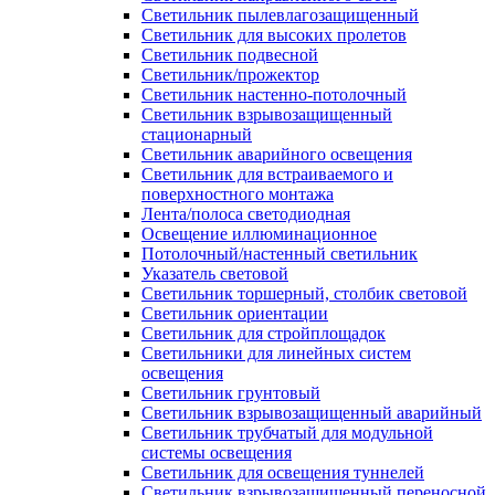
Светильник пылевлагозащищенный
Светильник для высоких пролетов
Светильник подвесной
Светильник/прожектор
Светильник настенно-потолочный
Светильник взрывозащищенный
стационарный
Светильник аварийного освещения
Светильник для встраиваемого и
поверхностного монтажа
Лента/полоса светодиодная
Освещение иллюминационное
Потолочный/настенный светильник
Указатель световой
Светильник торшерный, столбик световой
Светильник ориентации
Светильник для стройплощадок
Светильники для линейных систем
освещения
Светильник грунтовый
Светильник взрывозащищенный аварийный
Светильник трубчатый для модульной
системы освещения
Светильник для освещения туннелей
Светильник взрывозащищенный переносной