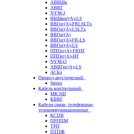
АВБШв
АВВГ
NYM-J
ВБШвнг(А)-LS
ВВГнг(A)-FRLSLTx
ВВГнг(A)-LSLTx
ВВГнг(А)
ВВГнг(А)-FR-LS
ВВГнг(А)-LS
ППГнг(А)-FRHF
ППГнг(А)-HF
NYM-O
АВВГнг(А)-LS
АСБл
Провод акустический
Stereo
Кабель контрольный
МКЭШ
КВВГ
Кабели связи, телефонные,
телекоммуникационные
КСПВ
ПРППМ
ТРП
ПТПЖ