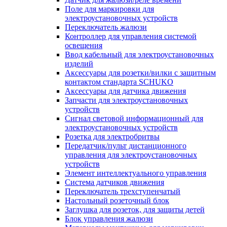
Поле для маркировки для
электроустановочных устройств
Переключатель жалюзи
Контроллер для управления системой
освещения
Ввод кабельный для электроустановочных
изделий
Аксессуары для розетки/вилки с защитным
контактом стандарта SCHUKO
Аксессуары для датчика движения
Запчасти для электроустановочных
устройств
Сигнал световой информационный для
электроустановочных устройств
Розетка для электробритвы
Передатчик/пульт дистанционного
управления для электроустановочных
устройств
Элемент интеллектуального управления
Система датчиков движения
Переключатель трехступенчатый
Настольный розеточный блок
Заглушка для розеток, для защиты детей
Блок управления жалюзи