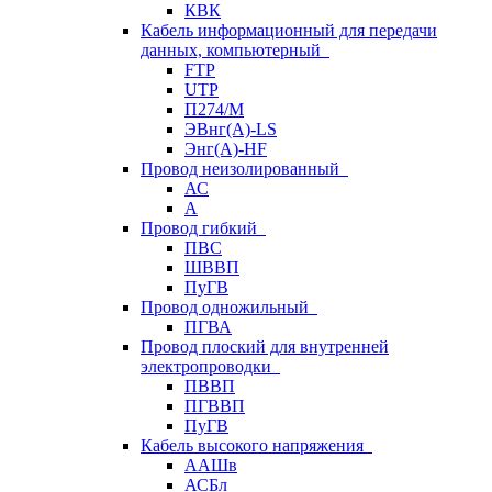
КВК
Кабель информационный для передачи
данных, компьютерный
FTP
UTP
П274/М
ЭВнг(А)-LS
Энг(А)-HF
Провод неизолированный
АС
А
Провод гибкий
ПВС
ШВВП
ПуГВ
Провод одножильный
ПГВА
Провод плоский для внутренней
электропроводки
ПВВП
ПГВВП
ПуГВ
Кабель высокого напряжения
ААШв
АСБл