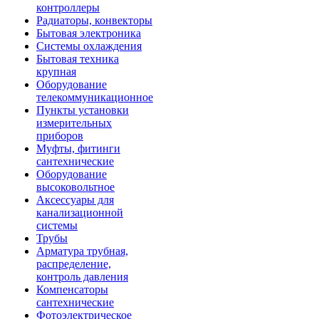
контроллеры
Радиаторы, конвекторы
Бытовая электроника
Системы охлаждения
Бытовая техника
крупная
Оборудование
телекоммуникационное
Пункты установки
измерительных
приборов
Муфты, фитинги
сантехнические
Оборудование
высоковольтное
Аксессуары для
канализационной
системы
Трубы
Арматура трубная,
распределение,
контроль давления
Компенсаторы
сантехнические
Фотоэлектрическое