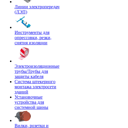
Линии электропередач
(ЛЭП)
Инструменты для
опрессовки, резки,
снятия изоляции
Электроизоляционные
трубы/Трубы для
защиты кабеля
Система штекерного
монтажа электросети
зданий
Установочные
устройства для
системной шины
Вилки, розетки и