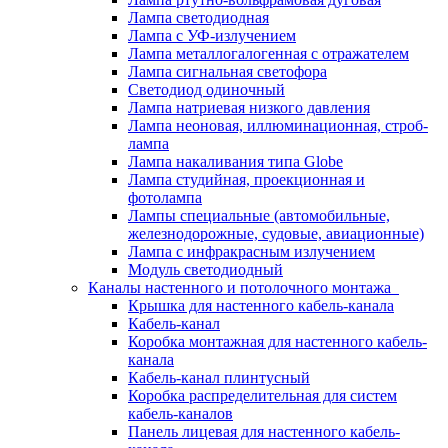
Лампа светодиодная
Лампа с УФ-излучением
Лампа металлогалогенная с отражателем
Лампа сигнальная светофора
Светодиод одиночный
Лампа натриевая низкого давления
Лампа неоновая, иллюминационная, строб-
лампа
Лампа накаливания типа Globe
Лампа студийная, проекционная и
фотолампа
Лампы специальные (автомобильные,
железнодорожные, судовые, авиационные)
Лампа с инфракрасным излучением
Модуль светодиодный
Каналы настенного и потолочного монтажа
Крышка для настенного кабель-канала
Кабель-канал
Коробка монтажная для настенного кабель-
канала
Кабель-канал плинтусный
Коробка распределительная для систем
кабель-каналов
Панель лицевая для настенного кабель-