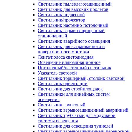
Светильник пылевлагозащищенный
Светильник для высоких пролетов
Светильник подвесной
Светильник/прожектор
Светильник настенно-потолочный
Светильник взрывозащищенный
стационарный
Светильник аварийного освещения
Светильник для встраиваемого и
поверхностного монтажа
Лента/полоса светодиодная
Освещение иллюминационное
Потолочный/настенный светильник
Указатель световой
Светильник торшерный, столбик световой
Светильник ориентации
Светильник для стройплощадок
Светильники для линейных систем
освещения
Светильник грунтовый
Светильник взрывозащищенный аварийный
Светильник трубчатый для модульной
системы освещения
Светильник для освещения туннелей
Светильник взрывозащищенный переносной