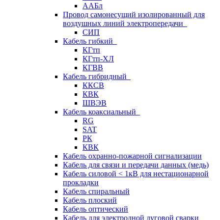
ААБл
Провод самонесущий изолированный для
воздушных линий электропередачи
СИП
Кабель гибкий
КГтп
КГтп-ХЛ
КГВВ
Кабель гибридный
ККСВ
КВК
ШВЭВ
Кабель коаксиальный
RG
SAT
РК
КВК
Кабель охранно-пожарной сигнализации
Кабель для связи и передачи данных (медь)
Кабель силовой < 1кВ для нестационарной
прокладки
Кабель спиральный
Кабель плоский
Кабель оптический
Кабель для электродной дуговой сварки