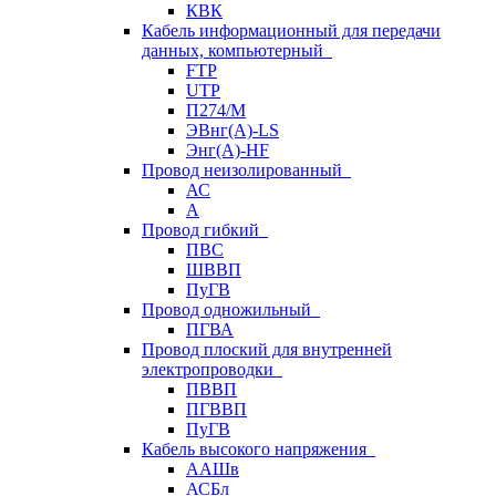
КВК
Кабель информационный для передачи
данных, компьютерный
FTP
UTP
П274/М
ЭВнг(А)-LS
Энг(А)-HF
Провод неизолированный
АС
А
Провод гибкий
ПВС
ШВВП
ПуГВ
Провод одножильный
ПГВА
Провод плоский для внутренней
электропроводки
ПВВП
ПГВВП
ПуГВ
Кабель высокого напряжения
ААШв
АСБл