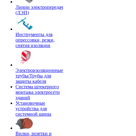
Линии электропередач
(ЛЭП)
Инструменты для
опрессовки, резки,
снятия изоляции
Электроизоляционные
трубы/Трубы для
защиты кабеля
Система штекерного
монтажа электросети
зданий
Установочные
устройства для
системной шины
Вилки, розетки и