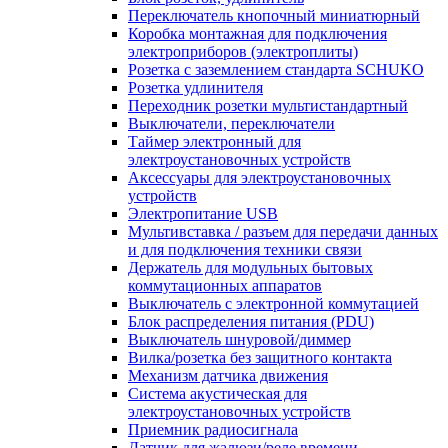
Переключатель кнопочный миниатюрный
Коробка монтажная для подключения
электроприборов (электроплиты)
Розетка с заземлением стандарта SCHUKO
Розетка удлинителя
Переходник розетки мультистандартный
Выключатели, переключатели
Таймер электронный для
электроустановочных устройств
Аксессуары для электроустановочных
устройств
Электропитание USB
Мультивставка / разъем для передачи данных
и для подключения техники связи
Держатель для модульных бытовых
коммутационных аппаратов
Выключатель с электронной коммутацией
Блок распределения питания (PDU)
Выключатель шнуровой/диммер
Вилка/розетка без защитного контакта
Механизм датчика движения
Система акустическая для
электроустановочных устройств
Приемник радиосигнала
Датчик для жалюзи/реле времени