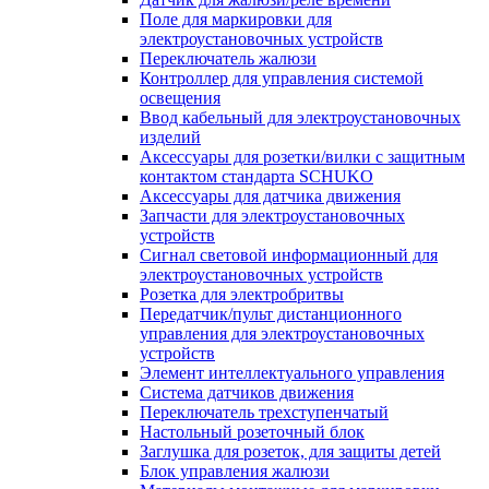
Поле для маркировки для
электроустановочных устройств
Переключатель жалюзи
Контроллер для управления системой
освещения
Ввод кабельный для электроустановочных
изделий
Аксессуары для розетки/вилки с защитным
контактом стандарта SCHUKO
Аксессуары для датчика движения
Запчасти для электроустановочных
устройств
Сигнал световой информационный для
электроустановочных устройств
Розетка для электробритвы
Передатчик/пульт дистанционного
управления для электроустановочных
устройств
Элемент интеллектуального управления
Система датчиков движения
Переключатель трехступенчатый
Настольный розеточный блок
Заглушка для розеток, для защиты детей
Блок управления жалюзи