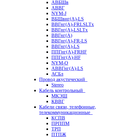
АВБШв
АВВГ
NYM-J
ВБШвнг(А)-LS
ВВГнг(A)-FRLSLTx
ВВГнг(A)-LSLTx
ВВГнг(А)
ВВГнг(А)-FR-LS
ВВГнг(А)-LS
ППГнг(А)-FRHF
ППГнг(А)-HF
NYM-O
АВВГнг(А)-LS
АСБл
Провод акустический
Stereo
Кабель контрольный
МКЭШ
КВВГ
Кабели связи, телефонные,
телекоммуникационные
КСПВ
ПРППМ
ТРП
ПТПЖ