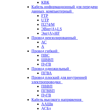
КВК
Кабель информационный для передачи
данных, компьютерный
FTP
UTP
П274/М
ЭВнг(А)-LS
Энг(А)-HF
Провод неизолированный
АС
А
Провод гибкий
ПВС
ШВВП
ПуГВ
Провод одножильный
ПГВА
Провод плоский для внутренней
электропроводки
ПВВП
ПГВВП
ПуГВ
Кабель высокого напряжения
ААШв
АСБл