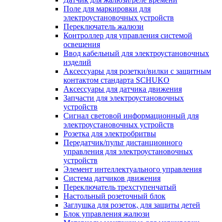
Поле для маркировки для
электроустановочных устройств
Переключатель жалюзи
Контроллер для управления системой
освещения
Ввод кабельный для электроустановочных
изделий
Аксессуары для розетки/вилки с защитным
контактом стандарта SCHUKO
Аксессуары для датчика движения
Запчасти для электроустановочных
устройств
Сигнал световой информационный для
электроустановочных устройств
Розетка для электробритвы
Передатчик/пульт дистанционного
управления для электроустановочных
устройств
Элемент интеллектуального управления
Система датчиков движения
Переключатель трехступенчатый
Настольный розеточный блок
Заглушка для розеток, для защиты детей
Блок управления жалюзи