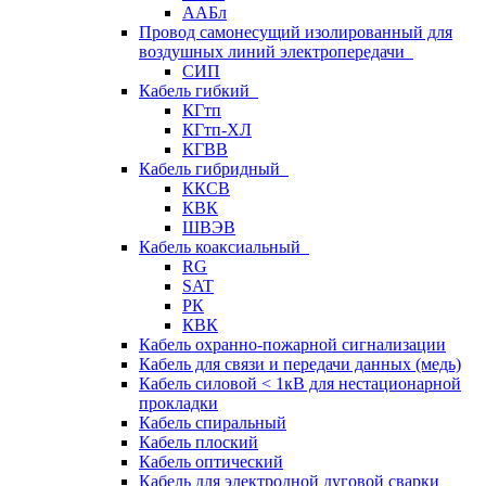
ААБл
Провод самонесущий изолированный для
воздушных линий электропередачи
СИП
Кабель гибкий
КГтп
КГтп-ХЛ
КГВВ
Кабель гибридный
ККСВ
КВК
ШВЭВ
Кабель коаксиальный
RG
SAT
РК
КВК
Кабель охранно-пожарной сигнализации
Кабель для связи и передачи данных (медь)
Кабель силовой < 1кВ для нестационарной
прокладки
Кабель спиральный
Кабель плоский
Кабель оптический
Кабель для электродной дуговой сварки