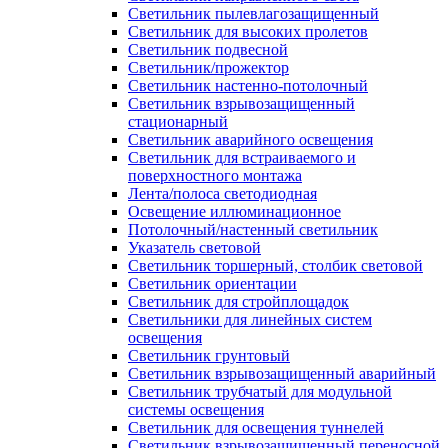
Светильник пылевлагозащищенный
Светильник для высоких пролетов
Светильник подвесной
Светильник/прожектор
Светильник настенно-потолочный
Светильник взрывозащищенный
стационарный
Светильник аварийного освещения
Светильник для встраиваемого и
поверхностного монтажа
Лента/полоса светодиодная
Освещение иллюминационное
Потолочный/настенный светильник
Указатель световой
Светильник торшерный, столбик световой
Светильник ориентации
Светильник для стройплощадок
Светильники для линейных систем
освещения
Светильник грунтовый
Светильник взрывозащищенный аварийный
Светильник трубчатый для модульной
системы освещения
Светильник для освещения туннелей
Светильник взрывозащищенный переносной