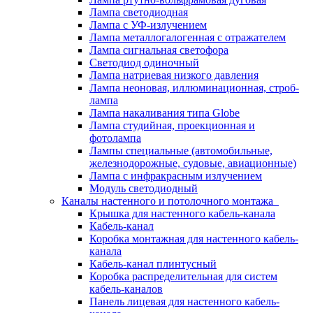
Лампа светодиодная
Лампа с УФ-излучением
Лампа металлогалогенная с отражателем
Лампа сигнальная светофора
Светодиод одиночный
Лампа натриевая низкого давления
Лампа неоновая, иллюминационная, строб-
лампа
Лампа накаливания типа Globe
Лампа студийная, проекционная и
фотолампа
Лампы специальные (автомобильные,
железнодорожные, судовые, авиационные)
Лампа с инфракрасным излучением
Модуль светодиодный
Каналы настенного и потолочного монтажа
Крышка для настенного кабель-канала
Кабель-канал
Коробка монтажная для настенного кабель-
канала
Кабель-канал плинтусный
Коробка распределительная для систем
кабель-каналов
Панель лицевая для настенного кабель-