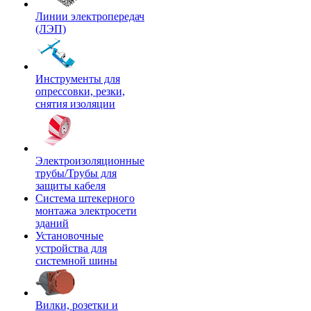
Линии электропередач
(ЛЭП)
Инструменты для
опрессовки, резки,
снятия изоляции
Электроизоляционные
трубы/Трубы для
защиты кабеля
Система штекерного
монтажа электросети
зданий
Установочные
устройства для
системной шины
Вилки, розетки и