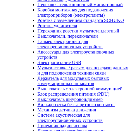
Переключатель кнопочный миниатюрный
Коробка монтажная для подключения
электроприборов (электроплиты)
Розетка с заземлением стандарта SCHUKO
Розетка удлинителя
Переходник розетки мультистандартный
Выключатели, переключатели
Таймер электронный для
электроустановочных устройств
Аксессуары для электроустановочных
устройств
Электропитание USB
Мультивставка / разъем для передачи данных
и для подключения техники связи
Держатель для модульных бытовых
коммутационных аппаратов
Выключатель с электронной коммутацией
Блок распределения питания (PDU)
Выключатель шнуровой/диммер
Вилка/розетка без защитного контакта
Механизм датчика движения
Система акустическая для
электроустановочных устройств
Приемник радиосигнала
Датчик для жалюзи/реле времени