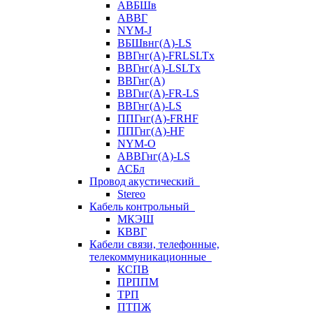
АВБШв
АВВГ
NYM-J
ВБШвнг(А)-LS
ВВГнг(A)-FRLSLTx
ВВГнг(A)-LSLTx
ВВГнг(А)
ВВГнг(А)-FR-LS
ВВГнг(А)-LS
ППГнг(А)-FRHF
ППГнг(А)-HF
NYM-O
АВВГнг(А)-LS
АСБл
Провод акустический
Stereo
Кабель контрольный
МКЭШ
КВВГ
Кабели связи, телефонные,
телекоммуникационные
КСПВ
ПРППМ
ТРП
ПТПЖ