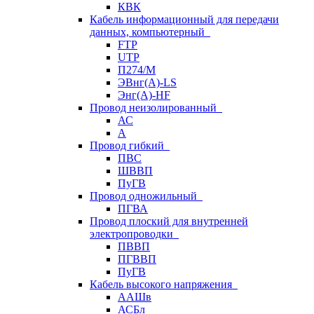
КВК
Кабель информационный для передачи
данных, компьютерный
FTP
UTP
П274/М
ЭВнг(А)-LS
Энг(А)-HF
Провод неизолированный
АС
А
Провод гибкий
ПВС
ШВВП
ПуГВ
Провод одножильный
ПГВА
Провод плоский для внутренней
электропроводки
ПВВП
ПГВВП
ПуГВ
Кабель высокого напряжения
ААШв
АСБл