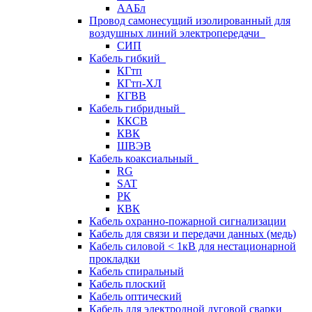
ААБл
Провод самонесущий изолированный для
воздушных линий электропередачи
СИП
Кабель гибкий
КГтп
КГтп-ХЛ
КГВВ
Кабель гибридный
ККСВ
КВК
ШВЭВ
Кабель коаксиальный
RG
SAT
РК
КВК
Кабель охранно-пожарной сигнализации
Кабель для связи и передачи данных (медь)
Кабель силовой < 1кВ для нестационарной
прокладки
Кабель спиральный
Кабель плоский
Кабель оптический
Кабель для электродной дуговой сварки