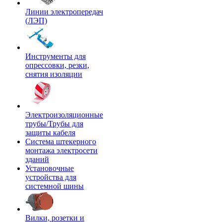
Линии электропередач
(ЛЭП)
Инструменты для
опрессовки, резки,
снятия изоляции
Электроизоляционные
трубы/Трубы для
защиты кабеля
Система штекерного
монтажа электросети
зданий
Установочные
устройства для
системной шины
Вилки, розетки и