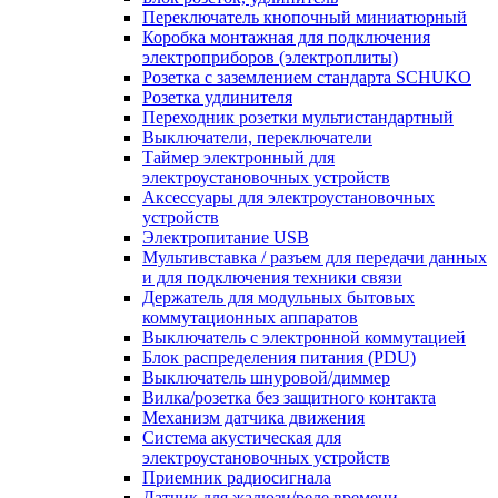
Переключатель кнопочный миниатюрный
Коробка монтажная для подключения
электроприборов (электроплиты)
Розетка с заземлением стандарта SCHUKO
Розетка удлинителя
Переходник розетки мультистандартный
Выключатели, переключатели
Таймер электронный для
электроустановочных устройств
Аксессуары для электроустановочных
устройств
Электропитание USB
Мультивставка / разъем для передачи данных
и для подключения техники связи
Держатель для модульных бытовых
коммутационных аппаратов
Выключатель с электронной коммутацией
Блок распределения питания (PDU)
Выключатель шнуровой/диммер
Вилка/розетка без защитного контакта
Механизм датчика движения
Система акустическая для
электроустановочных устройств
Приемник радиосигнала
Датчик для жалюзи/реле времени