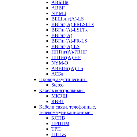
АВБШв
АВВГ
NYM-J
ВБШвнг(А)-LS
ВВГнг(A)-FRLSLTx
ВВГнг(A)-LSLTx
ВВГнг(А)
ВВГнг(А)-FR-LS
ВВГнг(А)-LS
ППГнг(А)-FRHF
ППГнг(А)-HF
NYM-O
АВВГнг(А)-LS
АСБл
Провод акустический
Stereo
Кабель контрольный
МКЭШ
КВВГ
Кабели связи, телефонные,
телекоммуникационные
КСПВ
ПРППМ
ТРП
ПТПЖ