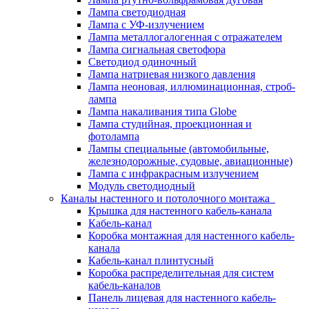
Лампа светодиодная
Лампа с УФ-излучением
Лампа металлогалогенная с отражателем
Лампа сигнальная светофора
Светодиод одиночный
Лампа натриевая низкого давления
Лампа неоновая, иллюминационная, строб-
лампа
Лампа накаливания типа Globe
Лампа студийная, проекционная и
фотолампа
Лампы специальные (автомобильные,
железнодорожные, судовые, авиационные)
Лампа с инфракрасным излучением
Модуль светодиодный
Каналы настенного и потолочного монтажа
Крышка для настенного кабель-канала
Кабель-канал
Коробка монтажная для настенного кабель-
канала
Кабель-канал плинтусный
Коробка распределительная для систем
кабель-каналов
Панель лицевая для настенного кабель-