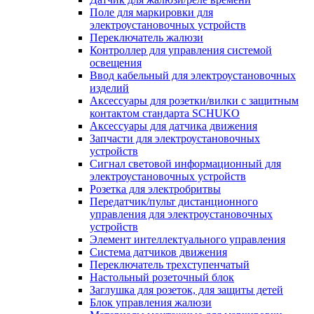
Поле для маркировки для
электроустановочных устройств
Переключатель жалюзи
Контроллер для управления системой
освещения
Ввод кабельный для электроустановочных
изделий
Аксессуары для розетки/вилки с защитным
контактом стандарта SCHUKO
Аксессуары для датчика движения
Запчасти для электроустановочных
устройств
Сигнал световой информационный для
электроустановочных устройств
Розетка для электробритвы
Передатчик/пульт дистанционного
управления для электроустановочных
устройств
Элемент интеллектуального управления
Система датчиков движения
Переключатель трехступенчатый
Настольный розеточный блок
Заглушка для розеток, для защиты детей
Блок управления жалюзи