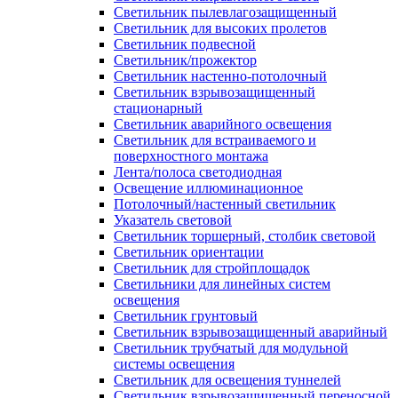
Светильник пылевлагозащищенный
Светильник для высоких пролетов
Светильник подвесной
Светильник/прожектор
Светильник настенно-потолочный
Светильник взрывозащищенный
стационарный
Светильник аварийного освещения
Светильник для встраиваемого и
поверхностного монтажа
Лента/полоса светодиодная
Освещение иллюминационное
Потолочный/настенный светильник
Указатель световой
Светильник торшерный, столбик световой
Светильник ориентации
Светильник для стройплощадок
Светильники для линейных систем
освещения
Светильник грунтовый
Светильник взрывозащищенный аварийный
Светильник трубчатый для модульной
системы освещения
Светильник для освещения туннелей
Светильник взрывозащищенный переносной