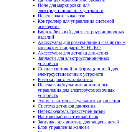
Поле для маркировки для
электроустановочных устройств
Переключатель жалюзи
Контроллер для управления системой
освещения
Ввод кабельный для электроустановочных
изделий
Аксессуары для розетки/вилки с защитным
контактом стандарта SCHUKO
Аксессуары для датчика движения
Запчасти для электроустановочных
устройств
Сигнал световой информационный для
электроустановочных устройств
Розетка для электробритвы
Передатчик/пульт дистанционного
управления для электроустановочных
устройств
Элемент интеллектуального управления
Система датчиков движения
Переключатель трехступенчатый
Настольный розеточный блок
Заглушка для розеток, для защиты детей
Блок управления жалюзи