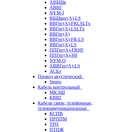
АВБШв
АВВГ
NYM-J
ВБШвнг(А)-LS
ВВГнг(A)-FRLSLTx
ВВГнг(A)-LSLTx
ВВГнг(А)
ВВГнг(А)-FR-LS
ВВГнг(А)-LS
ППГнг(А)-FRHF
ППГнг(А)-HF
NYM-O
АВВГнг(А)-LS
АСБл
Провод акустический
Stereo
Кабель контрольный
МКЭШ
КВВГ
Кабели связи, телефонные,
телекоммуникационные
КСПВ
ПРППМ
ТРП
ПТПЖ