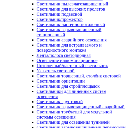
Светильник пылевлагозащищенный
Светильник для высоких пролетов
Светильник подвесной
Светильник/прожектор
Светильник настенно-потолочный
Светильник взрывозащищенный
стационарный
Светильник аварийного освещения
Светильник для встраиваемого и
поверхностного монтажа
Лента/полоса светодиодная
Освещение иллюминационное
Потолочный/настенный светильник
Указатель световой
Светильник торшерный, столбик световой
Светильник ориентации
Светильник для стройплощадок
Светильники для линейных систем
освещения
Светильник грунтовый
Светильник взрывозащищенный аварийный
Светильник трубчатый для модульной
системы освещения
Светильник для освещения туннелей
Светильник взрывозащищенный переносной