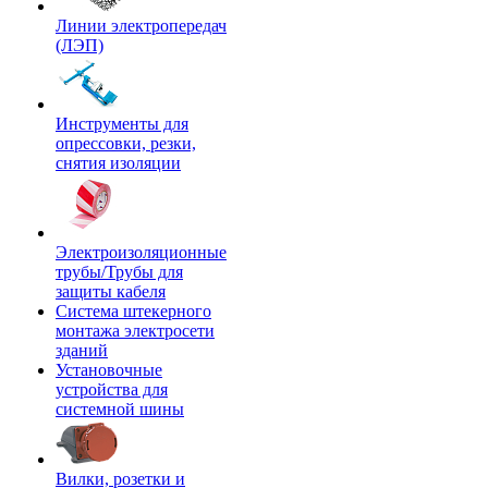
Линии электропередач
(ЛЭП)
Инструменты для
опрессовки, резки,
снятия изоляции
Электроизоляционные
трубы/Трубы для
защиты кабеля
Система штекерного
монтажа электросети
зданий
Установочные
устройства для
системной шины
Вилки, розетки и