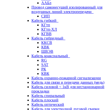
ААБл
Провод самонесущий изолированный для
воздушных линий электропередачи
СИП
Кабель гибкий
КГтп
КГтп-ХЛ
КГВВ
Кабель гибридный
ККСВ
КВК
ШВЭВ
Кабель коаксиальный
RG
SAT
РК
КВК
Кабель охранно-пожарной сигнализации
Кабель для связи и передачи данных (медь)
Кабель силовой < 1кВ для нестационарной
прокладки
Кабель спиральный
Кабель плоский
Кабель оптический
Кабель для электродной дуговой сварки