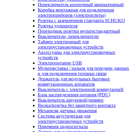
Переключатель кнопочный миниатюрный
Коробка монтажная для подключения
электроприборов (электроплиты)
Розетка с заземлением стандарта SCHUKO
Розетка удлинителя
Переходник розетки мультистандартный
Выключатели, переключатели
Таймер электронный для
электроустановочных устройств
Аксессуары для электроустановочных
устройств
Электропитание USB
Мультивставка / разъем для передачи данных
и для подключения техники связи
Держатель для модульных бытовых
коммутационных аппаратов
Выключатель с электронной коммутацией
Блок распределения питания (PDU)
Выключатель шнуровой/диммер
Вилка/розетка без защитного контакта
Механизм датчика движения
Система акустическая для
электроустановочных устройств
Приемник радиосигнала
Датчик для жалюзи/реле времени