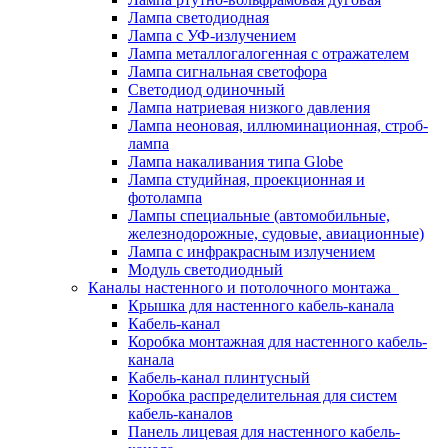
Лампа светодиодная
Лампа с УФ-излучением
Лампа металлогалогенная с отражателем
Лампа сигнальная светофора
Светодиод одиночный
Лампа натриевая низкого давления
Лампа неоновая, иллюминационная, строб-
лампа
Лампа накаливания типа Globe
Лампа студийная, проекционная и
фотолампа
Лампы специальные (автомобильные,
железнодорожные, судовые, авиационные)
Лампа с инфракрасным излучением
Модуль светодиодный
Каналы настенного и потолочного монтажа
Крышка для настенного кабель-канала
Кабель-канал
Коробка монтажная для настенного кабель-
канала
Кабель-канал плинтусный
Коробка распределительная для систем
кабель-каналов
Панель лицевая для настенного кабель-