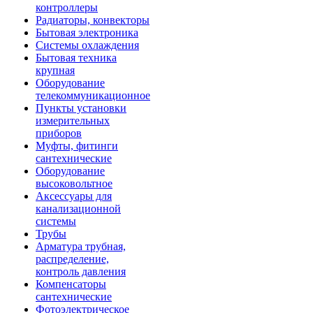
контроллеры
Радиаторы, конвекторы
Бытовая электроника
Системы охлаждения
Бытовая техника
крупная
Оборудование
телекоммуникационное
Пункты установки
измерительных
приборов
Муфты, фитинги
сантехнические
Оборудование
высоковольтное
Аксессуары для
канализационной
системы
Трубы
Арматура трубная,
распределение,
контроль давления
Компенсаторы
сантехнические
Фотоэлектрическое