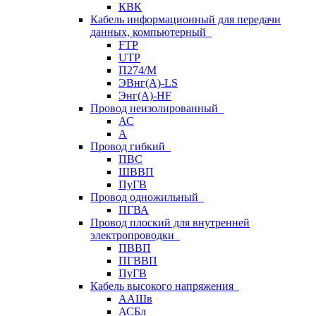
КВК
Кабель информационный для передачи
данных, компьютерный
FTP
UTP
П274/М
ЭВнг(А)-LS
Энг(А)-HF
Провод неизолированный
АС
А
Провод гибкий
ПВС
ШВВП
ПуГВ
Провод одножильный
ПГВА
Провод плоский для внутренней
электропроводки
ПВВП
ПГВВП
ПуГВ
Кабель высокого напряжения
ААШв
АСБл