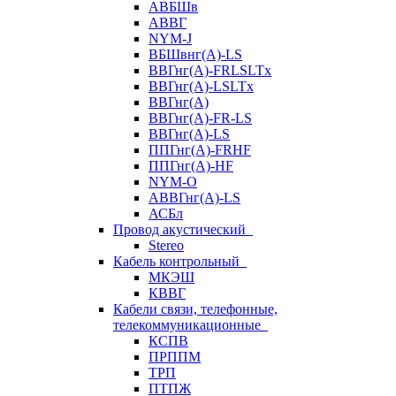
АВБШв
АВВГ
NYM-J
ВБШвнг(А)-LS
ВВГнг(A)-FRLSLTx
ВВГнг(A)-LSLTx
ВВГнг(А)
ВВГнг(А)-FR-LS
ВВГнг(А)-LS
ППГнг(А)-FRHF
ППГнг(А)-HF
NYM-O
АВВГнг(А)-LS
АСБл
Провод акустический
Stereo
Кабель контрольный
МКЭШ
КВВГ
Кабели связи, телефонные,
телекоммуникационные
КСПВ
ПРППМ
ТРП
ПТПЖ