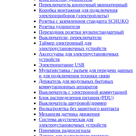
Переключатель кнопочный миниатюрный
Коробка монтажная для подключения
электроприборов (электроплиты)
Розетка с заземлением стандарта SCHUKO
Розетка удлинителя
Переходник розетки мультистандартный
Выключатели, переключатели
Таймер электронный для
электроустановочных устройств
Аксессуары для электроустановочных
устройств
Электропитание USB
Мультивставка / разъем для передачи данных
и для подключения техники связи
Держатель для модульных бытовых
коммутационных аппаратов
Выключатель с электронной коммутацией
Блок распределения питания (PDU)
Выключатель шнуровой/диммер
Вилка/розетка без защитного контакта
Механизм датчика движения
Система акустическая для
электроустановочных устройств
Приемник радиосигнала
Датчик для жалюзи/реле времени