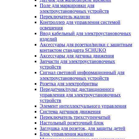
Поле для маркировки для
электроустановочных устройств
Переключатель жалюзи
Контроллер для управления системой
освещения
Ввод кабельный для электроустановочных
изделий
Аксессуары для розетки/вилки с защитным
контактом стандарта SCHUKO
Аксессуары для датчика движения
Запчасти для электроустановочных
устройств
Сигнал световой информационный для
электроустановочных устройств
Розетка для электробритвы
Передатчик/пульт дистанционного
управления для электроустановочных
устройств
Элемент интеллектуального управления
Система датчиков движения
Переключатель трехступенчатый
Настольный розеточный блок
Заглушка для розеток, для защиты детей
Блок управления жалюзи