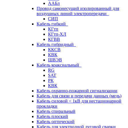
ААБл
Провод самонесущий изолированный для
воздушных линий электропередачи
СИП
Кабель гибкий
КГтп
КГтп-ХЛ
КГВВ
Кабель гибридный
ККСВ
КВК
ШВЭВ
Кабель коаксиальный
RG
SAT
РК
КВК
Кабель охранно-пожарной сигнализации
Кабель для связи и передачи данных (медь)
Кабель силовой < 1кВ для нестационарной
прокладки
Кабель спиральный
Кабель плоский
Кабель оптический
Кабель для электродной дуговой сварки