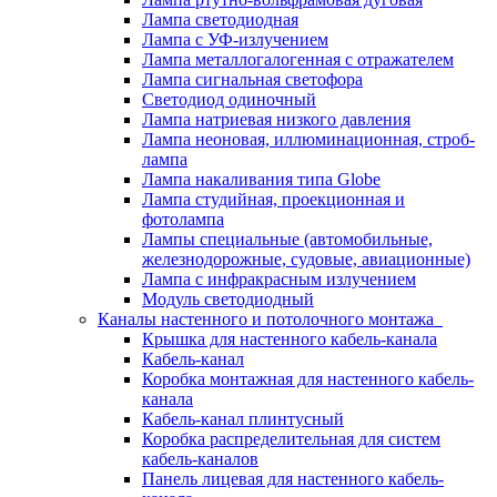
Лампа светодиодная
Лампа с УФ-излучением
Лампа металлогалогенная с отражателем
Лампа сигнальная светофора
Светодиод одиночный
Лампа натриевая низкого давления
Лампа неоновая, иллюминационная, строб-
лампа
Лампа накаливания типа Globe
Лампа студийная, проекционная и
фотолампа
Лампы специальные (автомобильные,
железнодорожные, судовые, авиационные)
Лампа с инфракрасным излучением
Модуль светодиодный
Каналы настенного и потолочного монтажа
Крышка для настенного кабель-канала
Кабель-канал
Коробка монтажная для настенного кабель-
канала
Кабель-канал плинтусный
Коробка распределительная для систем
кабель-каналов
Панель лицевая для настенного кабель-