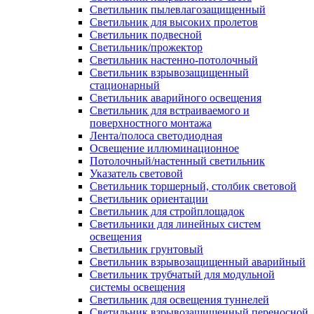
Светильник пылевлагозащищенный
Светильник для высоких пролетов
Светильник подвесной
Светильник/прожектор
Светильник настенно-потолочный
Светильник взрывозащищенный
стационарный
Светильник аварийного освещения
Светильник для встраиваемого и
поверхностного монтажа
Лента/полоса светодиодная
Освещение иллюминационное
Потолочный/настенный светильник
Указатель световой
Светильник торшерный, столбик световой
Светильник ориентации
Светильник для стройплощадок
Светильники для линейных систем
освещения
Светильник грунтовый
Светильник взрывозащищенный аварийный
Светильник трубчатый для модульной
системы освещения
Светильник для освещения туннелей
Светильник взрывозащищенный переносной