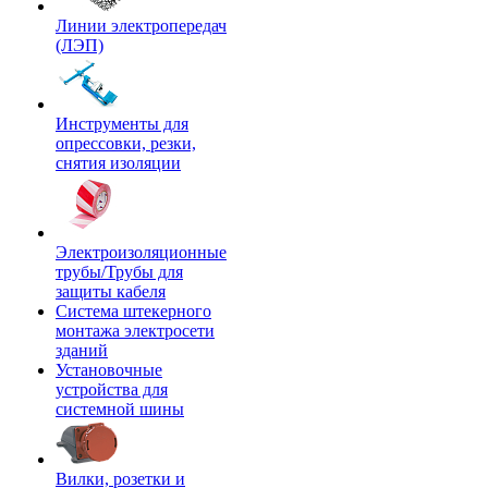
Линии электропередач
(ЛЭП)
Инструменты для
опрессовки, резки,
снятия изоляции
Электроизоляционные
трубы/Трубы для
защиты кабеля
Система штекерного
монтажа электросети
зданий
Установочные
устройства для
системной шины
Вилки, розетки и