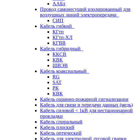
ААБл
Провод самонесущий изолированный для
воздушных линий электропередачи
СИП
Кабель гибкий
КГтп
КГтп-ХЛ
КГВВ
Кабель гибридный
ККСВ
КВК
ШВЭВ
Кабель коаксиальный
RG
SAT
РК
КВК
Кабель охранно-пожарной сигнализации
Кабель для связи и передачи данных (медь)
Кабель силовой < 1кВ для нестационарной
прокладки
Кабель спиральный
Кабель плоский
Кабель оптический
Кабель для электродной дуговой сварки