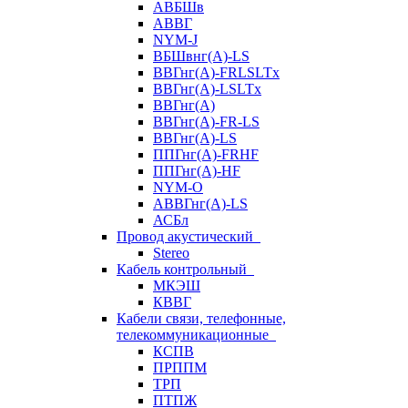
АВБШв
АВВГ
NYM-J
ВБШвнг(А)-LS
ВВГнг(A)-FRLSLTx
ВВГнг(A)-LSLTx
ВВГнг(А)
ВВГнг(А)-FR-LS
ВВГнг(А)-LS
ППГнг(А)-FRHF
ППГнг(А)-HF
NYM-O
АВВГнг(А)-LS
АСБл
Провод акустический
Stereo
Кабель контрольный
МКЭШ
КВВГ
Кабели связи, телефонные,
телекоммуникационные
КСПВ
ПРППМ
ТРП
ПТПЖ