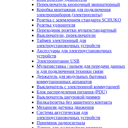
Переключатель кнопочный миниатюрный
Коробка монтажная для подключения
электроприборов (электроплиты)
Розетка с заземлением стандарта SCHUKO
Розетка удлинителя
Переходник розетки мультистандартный
Выключатели, переключатели
Таймер электронный для
электроустановочных устройств
Аксессуары для электроустановочных
устройств
Электропитание USB
Мультивставка / разъем для передачи данных
и для подключения техники связи
Держатель для модульных бытовых
коммутационных аппаратов
Выключатель с электронной коммутацией
Блок распределения питания (PDU)
Выключатель шнуровой/диммер
Вилка/розетка без защитного контакта
Механизм датчика движения
Система акустическая для
электроустановочных устройств
Приемник радиосигнала
Датчик для жалюзи/реле времени