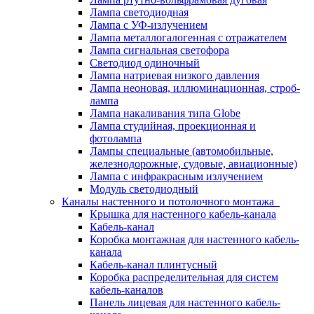
Лампа светодиодная
Лампа с УФ-излучением
Лампа металлогалогенная с отражателем
Лампа сигнальная светофора
Светодиод одиночный
Лампа натриевая низкого давления
Лампа неоновая, иллюминационная, строб-
лампа
Лампа накаливания типа Globe
Лампа студийная, проекционная и
фотолампа
Лампы специальные (автомобильные,
железнодорожные, судовые, авиационные)
Лампа с инфракрасным излучением
Модуль светодиодный
Каналы настенного и потолочного монтажа
Крышка для настенного кабель-канала
Кабель-канал
Коробка монтажная для настенного кабель-
канала
Кабель-канал плинтусный
Коробка распределительная для систем
кабель-каналов
Панель лицевая для настенного кабель-