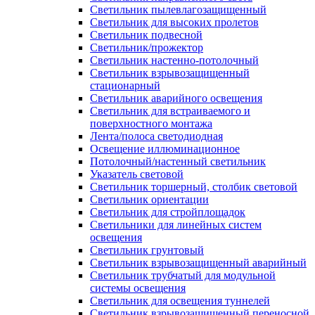
Светильник пылевлагозащищенный
Светильник для высоких пролетов
Светильник подвесной
Светильник/прожектор
Светильник настенно-потолочный
Светильник взрывозащищенный
стационарный
Светильник аварийного освещения
Светильник для встраиваемого и
поверхностного монтажа
Лента/полоса светодиодная
Освещение иллюминационное
Потолочный/настенный светильник
Указатель световой
Светильник торшерный, столбик световой
Светильник ориентации
Светильник для стройплощадок
Светильники для линейных систем
освещения
Светильник грунтовый
Светильник взрывозащищенный аварийный
Светильник трубчатый для модульной
системы освещения
Светильник для освещения туннелей
Светильник взрывозащищенный переносной