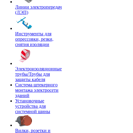
Линии электропередач
(ЛЭП)
Инструменты для
опрессовки, резки,
снятия изоляции
Электроизоляционные
трубы/Трубы для
защиты кабеля
Система штекерного
монтажа электросети
зданий
Установочные
устройства для
системной шины
Вилки, розетки и