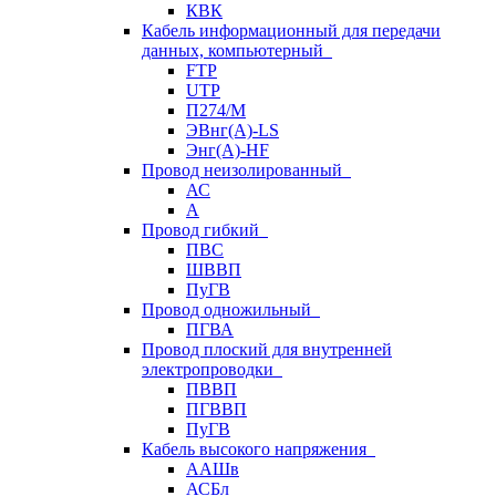
КВК
Кабель информационный для передачи
данных, компьютерный
FTP
UTP
П274/М
ЭВнг(А)-LS
Энг(А)-HF
Провод неизолированный
АС
А
Провод гибкий
ПВС
ШВВП
ПуГВ
Провод одножильный
ПГВА
Провод плоский для внутренней
электропроводки
ПВВП
ПГВВП
ПуГВ
Кабель высокого напряжения
ААШв
АСБл