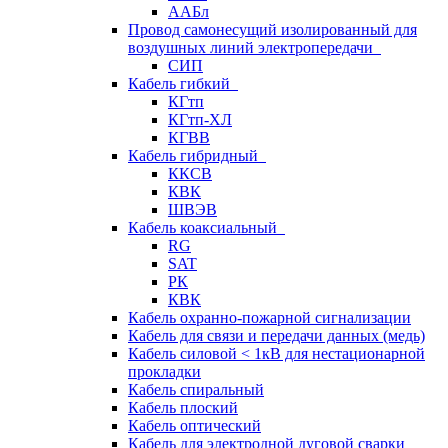
ААБл
Провод самонесущий изолированный для
воздушных линий электропередачи
СИП
Кабель гибкий
КГтп
КГтп-ХЛ
КГВВ
Кабель гибридный
ККСВ
КВК
ШВЭВ
Кабель коаксиальный
RG
SAT
РК
КВК
Кабель охранно-пожарной сигнализации
Кабель для связи и передачи данных (медь)
Кабель силовой < 1кВ для нестационарной
прокладки
Кабель спиральный
Кабель плоский
Кабель оптический
Кабель для электродной дуговой сварки