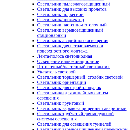
Светильник пылевлагозащищенный
Светильник для высоких пролетов
Светильник подвесной
Светильник/прожектор
Светильник настенно-потолочный
Светильник взрывозащищенный
стационарный
Светильник аварийного освещения
Светильник для встраиваемого и
поверхностного монтажа
Лента/полоса светодиодная
Освещение иллюминационное
Потолочный/настенный светильник
Указатель световой
Светильник торшерный, столбик световой
Светильник ориентации
Светильник для стройплощадок
Светильники для линейных систем
освещения
Светильник грунтовый
Светильник взрывозащищенный аварийный
Светильник трубчатый для модульной
системы освещения
Светильник для освещения туннелей
Светильник взрывозащищенный переносной