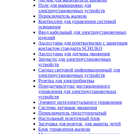
Поле для маркировки для
электроустановочных устройств
Переключатель жалюзи
Контроллер для управления системой
освещения
Ввод кабельный для электроустановочных
изделий
Аксессуары для розетки/вилки с защитным
контактом стандарта SCHUKO
Аксессуары для датчика движения
Запчасти для электроустановочных
устройств
Сигнал световой информационный для
электроустановочных устройств
Розетка для электробритвы
Передатчик/пульт дистанционного
управления для электроустановочных
устройств
Элемент интеллектуального управления
Система датчиков движения
Переключатель трехступенчатый
Настольный розеточный блок
Заглушка для розеток, для защиты детей
Блок управления жалюзи