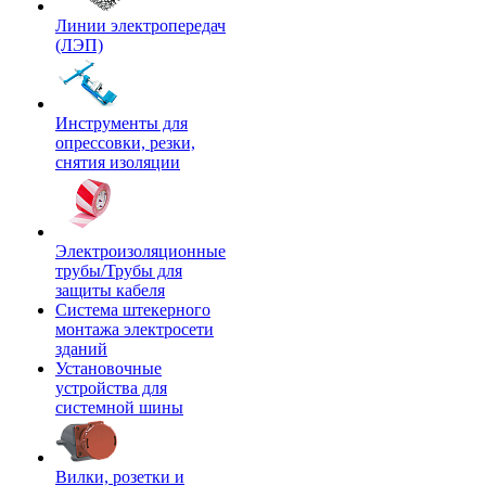
Линии электропередач
(ЛЭП)
Инструменты для
опрессовки, резки,
снятия изоляции
Электроизоляционные
трубы/Трубы для
защиты кабеля
Система штекерного
монтажа электросети
зданий
Установочные
устройства для
системной шины
Вилки, розетки и