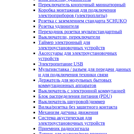
Переключатель кнопочный миниатюрный
Коробка монтажная для подключения
электроприборов (электроплиты)
Розетка с заземлением стандарта SCHUKO
Розетка удлинителя
Переходник розетки мультистандартный
Выключатели, переключатели
Таймер электронный для
электроустановочных устройств
Аксессуары для электроустановочных
устройств
Электропитание USB
Мультивставка / разъем для передачи данных
и для подключения техники связи
Держатель для модульных бытовых
коммутационных аппаратов
Выключатель с электронной коммутацией
Блок распределения питания (PDU)
Выключатель шнуровой/диммер
Вилка/розетка без защитного контакта
Механизм датчика движения
Система акустическая для
электроустановочных устройств
Приемник радиосигнала
Датчик для жалюзи/реле времени