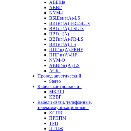
АВБШв
АВВГ
NYM-J
ВБШвнг(А)-LS
ВВГнг(A)-FRLSLTx
ВВГнг(A)-LSLTx
ВВГнг(А)
ВВГнг(А)-FR-LS
ВВГнг(А)-LS
ППГнг(А)-FRHF
ППГнг(А)-HF
NYM-O
АВВГнг(А)-LS
АСБл
Провод акустический
Stereo
Кабель контрольный
МКЭШ
КВВГ
Кабели связи, телефонные,
телекоммуникационные
КСПВ
ПРППМ
ТРП
ПТПЖ