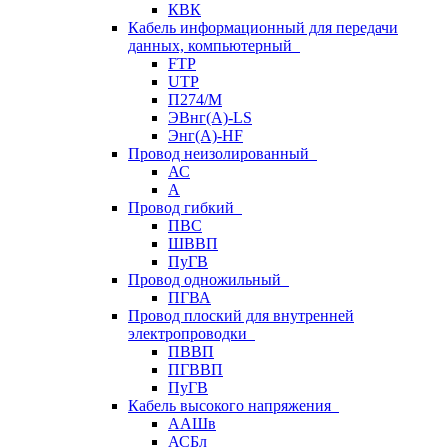
КВК
Кабель информационный для передачи
данных, компьютерный
FTP
UTP
П274/М
ЭВнг(А)-LS
Энг(А)-HF
Провод неизолированный
АС
А
Провод гибкий
ПВС
ШВВП
ПуГВ
Провод одножильный
ПГВА
Провод плоский для внутренней
электропроводки
ПВВП
ПГВВП
ПуГВ
Кабель высокого напряжения
ААШв
АСБл