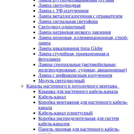
Лампа светодиодная
Лампа с УФ-излучением
Лампа металлогалогенная с отражателем
Лампа сигнальная светофора
Светодиод одиночный
Лампа натриевая низкого давления
Лампа неоновая, иллюминационная, строб-
лампа
Лампа накаливания типа Globe
Лампа студийная, проекционная и
фотолампа
Лампы специальные (автомобильные,
железнодорожные, судовые, авиационные)
Лампа с инфракрасным излучением
Модуль светодиодный
Каналы настенного и потолочного монтажа
Крышка для настенного кабель-канала
Кабель-канал
Коробка монтажная для настенного кабель-
канала
Кабель-канал плинтусный
Коробка распределительная для систем
кабель-каналов
Панель лицевая для настенного кабель-