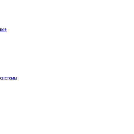
ные
 системы