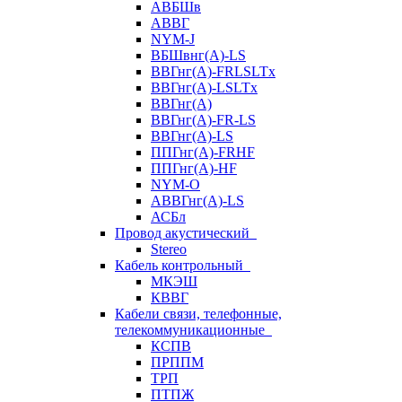
АВБШв
АВВГ
NYM-J
ВБШвнг(А)-LS
ВВГнг(A)-FRLSLTx
ВВГнг(A)-LSLTx
ВВГнг(А)
ВВГнг(А)-FR-LS
ВВГнг(А)-LS
ППГнг(А)-FRHF
ППГнг(А)-HF
NYM-O
АВВГнг(А)-LS
АСБл
Провод акустический
Stereo
Кабель контрольный
МКЭШ
КВВГ
Кабели связи, телефонные,
телекоммуникационные
КСПВ
ПРППМ
ТРП
ПТПЖ