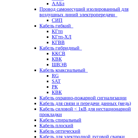
ААБл
Провод самонесущий изолированный для
воздушных линий электропередачи
СИП
Кабель гибкий
КГтп
КГтп-ХЛ
КГВВ
Кабель гибридный
ККСВ
КВК
ШВЭВ
Кабель коаксиальный
RG
SAT
РК
КВК
Кабель охранно-пожарной сигнализации
Кабель для связи и передачи данных (медь)
Кабель силовой < 1кВ для нестационарной
прокладки
Кабель спиральный
Кабель плоский
Кабель оптический
Кабель для электродной дуговой сварки