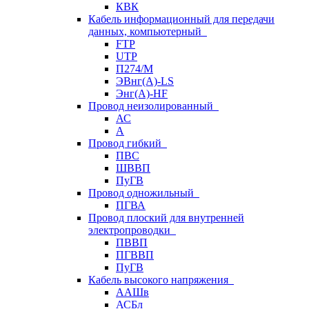
КВК
Кабель информационный для передачи
данных, компьютерный
FTP
UTP
П274/М
ЭВнг(А)-LS
Энг(А)-HF
Провод неизолированный
АС
А
Провод гибкий
ПВС
ШВВП
ПуГВ
Провод одножильный
ПГВА
Провод плоский для внутренней
электропроводки
ПВВП
ПГВВП
ПуГВ
Кабель высокого напряжения
ААШв
АСБл