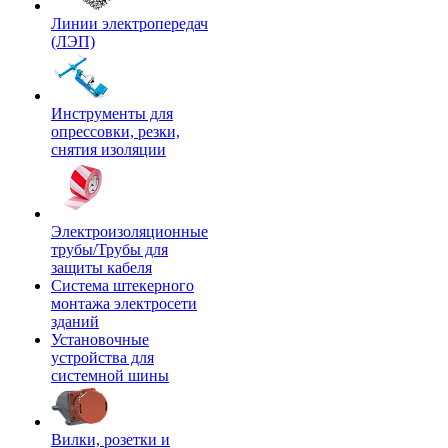
Линии электропередач
(ЛЭП)
Инструменты для
опрессовки, резки,
снятия изоляции
Электроизоляционные
трубы/Трубы для
защиты кабеля
Система штекерного
монтажа электросети
зданий
Установочные
устройства для
системной шины
Вилки, розетки и