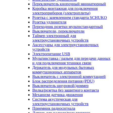
Переключатель кнопочный миниатюрный
Коробка монтажная для подключения
электроприборов (электроплиты)
Розетка с заземлением стандарта SCHUKO
Розетка удлинителя
Переходник розетки мультистандартный
Выключатели, переключатели
Таймер электронный для
электроустановочных устройств
Аксессуары для электроустановочных
устройств
Электропитание USB
Мультивставка / разъем для передачи данных
и для подключения техники связи
Держатель для модульных бытовых
коммутационных аппаратов
Выключатель с электронной коммутацией
Блок распределения питания (PDU)
Выключатель шнуровой/диммер
Вилка/розетка без защитного контакта
Механизм датчика движения
Система акустическая для
электроустановочных устройств
Приемник радиосигнала
Датчик для жалюзи/реле времени