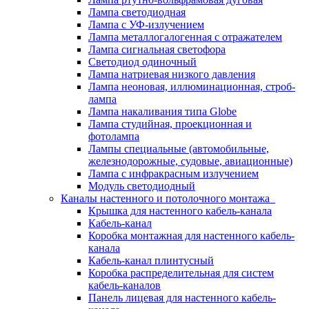
Лампа светодиодная
Лампа с УФ-излучением
Лампа металлогалогенная с отражателем
Лампа сигнальная светофора
Светодиод одиночный
Лампа натриевая низкого давления
Лампа неоновая, иллюминационная, строб-
лампа
Лампа накаливания типа Globe
Лампа студийная, проекционная и
фотолампа
Лампы специальные (автомобильные,
железнодорожные, судовые, авиационные)
Лампа с инфракрасным излучением
Модуль светодиодный
Каналы настенного и потолочного монтажа
Крышка для настенного кабель-канала
Кабель-канал
Коробка монтажная для настенного кабель-
канала
Кабель-канал плинтусный
Коробка распределительная для систем
кабель-каналов
Панель лицевая для настенного кабель-