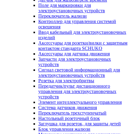
Поле для маркировки для
электроустановочных устройств
Переключатель жалюзи
Контроллер для управления системой
освещения
Ввод кабельный для электроустановочных
изделий
Аксессуары для розетки/вилки с защитным
контактом стандарта SCHUKO
Аксессуары для датчика движения
Запчасти для электроустановочных
устройств
Сигнал световой информационный для
электроустановочных устройств
Розетка для электробритвы
Передатчик/пульт дистанционного
управления для электроустановочных
устройств
Элемент интеллектуального управления
Система датчиков движения
Переключатель трехступенчатый
Настольный розеточный блок
Заглушка для розеток, для защиты детей
Блок управления жалюзи