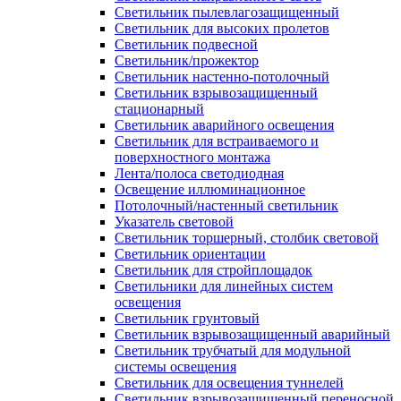
Светильник пылевлагозащищенный
Светильник для высоких пролетов
Светильник подвесной
Светильник/прожектор
Светильник настенно-потолочный
Светильник взрывозащищенный
стационарный
Светильник аварийного освещения
Светильник для встраиваемого и
поверхностного монтажа
Лента/полоса светодиодная
Освещение иллюминационное
Потолочный/настенный светильник
Указатель световой
Светильник торшерный, столбик световой
Светильник ориентации
Светильник для стройплощадок
Светильники для линейных систем
освещения
Светильник грунтовый
Светильник взрывозащищенный аварийный
Светильник трубчатый для модульной
системы освещения
Светильник для освещения туннелей
Светильник взрывозащищенный переносной