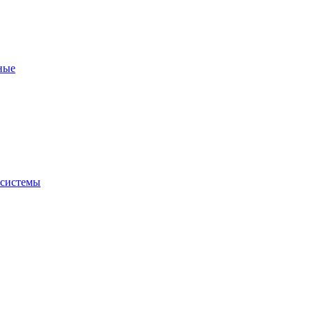
ные
 системы