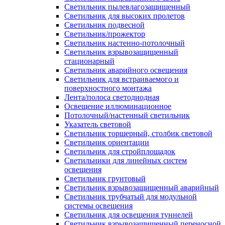
Светильник пылевлагозащищенный
Светильник для высоких пролетов
Светильник подвесной
Светильник/прожектор
Светильник настенно-потолочный
Светильник взрывозащищенный
стационарный
Светильник аварийного освещения
Светильник для встраиваемого и
поверхностного монтажа
Лента/полоса светодиодная
Освещение иллюминационное
Потолочный/настенный светильник
Указатель световой
Светильник торшерный, столбик световой
Светильник ориентации
Светильник для стройплощадок
Светильники для линейных систем
освещения
Светильник грунтовый
Светильник взрывозащищенный аварийный
Светильник трубчатый для модульной
системы освещения
Светильник для освещения туннелей
Светильник взрывозащищенный переносной