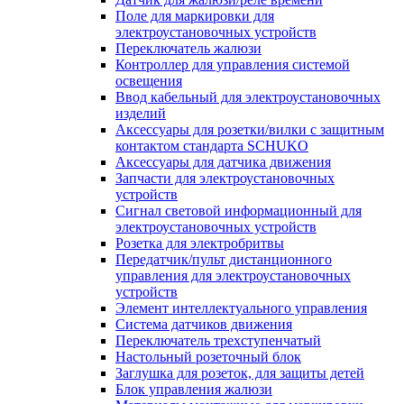
Поле для маркировки для
электроустановочных устройств
Переключатель жалюзи
Контроллер для управления системой
освещения
Ввод кабельный для электроустановочных
изделий
Аксессуары для розетки/вилки с защитным
контактом стандарта SCHUKO
Аксессуары для датчика движения
Запчасти для электроустановочных
устройств
Сигнал световой информационный для
электроустановочных устройств
Розетка для электробритвы
Передатчик/пульт дистанционного
управления для электроустановочных
устройств
Элемент интеллектуального управления
Система датчиков движения
Переключатель трехступенчатый
Настольный розеточный блок
Заглушка для розеток, для защиты детей
Блок управления жалюзи