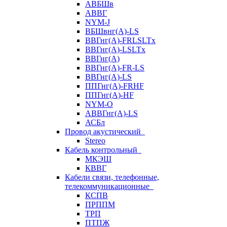
АВБШв
АВВГ
NYM-J
ВБШвнг(А)-LS
ВВГнг(A)-FRLSLTx
ВВГнг(A)-LSLTx
ВВГнг(А)
ВВГнг(А)-FR-LS
ВВГнг(А)-LS
ППГнг(А)-FRHF
ППГнг(А)-HF
NYM-O
АВВГнг(А)-LS
АСБл
Провод акустический
Stereo
Кабель контрольный
МКЭШ
КВВГ
Кабели связи, телефонные,
телекоммуникационные
КСПВ
ПРППМ
ТРП
ПТПЖ