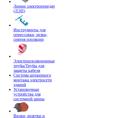
Линии электропередач
(ЛЭП)
Инструменты для
опрессовки, резки,
снятия изоляции
Электроизоляционные
трубы/Трубы для
защиты кабеля
Система штекерного
монтажа электросети
зданий
Установочные
устройства для
системной шины
Вилки, розетки и