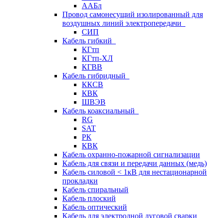
ААБл
Провод самонесущий изолированный для
воздушных линий электропередачи
СИП
Кабель гибкий
КГтп
КГтп-ХЛ
КГВВ
Кабель гибридный
ККСВ
КВК
ШВЭВ
Кабель коаксиальный
RG
SAT
РК
КВК
Кабель охранно-пожарной сигнализации
Кабель для связи и передачи данных (медь)
Кабель силовой < 1кВ для нестационарной
прокладки
Кабель спиральный
Кабель плоский
Кабель оптический
Кабель для электродной дуговой сварки