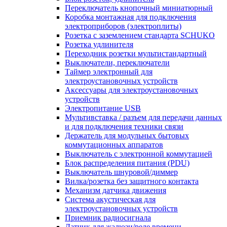
Переключатель кнопочный миниатюрный
Коробка монтажная для подключения
электроприборов (электроплиты)
Розетка с заземлением стандарта SCHUKO
Розетка удлинителя
Переходник розетки мультистандартный
Выключатели, переключатели
Таймер электронный для
электроустановочных устройств
Аксессуары для электроустановочных
устройств
Электропитание USB
Мультивставка / разъем для передачи данных
и для подключения техники связи
Держатель для модульных бытовых
коммутационных аппаратов
Выключатель с электронной коммутацией
Блок распределения питания (PDU)
Выключатель шнуровой/диммер
Вилка/розетка без защитного контакта
Механизм датчика движения
Система акустическая для
электроустановочных устройств
Приемник радиосигнала
Датчик для жалюзи/реле времени