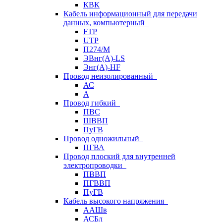
КВК
Кабель информационный для передачи
данных, компьютерный
FTP
UTP
П274/М
ЭВнг(А)-LS
Энг(А)-HF
Провод неизолированный
АС
А
Провод гибкий
ПВС
ШВВП
ПуГВ
Провод одножильный
ПГВА
Провод плоский для внутренней
электропроводки
ПВВП
ПГВВП
ПуГВ
Кабель высокого напряжения
ААШв
АСБл