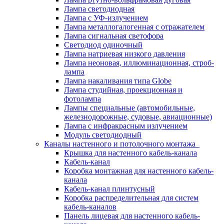
Лампа светодиодная
Лампа с УФ-излучением
Лампа металлогалогенная с отражателем
Лампа сигнальная светофора
Светодиод одиночный
Лампа натриевая низкого давления
Лампа неоновая, иллюминационная, строб-
лампа
Лампа накаливания типа Globe
Лампа студийная, проекционная и
фотолампа
Лампы специальные (автомобильные,
железнодорожные, судовые, авиационные)
Лампа с инфракрасным излучением
Модуль светодиодный
Каналы настенного и потолочного монтажа
Крышка для настенного кабель-канала
Кабель-канал
Коробка монтажная для настенного кабель-
канала
Кабель-канал плинтусный
Коробка распределительная для систем
кабель-каналов
Панель лицевая для настенного кабель-