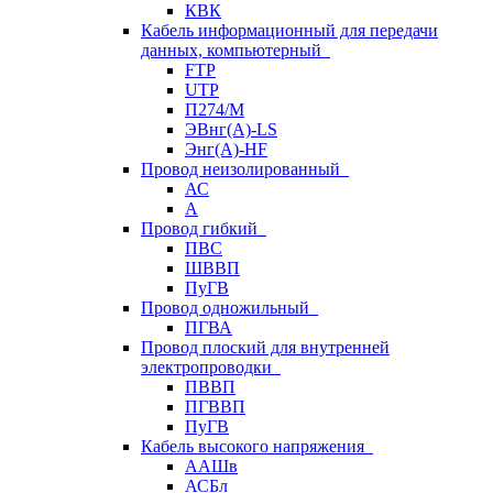
КВК
Кабель информационный для передачи
данных, компьютерный
FTP
UTP
П274/М
ЭВнг(А)-LS
Энг(А)-HF
Провод неизолированный
АС
А
Провод гибкий
ПВС
ШВВП
ПуГВ
Провод одножильный
ПГВА
Провод плоский для внутренней
электропроводки
ПВВП
ПГВВП
ПуГВ
Кабель высокого напряжения
ААШв
АСБл