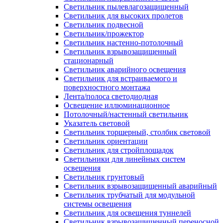
Светильник пылевлагозащищенный
Светильник для высоких пролетов
Светильник подвесной
Светильник/прожектор
Светильник настенно-потолочный
Светильник взрывозащищенный
стационарный
Светильник аварийного освещения
Светильник для встраиваемого и
поверхностного монтажа
Лента/полоса светодиодная
Освещение иллюминационное
Потолочный/настенный светильник
Указатель световой
Светильник торшерный, столбик световой
Светильник ориентации
Светильник для стройплощадок
Светильники для линейных систем
освещения
Светильник грунтовый
Светильник взрывозащищенный аварийный
Светильник трубчатый для модульной
системы освещения
Светильник для освещения туннелей
Светильник взрывозащищенный переносной