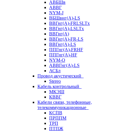
АВБШв
АВВГ
NYM-J
ВБШвнг(А)-LS
ВВГнг(A)-FRLSLTx
ВВГнг(A)-LSLTx
ВВГнг(А)
ВВГнг(А)-FR-LS
ВВГнг(А)-LS
ППГнг(А)-FRHF
ППГнг(А)-HF
NYM-O
АВВГнг(А)-LS
АСБл
Провод акустический
Stereo
Кабель контрольный
МКЭШ
КВВГ
Кабели связи, телефонные,
телекоммуникационные
КСПВ
ПРППМ
ТРП
ПТПЖ