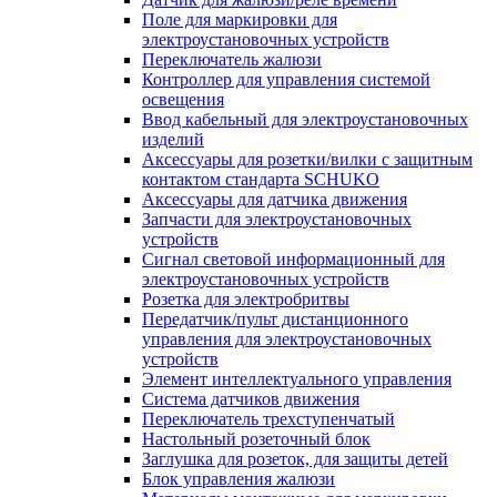
Поле для маркировки для
электроустановочных устройств
Переключатель жалюзи
Контроллер для управления системой
освещения
Ввод кабельный для электроустановочных
изделий
Аксессуары для розетки/вилки с защитным
контактом стандарта SCHUKO
Аксессуары для датчика движения
Запчасти для электроустановочных
устройств
Сигнал световой информационный для
электроустановочных устройств
Розетка для электробритвы
Передатчик/пульт дистанционного
управления для электроустановочных
устройств
Элемент интеллектуального управления
Система датчиков движения
Переключатель трехступенчатый
Настольный розеточный блок
Заглушка для розеток, для защиты детей
Блок управления жалюзи