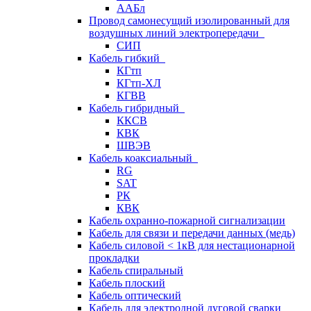
ААБл
Провод самонесущий изолированный для
воздушных линий электропередачи
СИП
Кабель гибкий
КГтп
КГтп-ХЛ
КГВВ
Кабель гибридный
ККСВ
КВК
ШВЭВ
Кабель коаксиальный
RG
SAT
РК
КВК
Кабель охранно-пожарной сигнализации
Кабель для связи и передачи данных (медь)
Кабель силовой < 1кВ для нестационарной
прокладки
Кабель спиральный
Кабель плоский
Кабель оптический
Кабель для электродной дуговой сварки