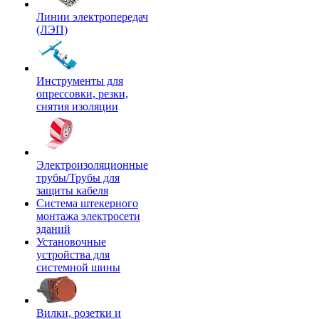
Линии электропередач
(ЛЭП)
Инструменты для
опрессовки, резки,
снятия изоляции
Электроизоляционные
трубы/Трубы для
защиты кабеля
Система штекерного
монтажа электросети
зданий
Установочные
устройства для
системной шины
Вилки, розетки и