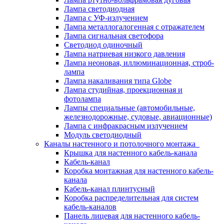
Лампа светодиодная
Лампа с УФ-излучением
Лампа металлогалогенная с отражателем
Лампа сигнальная светофора
Светодиод одиночный
Лампа натриевая низкого давления
Лампа неоновая, иллюминационная, строб-
лампа
Лампа накаливания типа Globe
Лампа студийная, проекционная и
фотолампа
Лампы специальные (автомобильные,
железнодорожные, судовые, авиационные)
Лампа с инфракрасным излучением
Модуль светодиодный
Каналы настенного и потолочного монтажа
Крышка для настенного кабель-канала
Кабель-канал
Коробка монтажная для настенного кабель-
канала
Кабель-канал плинтусный
Коробка распределительная для систем
кабель-каналов
Панель лицевая для настенного кабель-