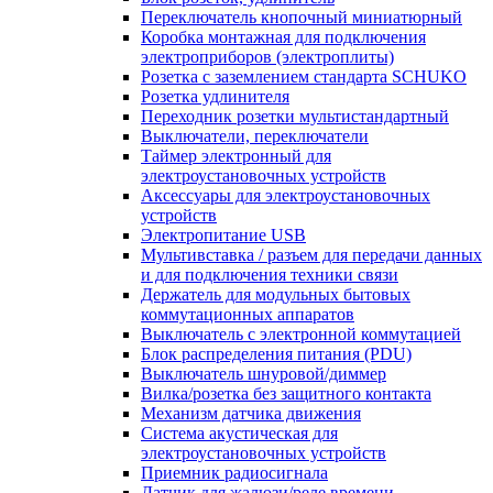
Переключатель кнопочный миниатюрный
Коробка монтажная для подключения
электроприборов (электроплиты)
Розетка с заземлением стандарта SCHUKO
Розетка удлинителя
Переходник розетки мультистандартный
Выключатели, переключатели
Таймер электронный для
электроустановочных устройств
Аксессуары для электроустановочных
устройств
Электропитание USB
Мультивставка / разъем для передачи данных
и для подключения техники связи
Держатель для модульных бытовых
коммутационных аппаратов
Выключатель с электронной коммутацией
Блок распределения питания (PDU)
Выключатель шнуровой/диммер
Вилка/розетка без защитного контакта
Механизм датчика движения
Система акустическая для
электроустановочных устройств
Приемник радиосигнала
Датчик для жалюзи/реле времени