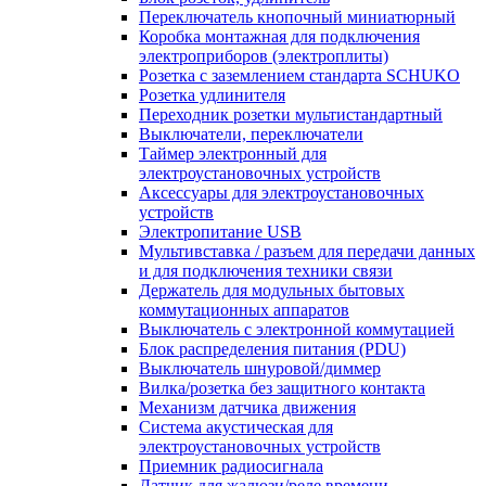
Переключатель кнопочный миниатюрный
Коробка монтажная для подключения
электроприборов (электроплиты)
Розетка с заземлением стандарта SCHUKO
Розетка удлинителя
Переходник розетки мультистандартный
Выключатели, переключатели
Таймер электронный для
электроустановочных устройств
Аксессуары для электроустановочных
устройств
Электропитание USB
Мультивставка / разъем для передачи данных
и для подключения техники связи
Держатель для модульных бытовых
коммутационных аппаратов
Выключатель с электронной коммутацией
Блок распределения питания (PDU)
Выключатель шнуровой/диммер
Вилка/розетка без защитного контакта
Механизм датчика движения
Система акустическая для
электроустановочных устройств
Приемник радиосигнала
Датчик для жалюзи/реле времени