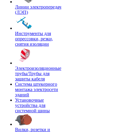
Линии электропередач
(ЛЭП)
Инструменты для
опрессовки, резки,
снятия изоляции
Электроизоляционные
трубы/Трубы для
защиты кабеля
Система штекерного
монтажа электросети
зданий
Установочные
устройства для
системной шины
Вилки, розетки и