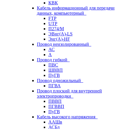
КВК
Кабель информационный для передачи
данных, компьютерный
FTP
UTP
П274/М
ЭВнг(А)-LS
Энг(А)-HF
Провод неизолированный
АС
А
Провод гибкий
ПВС
ШВВП
ПуГВ
Провод одножильный
ПГВА
Провод плоский для внутренней
электропроводки
ПВВП
ПГВВП
ПуГВ
Кабель высокого напряжения
ААШв
АСБл