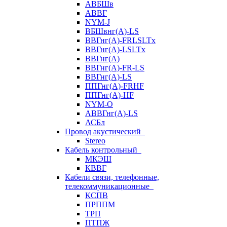
АВБШв
АВВГ
NYM-J
ВБШвнг(А)-LS
ВВГнг(A)-FRLSLTx
ВВГнг(A)-LSLTx
ВВГнг(А)
ВВГнг(А)-FR-LS
ВВГнг(А)-LS
ППГнг(А)-FRHF
ППГнг(А)-HF
NYM-O
АВВГнг(А)-LS
АСБл
Провод акустический
Stereo
Кабель контрольный
МКЭШ
КВВГ
Кабели связи, телефонные,
телекоммуникационные
КСПВ
ПРППМ
ТРП
ПТПЖ