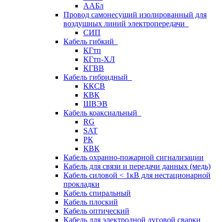
ААБл
Провод самонесущий изолированный для
воздушных линий электропередачи
СИП
Кабель гибкий
КГтп
КГтп-ХЛ
КГВВ
Кабель гибридный
ККСВ
КВК
ШВЭВ
Кабель коаксиальный
RG
SAT
РК
КВК
Кабель охранно-пожарной сигнализации
Кабель для связи и передачи данных (медь)
Кабель силовой < 1кВ для нестационарной
прокладки
Кабель спиральный
Кабель плоский
Кабель оптический
Кабель для электродной дуговой сварки