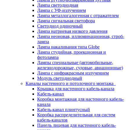
Лампа светодиодная
Лампа с УФ-излучением
Лампа металлогалогенная с отражателем
Лампа сигнальная светофора
Светодиод одиночный
Лампа натриевая низкого давления
Лампа неоновая, иллюминационная, строб-
лампа
Лампа накаливания типа Globe
Лампа студийная, проекционная и
фотолампа
Лампы специальные (автомобильные,
железнодорожные, судовые, авиационные)
Лампа с инфракрасным излучением
Модуль светодиодный
Каналы настенного и потолочного монтажа
Крышка для настенного кабель-канала
Кабель-канал
Коробка монтажная для настенного кабель-
канала
Кабель-канал плинтусный
Коробка распределительная для систем
кабель-каналов
Панель лицевая для настенного кабель-