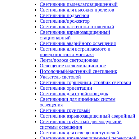
Светильник пылевлагозащищенный
Светильник для высоких пролетов
Светильник подвесной
Светильник/прожектор
Светильник настенно-потолочный
Светильник взрывозащищенный
стационарный
Светильник аварийного освещения
Светильник для встраиваемого и
поверхностного монтажа
Лента/полоса светодиодная
Освещение иллюминационное
Потолочный/настенный светильник
Указатель световой
Светильник торшерный, столбик световой
Светильник ориентации
Светильник для стройплощадок
Светильники для линейных систем
освещения
Светильник грунтовый
Светильник взрывозащищенный аварийный
Светильник трубчатый для модульной
системы освещения
Светильник для освещения туннелей
Светильник взрывозащищенный переносной