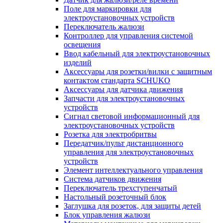
Поле для маркировки для
электроустановочных устройств
Переключатель жалюзи
Контроллер для управления системой
освещения
Ввод кабельный для электроустановочных
изделий
Аксессуары для розетки/вилки с защитным
контактом стандарта SCHUKO
Аксессуары для датчика движения
Запчасти для электроустановочных
устройств
Сигнал световой информационный для
электроустановочных устройств
Розетка для электробритвы
Передатчик/пульт дистанционного
управления для электроустановочных
устройств
Элемент интеллектуального управления
Система датчиков движения
Переключатель трехступенчатый
Настольный розеточный блок
Заглушка для розеток, для защиты детей
Блок управления жалюзи