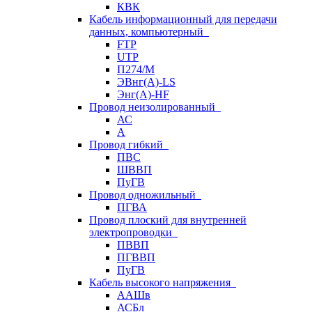
КВК
Кабель информационный для передачи
данных, компьютерный
FTP
UTP
П274/М
ЭВнг(А)-LS
Энг(А)-HF
Провод неизолированный
АС
А
Провод гибкий
ПВС
ШВВП
ПуГВ
Провод одножильный
ПГВА
Провод плоский для внутренней
электропроводки
ПВВП
ПГВВП
ПуГВ
Кабель высокого напряжения
ААШв
АСБл