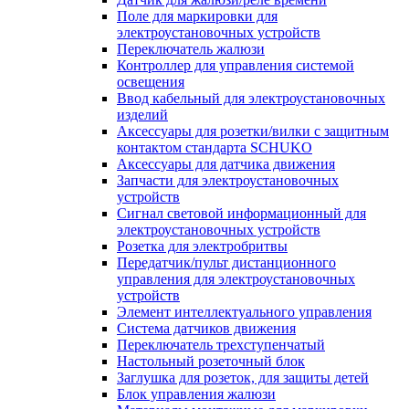
Поле для маркировки для
электроустановочных устройств
Переключатель жалюзи
Контроллер для управления системой
освещения
Ввод кабельный для электроустановочных
изделий
Аксессуары для розетки/вилки с защитным
контактом стандарта SCHUKO
Аксессуары для датчика движения
Запчасти для электроустановочных
устройств
Сигнал световой информационный для
электроустановочных устройств
Розетка для электробритвы
Передатчик/пульт дистанционного
управления для электроустановочных
устройств
Элемент интеллектуального управления
Система датчиков движения
Переключатель трехступенчатый
Настольный розеточный блок
Заглушка для розеток, для защиты детей
Блок управления жалюзи