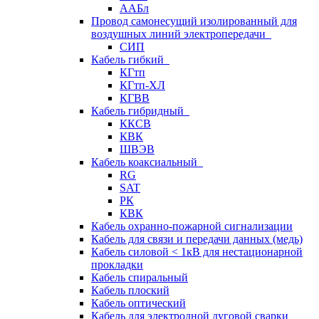
ААБл
Провод самонесущий изолированный для
воздушных линий электропередачи
СИП
Кабель гибкий
КГтп
КГтп-ХЛ
КГВВ
Кабель гибридный
ККСВ
КВК
ШВЭВ
Кабель коаксиальный
RG
SAT
РК
КВК
Кабель охранно-пожарной сигнализации
Кабель для связи и передачи данных (медь)
Кабель силовой < 1кВ для нестационарной
прокладки
Кабель спиральный
Кабель плоский
Кабель оптический
Кабель для электродной дуговой сварки