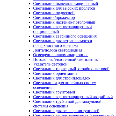
Светильник пылевлагозащищенный
Светильник для высоких пролетов
Светильник подвесной
Светильник/прожектор
Светильник настенно-потолочный
Светильник взрывозащищенный
стационарный
Светильник аварийного освещения
Светильник для встраиваемого и
поверхностного монтажа
Лента/полоса светодиодная
Освещение иллюминационное
Потолочный/настенный светильник
Указатель световой
Светильник торшерный, столбик световой
Светильник ориентации
Светильник для стройплощадок
Светильники для линейных систем
освещения
Светильник грунтовый
Светильник взрывозащищенный аварийный
Светильник трубчатый для модульной
системы освещения
Светильник для освещения туннелей
Светильник взрывозащищенный переносной