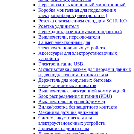
Переключатель кнопочный миниатюрный
Коробка монтажная для подключения
электроприборов (электроплиты)
Розетка с заземлением стандарта SCHUKO
Розетка удлинителя
Переходник розетки мультистандартный
Выключатели, переключатели
Таймер электронный для
электроустановочных устройств
Аксессуары для электроустановочных
устройств
Электропитание USB
Мультивставка / разъем для передачи данных
и для подключения техники связи
Держатель для модульных бытовых
коммутационных аппаратов
Выключатель с электронной коммутацией
Блок распределения питания (PDU)
Выключатель шнуровой/диммер
Вилка/розетка без защитного контакта
Механизм датчика движения
Система акустическая для
электроустановочных устройств
Приемник радиосигнала
Датчик для жалюзи/реле времени