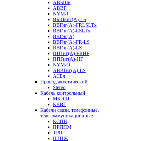
АВБШв
АВВГ
NYM-J
ВБШвнг(А)-LS
ВВГнг(A)-FRLSLTx
ВВГнг(A)-LSLTx
ВВГнг(А)
ВВГнг(А)-FR-LS
ВВГнг(А)-LS
ППГнг(А)-FRHF
ППГнг(А)-HF
NYM-O
АВВГнг(А)-LS
АСБл
Провод акустический
Stereo
Кабель контрольный
МКЭШ
КВВГ
Кабели связи, телефонные,
телекоммуникационные
КСПВ
ПРППМ
ТРП
ПТПЖ