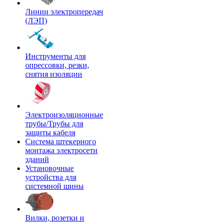
Линии электропередач
(ЛЭП)
Инструменты для
опрессовки, резки,
снятия изоляции
Электроизоляционные
трубы/Трубы для
защиты кабеля
Система штекерного
монтажа электросети
зданий
Установочные
устройства для
системной шины
Вилки, розетки и