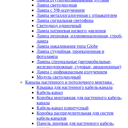
Лампа светодиодная
Лампа с УФ-излучением
Лампа металлогалогенная с отражателем
Лампа сигнальная светофора
Светодиод одиночный
Лампа натриевая низкого давления
Лампа неоновая, иллюминационная, строб-
лампа
Лампа накаливания типа Globe
Лампа студийная, проекционная и
фотолампа
Лампы специальные (автомобильные,
железнодорожные, судовые, авиационные)
Лампа с инфракрасным излучением
Модуль светодиодный
Каналы настенного и потолочного монтажа
Крышка для настенного кабель-канала
Кабель-канал
Коробка монтажная для настенного кабель-
канала
Кабель-канал плинтусный
Коробка распределительная для систем
кабель-каналов
Панель лицевая для настенного кабель-