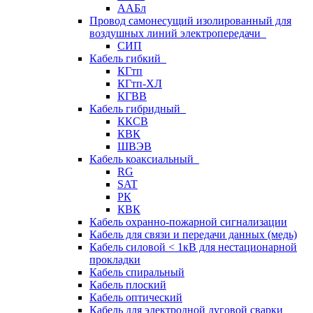
ААБл
Провод самонесущий изолированный для
воздушных линий электропередачи
СИП
Кабель гибкий
КГтп
КГтп-ХЛ
КГВВ
Кабель гибридный
ККСВ
КВК
ШВЭВ
Кабель коаксиальный
RG
SAT
РК
КВК
Кабель охранно-пожарной сигнализации
Кабель для связи и передачи данных (медь)
Кабель силовой < 1кВ для нестационарной
прокладки
Кабель спиральный
Кабель плоский
Кабель оптический
Кабель для электродной дуговой сварки