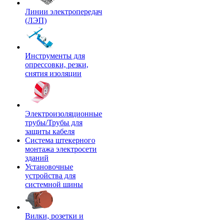
Линии электропередач
(ЛЭП)
Инструменты для
опрессовки, резки,
снятия изоляции
Электроизоляционные
трубы/Трубы для
защиты кабеля
Система штекерного
монтажа электросети
зданий
Установочные
устройства для
системной шины
Вилки, розетки и