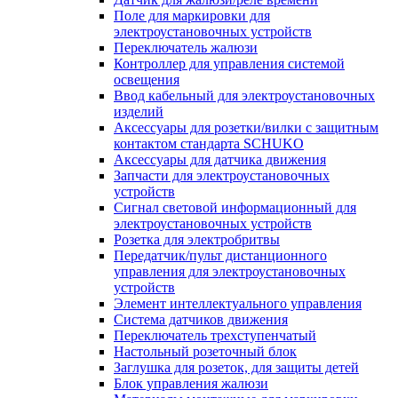
Поле для маркировки для
электроустановочных устройств
Переключатель жалюзи
Контроллер для управления системой
освещения
Ввод кабельный для электроустановочных
изделий
Аксессуары для розетки/вилки с защитным
контактом стандарта SCHUKO
Аксессуары для датчика движения
Запчасти для электроустановочных
устройств
Сигнал световой информационный для
электроустановочных устройств
Розетка для электробритвы
Передатчик/пульт дистанционного
управления для электроустановочных
устройств
Элемент интеллектуального управления
Система датчиков движения
Переключатель трехступенчатый
Настольный розеточный блок
Заглушка для розеток, для защиты детей
Блок управления жалюзи