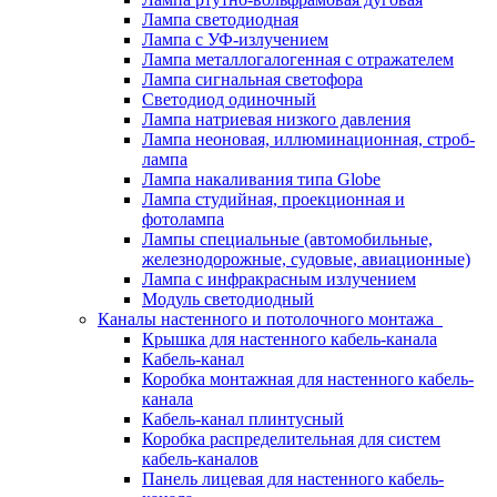
Лампа светодиодная
Лампа с УФ-излучением
Лампа металлогалогенная с отражателем
Лампа сигнальная светофора
Светодиод одиночный
Лампа натриевая низкого давления
Лампа неоновая, иллюминационная, строб-
лампа
Лампа накаливания типа Globe
Лампа студийная, проекционная и
фотолампа
Лампы специальные (автомобильные,
железнодорожные, судовые, авиационные)
Лампа с инфракрасным излучением
Модуль светодиодный
Каналы настенного и потолочного монтажа
Крышка для настенного кабель-канала
Кабель-канал
Коробка монтажная для настенного кабель-
канала
Кабель-канал плинтусный
Коробка распределительная для систем
кабель-каналов
Панель лицевая для настенного кабель-