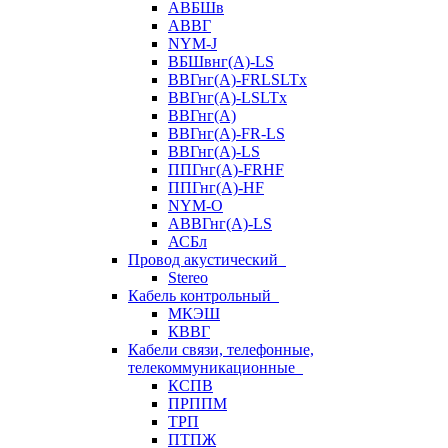
АВБШв
АВВГ
NYM-J
ВБШвнг(А)-LS
ВВГнг(A)-FRLSLTx
ВВГнг(A)-LSLTx
ВВГнг(А)
ВВГнг(А)-FR-LS
ВВГнг(А)-LS
ППГнг(А)-FRHF
ППГнг(А)-HF
NYM-O
АВВГнг(А)-LS
АСБл
Провод акустический
Stereo
Кабель контрольный
МКЭШ
КВВГ
Кабели связи, телефонные,
телекоммуникационные
КСПВ
ПРППМ
ТРП
ПТПЖ