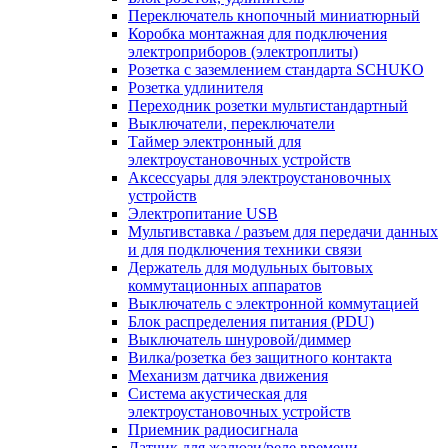
Переключатель кнопочный миниатюрный
Коробка монтажная для подключения
электроприборов (электроплиты)
Розетка с заземлением стандарта SCHUKO
Розетка удлинителя
Переходник розетки мультистандартный
Выключатели, переключатели
Таймер электронный для
электроустановочных устройств
Аксессуары для электроустановочных
устройств
Электропитание USB
Мультивставка / разъем для передачи данных
и для подключения техники связи
Держатель для модульных бытовых
коммутационных аппаратов
Выключатель с электронной коммутацией
Блок распределения питания (PDU)
Выключатель шнуровой/диммер
Вилка/розетка без защитного контакта
Механизм датчика движения
Система акустическая для
электроустановочных устройств
Приемник радиосигнала
Датчик для жалюзи/реле времени