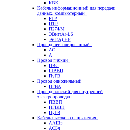
КВК
Кабель информационный для передачи
данных, компьютерный
FTP
UTP
П274/М
ЭВнг(А)-LS
Энг(А)-HF
Провод неизолированный
АС
А
Провод гибкий
ПВС
ШВВП
ПуГВ
Провод одножильный
ПГВА
Провод плоский для внутренней
электропроводки
ПВВП
ПГВВП
ПуГВ
Кабель высокого напряжения
ААШв
АСБл