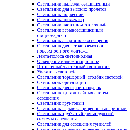
Светильник пылевлагозащищенный
Светильник для высоких пролетов
Светильник подвесной
Светильник/прожектор
Светильник настенно-потолочный
Светильник взрывозащищенный
стационарный
Светильник аварийного освещения
Светильник для встраиваемого и
поверхностного монтажа
Лента/полоса светодиодная
Освещение иллюминационное
Потолочный/настенный светильник
Указатель световой
Светильник торшерный, столбик световой
Светильник ориентации
Светильник для стройплощадок
Светильники для линейных систем
освещения
Светильник грунтовый
Светильник взрывозащищенный аварийный
Светильник трубчатый для модульной
системы освещения
Светильник для освещения туннелей
Светильник взрывозащищенный переносной