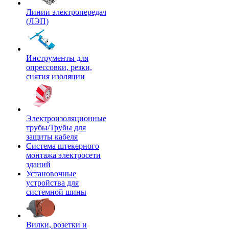
Линии электропередач
(ЛЭП)
Инструменты для
опрессовки, резки,
снятия изоляции
Электроизоляционные
трубы/Трубы для
защиты кабеля
Система штекерного
монтажа электросети
зданий
Установочные
устройства для
системной шины
Вилки, розетки и