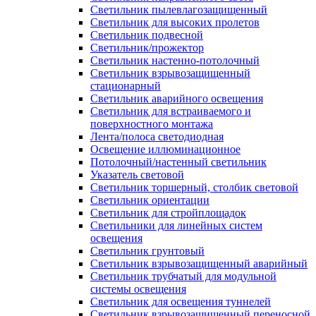
Светильник пылевлагозащищенный
Светильник для высоких пролетов
Светильник подвесной
Светильник/прожектор
Светильник настенно-потолочный
Светильник взрывозащищенный
стационарный
Светильник аварийного освещения
Светильник для встраиваемого и
поверхностного монтажа
Лента/полоса светодиодная
Освещение иллюминационное
Потолочный/настенный светильник
Указатель световой
Светильник торшерный, столбик световой
Светильник ориентации
Светильник для стройплощадок
Светильники для линейных систем
освещения
Светильник грунтовый
Светильник взрывозащищенный аварийный
Светильник трубчатый для модульной
системы освещения
Светильник для освещения туннелей
Светильник взрывозащищенный переносной