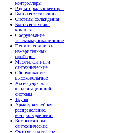
контроллеры
Радиаторы, конвекторы
Бытовая электроника
Системы охлаждения
Бытовая техника
крупная
Оборудование
телекоммуникационное
Пункты установки
измерительных
приборов
Муфты, фитинги
сантехнические
Оборудование
высоковольтное
Аксессуары для
канализационной
системы
Трубы
Арматура трубная,
распределение,
контроль давления
Компенсаторы
сантехнические
Фотоэлектрическое