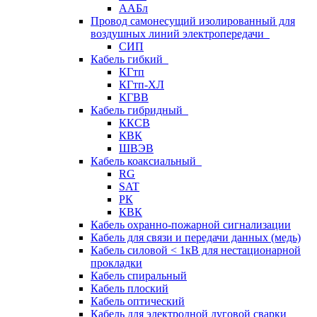
ААБл
Провод самонесущий изолированный для
воздушных линий электропередачи
СИП
Кабель гибкий
КГтп
КГтп-ХЛ
КГВВ
Кабель гибридный
ККСВ
КВК
ШВЭВ
Кабель коаксиальный
RG
SAT
РК
КВК
Кабель охранно-пожарной сигнализации
Кабель для связи и передачи данных (медь)
Кабель силовой < 1кВ для нестационарной
прокладки
Кабель спиральный
Кабель плоский
Кабель оптический
Кабель для электродной дуговой сварки