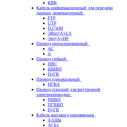
КВК
Кабель информационный для передачи
данных, компьютерный
FTP
UTP
П274/М
ЭВнг(А)-LS
Энг(А)-HF
Провод неизолированный
АС
А
Провод гибкий
ПВС
ШВВП
ПуГВ
Провод одножильный
ПГВА
Провод плоский для внутренней
электропроводки
ПВВП
ПГВВП
ПуГВ
Кабель высокого напряжения
ААШв
АСБл