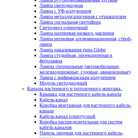
Лампа светодиодная
Лампа с УФ-излучением
Лампа металлогалогенная с отражателем
Лампа сигнальная светофора
Светодиод одиночный
Лампа натриевая низкого давления
Лампа неоновая, иллюминационная, строб-
лампа
Лампа накаливания типа Globe
Лампа студийная, проекционная и
фотолампа
Лампы специальные (автомобильные,
железнодорожные, судовые, авиационные)
Лампа с инфракрасным излучением
Модуль светодиодный
Каналы настенного и потолочного монтажа
Крышка для настенного кабель-канала
Кабель-канал
Коробка монтажная для настенного кабель-
канала
Кабель-канал плинтусный
Коробка распределительная для систем
кабель-каналов
Панель лицевая для настенного кабель-