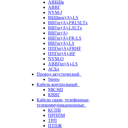
АВБШв
АВВГ
NYM-J
ВБШвнг(А)-LS
ВВГнг(A)-FRLSLTx
ВВГнг(A)-LSLTx
ВВГнг(А)
ВВГнг(А)-FR-LS
ВВГнг(А)-LS
ППГнг(А)-FRHF
ППГнг(А)-HF
NYM-O
АВВГнг(А)-LS
АСБл
Провод акустический
Stereo
Кабель контрольный
МКЭШ
КВВГ
Кабели связи, телефонные,
телекоммуникационные
КСПВ
ПРППМ
ТРП
ПТПЖ