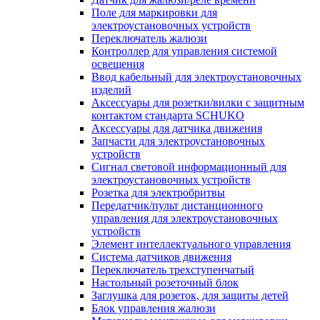
Поле для маркировки для
электроустановочных устройств
Переключатель жалюзи
Контроллер для управления системой
освещения
Ввод кабельный для электроустановочных
изделий
Аксессуары для розетки/вилки с защитным
контактом стандарта SCHUKO
Аксессуары для датчика движения
Запчасти для электроустановочных
устройств
Сигнал световой информационный для
электроустановочных устройств
Розетка для электробритвы
Передатчик/пульт дистанционного
управления для электроустановочных
устройств
Элемент интеллектуального управления
Система датчиков движения
Переключатель трехступенчатый
Настольный розеточный блок
Заглушка для розеток, для защиты детей
Блок управления жалюзи