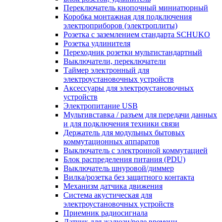
Переключатель кнопочный миниатюрный
Коробка монтажная для подключения
электроприборов (электроплиты)
Розетка с заземлением стандарта SCHUKO
Розетка удлинителя
Переходник розетки мультистандартный
Выключатели, переключатели
Таймер электронный для
электроустановочных устройств
Аксессуары для электроустановочных
устройств
Электропитание USB
Мультивставка / разъем для передачи данных
и для подключения техники связи
Держатель для модульных бытовых
коммутационных аппаратов
Выключатель с электронной коммутацией
Блок распределения питания (PDU)
Выключатель шнуровой/диммер
Вилка/розетка без защитного контакта
Механизм датчика движения
Система акустическая для
электроустановочных устройств
Приемник радиосигнала
Датчик для жалюзи/реле времени