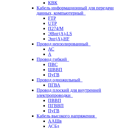
КВК
Кабель информационный для передачи
данных, компьютерный
FTP
UTP
П274/М
ЭВнг(А)-LS
Энг(А)-HF
Провод неизолированный
АС
А
Провод гибкий
ПВС
ШВВП
ПуГВ
Провод одножильный
ПГВА
Провод плоский для внутренней
электропроводки
ПВВП
ПГВВП
ПуГВ
Кабель высокого напряжения
ААШв
АСБл