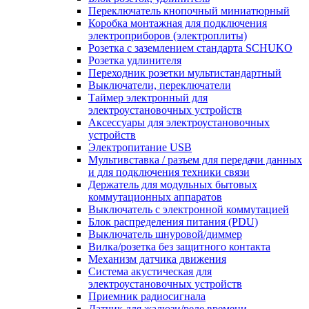
Переключатель кнопочный миниатюрный
Коробка монтажная для подключения
электроприборов (электроплиты)
Розетка с заземлением стандарта SCHUKO
Розетка удлинителя
Переходник розетки мультистандартный
Выключатели, переключатели
Таймер электронный для
электроустановочных устройств
Аксессуары для электроустановочных
устройств
Электропитание USB
Мультивставка / разъем для передачи данных
и для подключения техники связи
Держатель для модульных бытовых
коммутационных аппаратов
Выключатель с электронной коммутацией
Блок распределения питания (PDU)
Выключатель шнуровой/диммер
Вилка/розетка без защитного контакта
Механизм датчика движения
Система акустическая для
электроустановочных устройств
Приемник радиосигнала
Датчик для жалюзи/реле времени