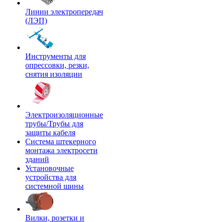
Линии электропередач
(ЛЭП)
Инструменты для
опрессовки, резки,
снятия изоляции
Электроизоляционные
трубы/Трубы для
защиты кабеля
Система штекерного
монтажа электросети
зданий
Установочные
устройства для
системной шины
Вилки, розетки и