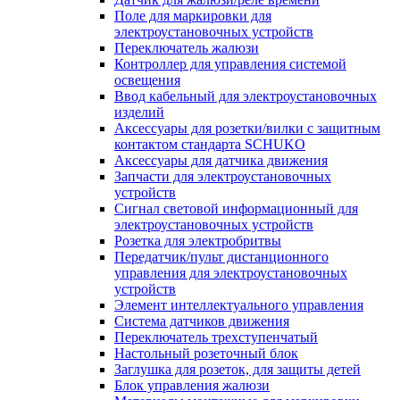
Поле для маркировки для
электроустановочных устройств
Переключатель жалюзи
Контроллер для управления системой
освещения
Ввод кабельный для электроустановочных
изделий
Аксессуары для розетки/вилки с защитным
контактом стандарта SCHUKO
Аксессуары для датчика движения
Запчасти для электроустановочных
устройств
Сигнал световой информационный для
электроустановочных устройств
Розетка для электробритвы
Передатчик/пульт дистанционного
управления для электроустановочных
устройств
Элемент интеллектуального управления
Система датчиков движения
Переключатель трехступенчатый
Настольный розеточный блок
Заглушка для розеток, для защиты детей
Блок управления жалюзи