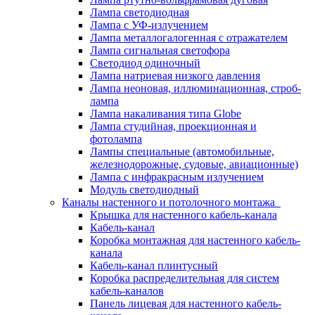
Лампа светодиодная
Лампа с УФ-излучением
Лампа металлогалогенная с отражателем
Лампа сигнальная светофора
Светодиод одиночный
Лампа натриевая низкого давления
Лампа неоновая, иллюминационная, строб-
лампа
Лампа накаливания типа Globe
Лампа студийная, проекционная и
фотолампа
Лампы специальные (автомобильные,
железнодорожные, судовые, авиационные)
Лампа с инфракрасным излучением
Модуль светодиодный
Каналы настенного и потолочного монтажа
Крышка для настенного кабель-канала
Кабель-канал
Коробка монтажная для настенного кабель-
канала
Кабель-канал плинтусный
Коробка распределительная для систем
кабель-каналов
Панель лицевая для настенного кабель-