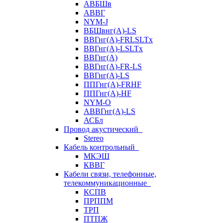
АВБШв
АВВГ
NYM-J
ВБШвнг(А)-LS
ВВГнг(A)-FRLSLTx
ВВГнг(A)-LSLTx
ВВГнг(А)
ВВГнг(А)-FR-LS
ВВГнг(А)-LS
ППГнг(А)-FRHF
ППГнг(А)-HF
NYM-O
АВВГнг(А)-LS
АСБл
Провод акустический
Stereo
Кабель контрольный
МКЭШ
КВВГ
Кабели связи, телефонные,
телекоммуникационные
КСПВ
ПРППМ
ТРП
ПТПЖ