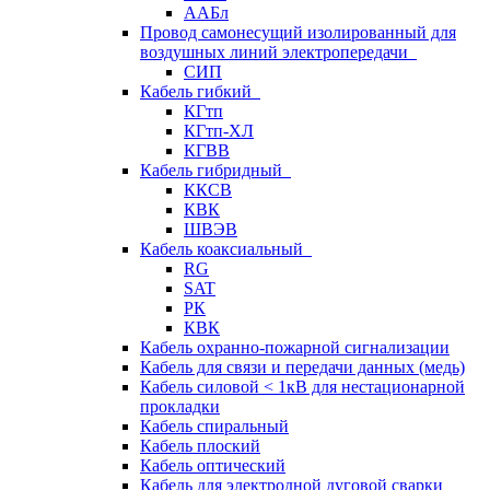
ААБл
Провод самонесущий изолированный для
воздушных линий электропередачи
СИП
Кабель гибкий
КГтп
КГтп-ХЛ
КГВВ
Кабель гибридный
ККСВ
КВК
ШВЭВ
Кабель коаксиальный
RG
SAT
РК
КВК
Кабель охранно-пожарной сигнализации
Кабель для связи и передачи данных (медь)
Кабель силовой < 1кВ для нестационарной
прокладки
Кабель спиральный
Кабель плоский
Кабель оптический
Кабель для электродной дуговой сварки