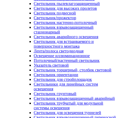
Светильник пылевлагозащищенный
Светильник для высоких пролетов
Светильник подвесной
Светильник/прожектор
Светильник настенно-потолочный
Светильник взрывозащищенный
стационарный
Светильник аварийного освещения
Светильник для встраиваемого и
поверхностного монтажа
Лента/полоса светодиодная
Освещение иллюминационное
Потолочный/настенный светильник
Указатель световой
Светильник торшерный, столбик световой
Светильник ориентации
Светильник для стройплощадок
Светильники для линейных систем
освещения
Светильник грунтовый
Светильник взрывозащищенный аварийный
Светильник трубчатый для модульной
системы освещения
Светильник для освещения туннелей
Светильник взрывозащищенный переносной