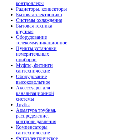
контроллеры
Радиаторы, конвекторы
Бытовая электроника
Системы охлаждения
Бытовая техника
крупная
Оборудование
телекоммуникационное
Пункты установки
измерительных
приборов
Муфты, фитинги
сантехнические
Оборудование
высоковольтное
Аксессуары для
канализационной
системы
Трубы
Арматура трубная,
распределение,
контроль давления
Компенсаторы
сантехнические
Фотоэлектрическое