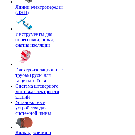
Линии электропередач
(ЛЭП)
Инструменты для
опрессовки, резки,
снятия изоляции
Электроизоляционные
трубы/Трубы для
защиты кабеля
Система штекерного
монтажа электросети
зданий
Установочные
устройства для
системной шины
Вилки, розетки и