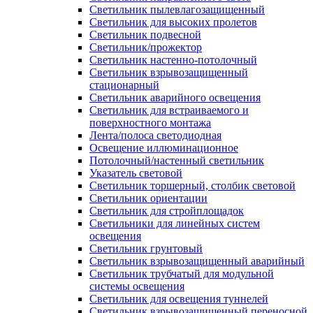
Светильник пылевлагозащищенный
Светильник для высоких пролетов
Светильник подвесной
Светильник/прожектор
Светильник настенно-потолочный
Светильник взрывозащищенный
стационарный
Светильник аварийного освещения
Светильник для встраиваемого и
поверхностного монтажа
Лента/полоса светодиодная
Освещение иллюминационное
Потолочный/настенный светильник
Указатель световой
Светильник торшерный, столбик световой
Светильник ориентации
Светильник для стройплощадок
Светильники для линейных систем
освещения
Светильник грунтовый
Светильник взрывозащищенный аварийный
Светильник трубчатый для модульной
системы освещения
Светильник для освещения туннелей
Светильник взрывозащищенный переносной