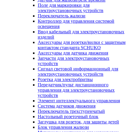
Поле для маркировки для
электроустановочных устройств
Переключатель жалюзи
Контроллер для управления системой
освещения
Ввод кабельный для электроустановочных
изделий
Аксессуары для розетки/вилки с защитным
контактом стандарта SCHUKO
Аксессуары для датчика движения
Запчасти для электроустановочных
устройств
Сигнал световой информационный для
электроустановочных устройств
Розетка для электробритвы
Передатчик/пульт дистанционного
управления для электроустановочных
устройств
Элемент интеллектуального управления
Система датчиков движения
Переключатель трехступенчатый
Настольный розеточный блок
Заглушка для розеток, для защиты детей
Блок управления жалюзи