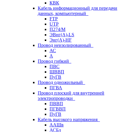
КВК
Кабель информационный для передачи
данных, компьютерный
FTP
UTP
П274/М
ЭВнг(А)-LS
Энг(А)-HF
Провод неизолированный
АС
А
Провод гибкий
ПВС
ШВВП
ПуГВ
Провод одножильный
ПГВА
Провод плоский для внутренней
электропроводки
ПВВП
ПГВВП
ПуГВ
Кабель высокого напряжения
ААШв
АСБл