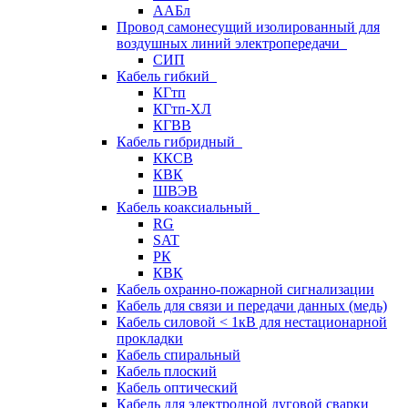
ААБл
Провод самонесущий изолированный для
воздушных линий электропередачи
СИП
Кабель гибкий
КГтп
КГтп-ХЛ
КГВВ
Кабель гибридный
ККСВ
КВК
ШВЭВ
Кабель коаксиальный
RG
SAT
РК
КВК
Кабель охранно-пожарной сигнализации
Кабель для связи и передачи данных (медь)
Кабель силовой < 1кВ для нестационарной
прокладки
Кабель спиральный
Кабель плоский
Кабель оптический
Кабель для электродной дуговой сварки