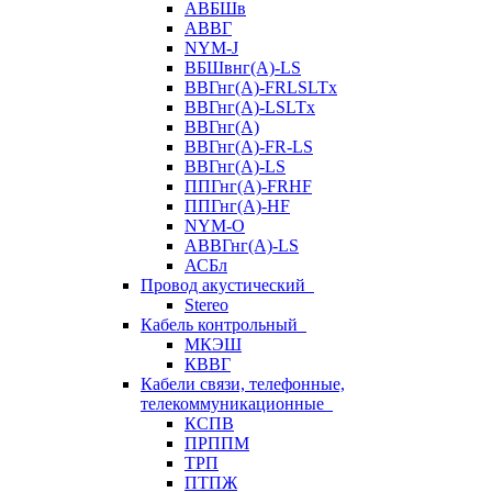
АВБШв
АВВГ
NYM-J
ВБШвнг(А)-LS
ВВГнг(A)-FRLSLTx
ВВГнг(A)-LSLTx
ВВГнг(А)
ВВГнг(А)-FR-LS
ВВГнг(А)-LS
ППГнг(А)-FRHF
ППГнг(А)-HF
NYM-O
АВВГнг(А)-LS
АСБл
Провод акустический
Stereo
Кабель контрольный
МКЭШ
КВВГ
Кабели связи, телефонные,
телекоммуникационные
КСПВ
ПРППМ
ТРП
ПТПЖ