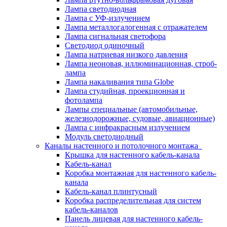
Лампа светодиодная
Лампа с УФ-излучением
Лампа металлогалогенная с отражателем
Лампа сигнальная светофора
Светодиод одиночный
Лампа натриевая низкого давления
Лампа неоновая, иллюминационная, строб-
лампа
Лампа накаливания типа Globe
Лампа студийная, проекционная и
фотолампа
Лампы специальные (автомобильные,
железнодорожные, судовые, авиационные)
Лампа с инфракрасным излучением
Модуль светодиодный
Каналы настенного и потолочного монтажа
Крышка для настенного кабель-канала
Кабель-канал
Коробка монтажная для настенного кабель-
канала
Кабель-канал плинтусный
Коробка распределительная для систем
кабель-каналов
Панель лицевая для настенного кабель-