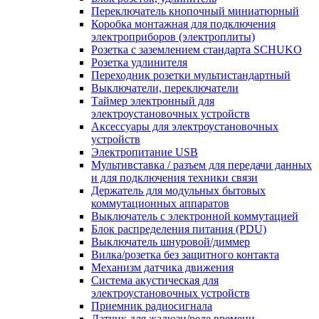
Переключатель кнопочный миниатюрный
Коробка монтажная для подключения
электроприборов (электроплиты)
Розетка с заземлением стандарта SCHUKO
Розетка удлинителя
Переходник розетки мультистандартный
Выключатели, переключатели
Таймер электронный для
электроустановочных устройств
Аксессуары для электроустановочных
устройств
Электропитание USB
Мультивставка / разъем для передачи данных
и для подключения техники связи
Держатель для модульных бытовых
коммутационных аппаратов
Выключатель с электронной коммутацией
Блок распределения питания (PDU)
Выключатель шнуровой/диммер
Вилка/розетка без защитного контакта
Механизм датчика движения
Система акустическая для
электроустановочных устройств
Приемник радиосигнала
Датчик для жалюзи/реле времени