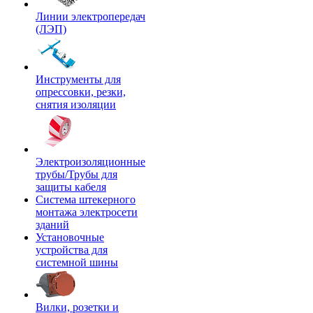
Линии электропередач
(ЛЭП)
Инструменты для
опрессовки, резки,
снятия изоляции
Электроизоляционные
трубы/Трубы для
защиты кабеля
Система штекерного
монтажа электросети
зданий
Установочные
устройства для
системной шины
Вилки, розетки и