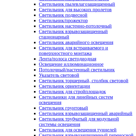
Светильник пылевлагозащищенный
Светильник для высоких пролетов
Светильник подвесной
Светильник/прожектор
Светильник настенно-потолочный
Светильник взрывозащищенный
стационарный
Светильник аварийного освещения
Светильник для встраиваемого и
поверхностного монтажа
Лента/полоса светодиодная
Освещение иллюминационное
Потолочный/настенный светильник
Указатель световой
Светильник торшерный, столбик световой
Светильник ориентации
Светильник для стройплощадок
Светильники для линейных систем
освещения
Светильник грунтовый
Светильник взрывозащищенный аварийный
Светильник трубчатый для модульной
системы освещения
Светильник для освещения туннелей
Светильник взрывозащищенный переносной