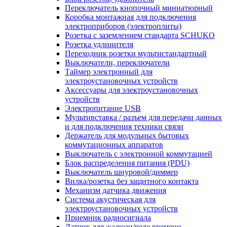
Переключатель кнопочный миниатюрный
Коробка монтажная для подключения
электроприборов (электроплиты)
Розетка с заземлением стандарта SCHUKO
Розетка удлинителя
Переходник розетки мультистандартный
Выключатели, переключатели
Таймер электронный для
электроустановочных устройств
Аксессуары для электроустановочных
устройств
Электропитание USB
Мультивставка / разъем для передачи данных
и для подключения техники связи
Держатель для модульных бытовых
коммутационных аппаратов
Выключатель с электронной коммутацией
Блок распределения питания (PDU)
Выключатель шнуровой/диммер
Вилка/розетка без защитного контакта
Механизм датчика движения
Система акустическая для
электроустановочных устройств
Приемник радиосигнала
Датчик для жалюзи/реле времени