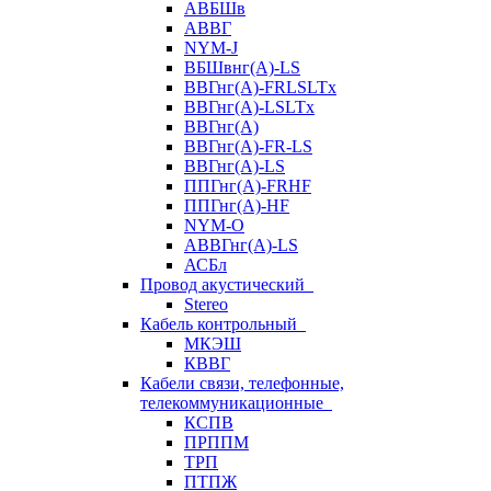
АВБШв
АВВГ
NYM-J
ВБШвнг(А)-LS
ВВГнг(A)-FRLSLTx
ВВГнг(A)-LSLTx
ВВГнг(А)
ВВГнг(А)-FR-LS
ВВГнг(А)-LS
ППГнг(А)-FRHF
ППГнг(А)-HF
NYM-O
АВВГнг(А)-LS
АСБл
Провод акустический
Stereo
Кабель контрольный
МКЭШ
КВВГ
Кабели связи, телефонные,
телекоммуникационные
КСПВ
ПРППМ
ТРП
ПТПЖ