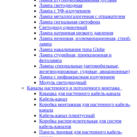
Лампа светодиодная
Лампа с УФ-излучением
Лампа металлогалогенная с отражателем
Лампа сигнальная светофора
Светодиод одиночный
Лампа натриевая низкого давления
Лампа неоновая, иллюминационная, строб-
лампа
Лампа накаливания типа Globe
Лампа студийная, проекционная и
фотолампа
Лампы специальные (автомобильные,
железнодорожные, судовые, авиационные)
Лампа с инфракрасным излучением
Модуль светодиодный
Каналы настенного и потолочного монтажа
Крышка для настенного кабель-канала
Кабель-канал
Коробка монтажная для настенного кабель-
канала
Кабель-канал плинтусный
Коробка распределительная для систем
кабель-каналов
Панель лицевая для настенного кабель-