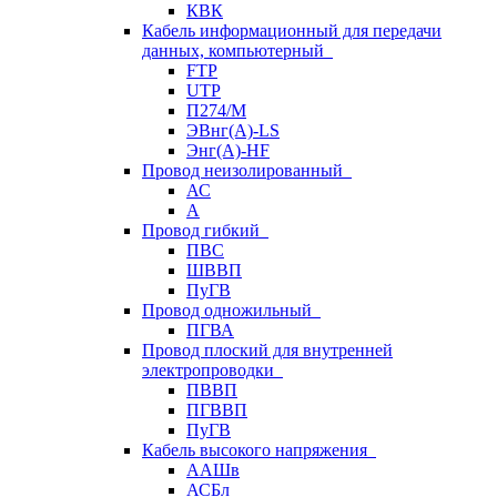
КВК
Кабель информационный для передачи
данных, компьютерный
FTP
UTP
П274/М
ЭВнг(А)-LS
Энг(А)-HF
Провод неизолированный
АС
А
Провод гибкий
ПВС
ШВВП
ПуГВ
Провод одножильный
ПГВА
Провод плоский для внутренней
электропроводки
ПВВП
ПГВВП
ПуГВ
Кабель высокого напряжения
ААШв
АСБл