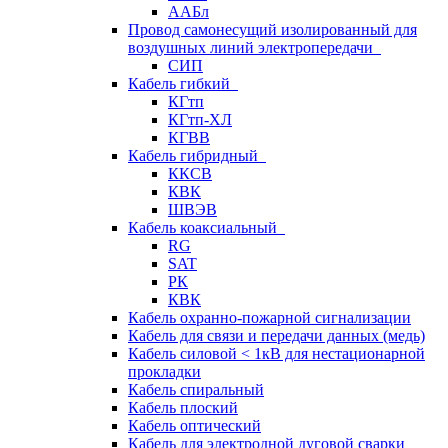
ААБл
Провод самонесущий изолированный для
воздушных линий электропередачи
СИП
Кабель гибкий
КГтп
КГтп-ХЛ
КГВВ
Кабель гибридный
ККСВ
КВК
ШВЭВ
Кабель коаксиальный
RG
SAT
РК
КВК
Кабель охранно-пожарной сигнализации
Кабель для связи и передачи данных (медь)
Кабель силовой < 1кВ для нестационарной
прокладки
Кабель спиральный
Кабель плоский
Кабель оптический
Кабель для электродной дуговой сварки