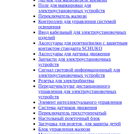
Поле для маркировки для
электроустановочных устройств
Переключатель жалюзи
Контроллер для управления системой
освещения
Ввод кабельный для электроустановочных
изделий
Аксессуары для розетки/вилки с защитным
контактом стандарта SCHUKO
Аксессуары для датчика движения
Запчасти для электроустановочных
устройств
Сигнал световой информационный для
электроустановочных устройств
Розетка для электробритвы
Передатчик/пульт дистанционного
управления для электроустановочных
устройств
Элемент интеллектуального управления
Система датчиков движения
Переключатель трехступенчатый
Настольный розеточный блок
Заглушка для розеток, для защиты детей
Блок управления жалюзи