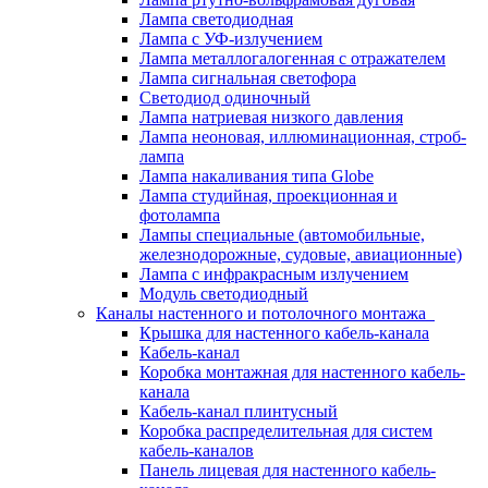
Лампа светодиодная
Лампа с УФ-излучением
Лампа металлогалогенная с отражателем
Лампа сигнальная светофора
Светодиод одиночный
Лампа натриевая низкого давления
Лампа неоновая, иллюминационная, строб-
лампа
Лампа накаливания типа Globe
Лампа студийная, проекционная и
фотолампа
Лампы специальные (автомобильные,
железнодорожные, судовые, авиационные)
Лампа с инфракрасным излучением
Модуль светодиодный
Каналы настенного и потолочного монтажа
Крышка для настенного кабель-канала
Кабель-канал
Коробка монтажная для настенного кабель-
канала
Кабель-канал плинтусный
Коробка распределительная для систем
кабель-каналов
Панель лицевая для настенного кабель-