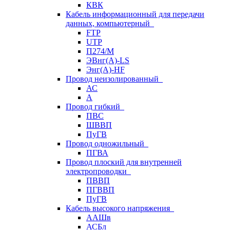
КВК
Кабель информационный для передачи
данных, компьютерный
FTP
UTP
П274/М
ЭВнг(А)-LS
Энг(А)-HF
Провод неизолированный
АС
А
Провод гибкий
ПВС
ШВВП
ПуГВ
Провод одножильный
ПГВА
Провод плоский для внутренней
электропроводки
ПВВП
ПГВВП
ПуГВ
Кабель высокого напряжения
ААШв
АСБл