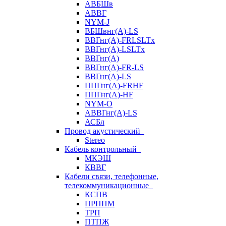
АВБШв
АВВГ
NYM-J
ВБШвнг(А)-LS
ВВГнг(A)-FRLSLTx
ВВГнг(A)-LSLTx
ВВГнг(А)
ВВГнг(А)-FR-LS
ВВГнг(А)-LS
ППГнг(А)-FRHF
ППГнг(А)-HF
NYM-O
АВВГнг(А)-LS
АСБл
Провод акустический
Stereo
Кабель контрольный
МКЭШ
КВВГ
Кабели связи, телефонные,
телекоммуникационные
КСПВ
ПРППМ
ТРП
ПТПЖ