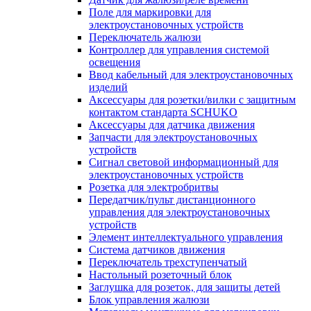
Поле для маркировки для
электроустановочных устройств
Переключатель жалюзи
Контроллер для управления системой
освещения
Ввод кабельный для электроустановочных
изделий
Аксессуары для розетки/вилки с защитным
контактом стандарта SCHUKO
Аксессуары для датчика движения
Запчасти для электроустановочных
устройств
Сигнал световой информационный для
электроустановочных устройств
Розетка для электробритвы
Передатчик/пульт дистанционного
управления для электроустановочных
устройств
Элемент интеллектуального управления
Система датчиков движения
Переключатель трехступенчатый
Настольный розеточный блок
Заглушка для розеток, для защиты детей
Блок управления жалюзи