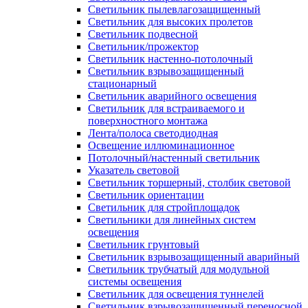
Светильник пылевлагозащищенный
Светильник для высоких пролетов
Светильник подвесной
Светильник/прожектор
Светильник настенно-потолочный
Светильник взрывозащищенный
стационарный
Светильник аварийного освещения
Светильник для встраиваемого и
поверхностного монтажа
Лента/полоса светодиодная
Освещение иллюминационное
Потолочный/настенный светильник
Указатель световой
Светильник торшерный, столбик световой
Светильник ориентации
Светильник для стройплощадок
Светильники для линейных систем
освещения
Светильник грунтовый
Светильник взрывозащищенный аварийный
Светильник трубчатый для модульной
системы освещения
Светильник для освещения туннелей
Светильник взрывозащищенный переносной