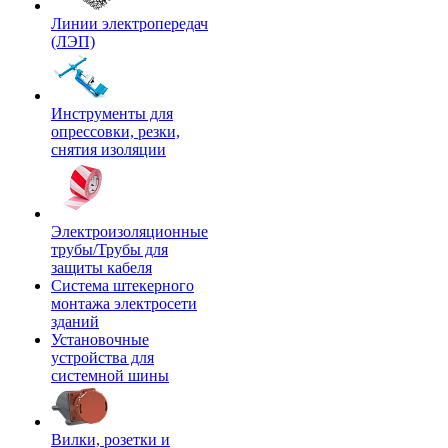
Линии электропередач
(ЛЭП)
Инструменты для
опрессовки, резки,
снятия изоляции
Электроизоляционные
трубы/Трубы для
защиты кабеля
Система штекерного
монтажа электросети
зданий
Установочные
устройства для
системной шины
Вилки, розетки и