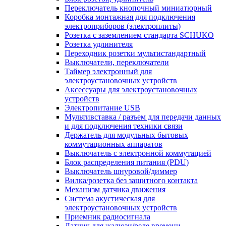
Переключатель кнопочный миниатюрный
Коробка монтажная для подключения
электроприборов (электроплиты)
Розетка с заземлением стандарта SCHUKO
Розетка удлинителя
Переходник розетки мультистандартный
Выключатели, переключатели
Таймер электронный для
электроустановочных устройств
Аксессуары для электроустановочных
устройств
Электропитание USB
Мультивставка / разъем для передачи данных
и для подключения техники связи
Держатель для модульных бытовых
коммутационных аппаратов
Выключатель с электронной коммутацией
Блок распределения питания (PDU)
Выключатель шнуровой/диммер
Вилка/розетка без защитного контакта
Механизм датчика движения
Система акустическая для
электроустановочных устройств
Приемник радиосигнала
Датчик для жалюзи/реле времени