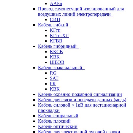
ААБл
Провод самонесущий изолированный для
воздушных линий электропередачи
СИП
Кабель гибкий
КГтп
КГтп-ХЛ
КГВВ
Кабель гибридный
ККСВ
КВК
ШВЭВ
Кабель коаксиальный
RG
SAT
РК
КВК
Кабель охранно-пожарной сигнализации
Кабель для связи и передачи данных (медь)
Кабель силовой < 1кВ для нестационарной
прокладки
Кабель спиральный
Кабель плоский
Кабель оптический
Кабель для электродной дуговой сварки