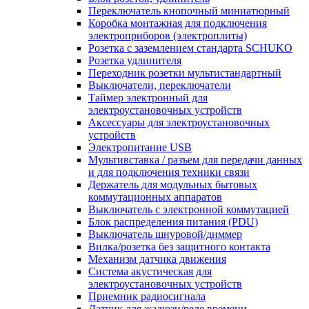
Переключатель кнопочный миниатюрный
Коробка монтажная для подключения
электроприборов (электроплиты)
Розетка с заземлением стандарта SCHUKO
Розетка удлинителя
Переходник розетки мультистандартный
Выключатели, переключатели
Таймер электронный для
электроустановочных устройств
Аксессуары для электроустановочных
устройств
Электропитание USB
Мультивставка / разъем для передачи данных
и для подключения техники связи
Держатель для модульных бытовых
коммутационных аппаратов
Выключатель с электронной коммутацией
Блок распределения питания (PDU)
Выключатель шнуровой/диммер
Вилка/розетка без защитного контакта
Механизм датчика движения
Система акустическая для
электроустановочных устройств
Приемник радиосигнала
Датчик для жалюзи/реле времени