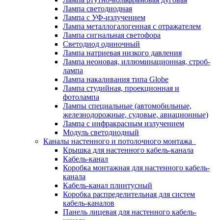
Лампа светодиодная
Лампа с УФ-излучением
Лампа металлогалогенная с отражателем
Лампа сигнальная светофора
Светодиод одиночный
Лампа натриевая низкого давления
Лампа неоновая, иллюминационная, строб-
лампа
Лампа накаливания типа Globe
Лампа студийная, проекционная и
фотолампа
Лампы специальные (автомобильные,
железнодорожные, судовые, авиационные)
Лампа с инфракрасным излучением
Модуль светодиодный
Каналы настенного и потолочного монтажа
Крышка для настенного кабель-канала
Кабель-канал
Коробка монтажная для настенного кабель-
канала
Кабель-канал плинтусный
Коробка распределительная для систем
кабель-каналов
Панель лицевая для настенного кабель-