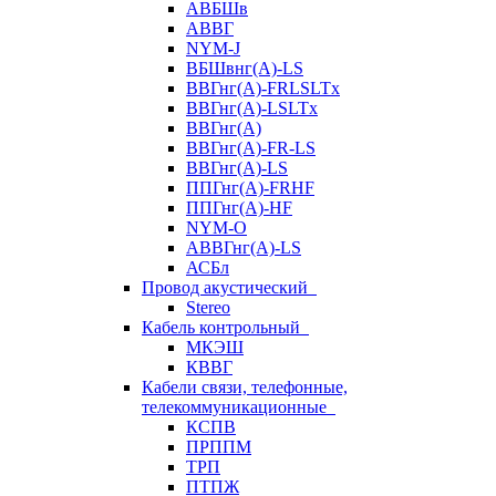
АВБШв
АВВГ
NYM-J
ВБШвнг(А)-LS
ВВГнг(A)-FRLSLTx
ВВГнг(A)-LSLTx
ВВГнг(А)
ВВГнг(А)-FR-LS
ВВГнг(А)-LS
ППГнг(А)-FRHF
ППГнг(А)-HF
NYM-O
АВВГнг(А)-LS
АСБл
Провод акустический
Stereo
Кабель контрольный
МКЭШ
КВВГ
Кабели связи, телефонные,
телекоммуникационные
КСПВ
ПРППМ
ТРП
ПТПЖ