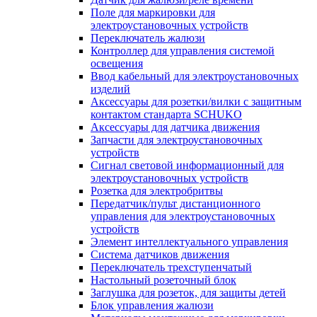
Поле для маркировки для
электроустановочных устройств
Переключатель жалюзи
Контроллер для управления системой
освещения
Ввод кабельный для электроустановочных
изделий
Аксессуары для розетки/вилки с защитным
контактом стандарта SCHUKO
Аксессуары для датчика движения
Запчасти для электроустановочных
устройств
Сигнал световой информационный для
электроустановочных устройств
Розетка для электробритвы
Передатчик/пульт дистанционного
управления для электроустановочных
устройств
Элемент интеллектуального управления
Система датчиков движения
Переключатель трехступенчатый
Настольный розеточный блок
Заглушка для розеток, для защиты детей
Блок управления жалюзи