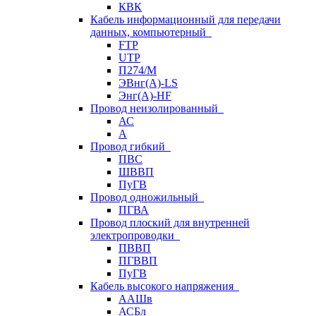
КВК
Кабель информационный для передачи
данных, компьютерный
FTP
UTP
П274/М
ЭВнг(А)-LS
Энг(А)-HF
Провод неизолированный
АС
А
Провод гибкий
ПВС
ШВВП
ПуГВ
Провод одножильный
ПГВА
Провод плоский для внутренней
электропроводки
ПВВП
ПГВВП
ПуГВ
Кабель высокого напряжения
ААШв
АСБл