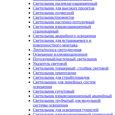
Светильник пылевлагозащищенный
Светильник для высоких пролетов
Светильник подвесной
Светильник/прожектор
Светильник настенно-потолочный
Светильник взрывозащищенный
стационарный
Светильник аварийного освещения
Светильник для встраиваемого и
поверхностного монтажа
Лента/полоса светодиодная
Освещение иллюминационное
Потолочный/настенный светильник
Указатель световой
Светильник торшерный, столбик световой
Светильник ориентации
Светильник для стройплощадок
Светильники для линейных систем
освещения
Светильник грунтовый
Светильник взрывозащищенный аварийный
Светильник трубчатый для модульной
системы освещения
Светильник для освещения туннелей
Светильник взрывозащищенный переносной