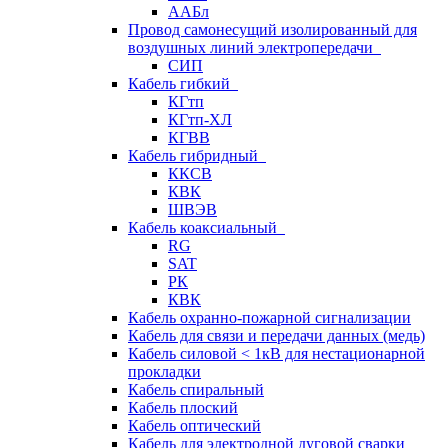
ААБл
Провод самонесущий изолированный для
воздушных линий электропередачи
СИП
Кабель гибкий
КГтп
КГтп-ХЛ
КГВВ
Кабель гибридный
ККСВ
КВК
ШВЭВ
Кабель коаксиальный
RG
SAT
РК
КВК
Кабель охранно-пожарной сигнализации
Кабель для связи и передачи данных (медь)
Кабель силовой < 1кВ для нестационарной
прокладки
Кабель спиральный
Кабель плоский
Кабель оптический
Кабель для электродной дуговой сварки