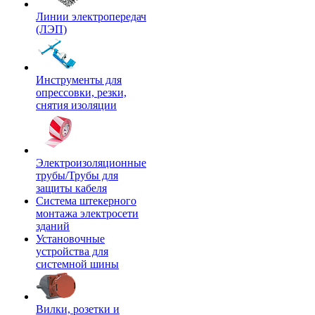
Линии электропередач
(ЛЭП)
Инструменты для
опрессовки, резки,
снятия изоляции
Электроизоляционные
трубы/Трубы для
защиты кабеля
Система штекерного
монтажа электросети
зданий
Установочные
устройства для
системной шины
Вилки, розетки и