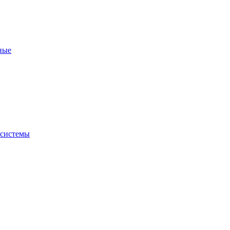
ные
 системы