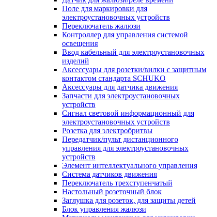
Поле для маркировки для
электроустановочных устройств
Переключатель жалюзи
Контроллер для управления системой
освещения
Ввод кабельный для электроустановочных
изделий
Аксессуары для розетки/вилки с защитным
контактом стандарта SCHUKO
Аксессуары для датчика движения
Запчасти для электроустановочных
устройств
Сигнал световой информационный для
электроустановочных устройств
Розетка для электробритвы
Передатчик/пульт дистанционного
управления для электроустановочных
устройств
Элемент интеллектуального управления
Система датчиков движения
Переключатель трехступенчатый
Настольный розеточный блок
Заглушка для розеток, для защиты детей
Блок управления жалюзи