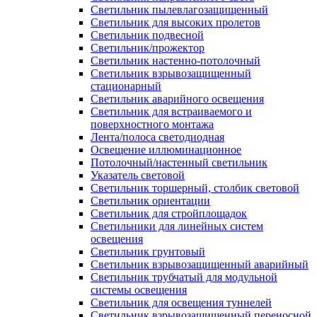
Светильник пылевлагозащищенный
Светильник для высоких пролетов
Светильник подвесной
Светильник/прожектор
Светильник настенно-потолочный
Светильник взрывозащищенный
стационарный
Светильник аварийного освещения
Светильник для встраиваемого и
поверхностного монтажа
Лента/полоса светодиодная
Освещение иллюминационное
Потолочный/настенный светильник
Указатель световой
Светильник торшерный, столбик световой
Светильник ориентации
Светильник для стройплощадок
Светильники для линейных систем
освещения
Светильник грунтовый
Светильник взрывозащищенный аварийный
Светильник трубчатый для модульной
системы освещения
Светильник для освещения туннелей
Светильник взрывозащищенный переносной