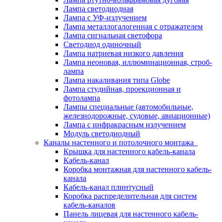
Лампа светодиодная
Лампа с УФ-излучением
Лампа металлогалогенная с отражателем
Лампа сигнальная светофора
Светодиод одиночный
Лампа натриевая низкого давления
Лампа неоновая, иллюминационная, строб-
лампа
Лампа накаливания типа Globe
Лампа студийная, проекционная и
фотолампа
Лампы специальные (автомобильные,
железнодорожные, судовые, авиационные)
Лампа с инфракрасным излучением
Модуль светодиодный
Каналы настенного и потолочного монтажа
Крышка для настенного кабель-канала
Кабель-канал
Коробка монтажная для настенного кабель-
канала
Кабель-канал плинтусный
Коробка распределительная для систем
кабель-каналов
Панель лицевая для настенного кабель-