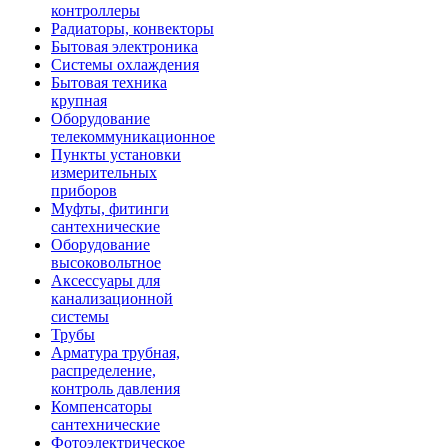
контроллеры
Радиаторы, конвекторы
Бытовая электроника
Системы охлаждения
Бытовая техника
крупная
Оборудование
телекоммуникационное
Пункты установки
измерительных
приборов
Муфты, фитинги
сантехнические
Оборудование
высоковольтное
Аксессуары для
канализационной
системы
Трубы
Арматура трубная,
распределение,
контроль давления
Компенсаторы
сантехнические
Фотоэлектрическое