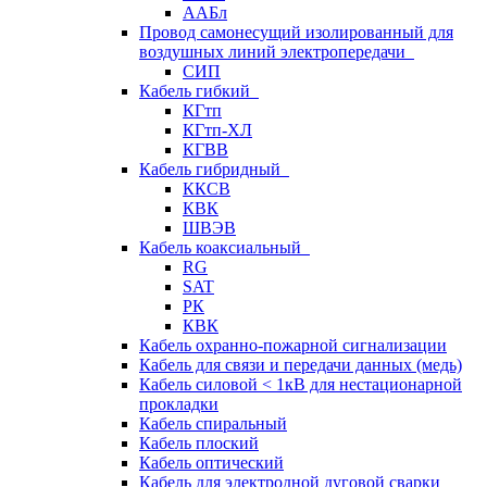
ААБл
Провод самонесущий изолированный для
воздушных линий электропередачи
СИП
Кабель гибкий
КГтп
КГтп-ХЛ
КГВВ
Кабель гибридный
ККСВ
КВК
ШВЭВ
Кабель коаксиальный
RG
SAT
РК
КВК
Кабель охранно-пожарной сигнализации
Кабель для связи и передачи данных (медь)
Кабель силовой < 1кВ для нестационарной
прокладки
Кабель спиральный
Кабель плоский
Кабель оптический
Кабель для электродной дуговой сварки