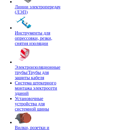
Линии электропередач
(ЛЭП)
Инструменты для
опрессовки, резки,
снятия изоляции
Электроизоляционные
трубы/Трубы для
защиты кабеля
Система штекерного
монтажа электросети
зданий
Установочные
устройства для
системной шины
Вилки, розетки и