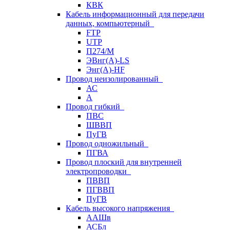
КВК
Кабель информационный для передачи
данных, компьютерный
FTP
UTP
П274/М
ЭВнг(А)-LS
Энг(А)-HF
Провод неизолированный
АС
А
Провод гибкий
ПВС
ШВВП
ПуГВ
Провод одножильный
ПГВА
Провод плоский для внутренней
электропроводки
ПВВП
ПГВВП
ПуГВ
Кабель высокого напряжения
ААШв
АСБл