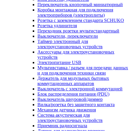
Переключатель кнопочный миниатюрный
Коробка монтажная для подключения
электроприборов (электроплиты)
Розетка с заземлением стандарта SCHUKO
Розетка удлинителя
Переходник розетки мультистандартный
Выключатели, переключатели
Таймер электронный для
электроустановочных устройств
Аксессуары для электроустановочных
устройств
Электропитание USB
Мультивставка / разъем для передачи данных
и для подключения техники связи
Держатель для модульных бытовых
коммутационных аппаратов
Выключатель с электронной коммутацией
Блок распределения питания (PDU)
Выключатель шнуровой/диммер
Вилка/розетка без защитного контакта
Механизм датчика движения
Система акустическая для
электроустановочных устройств
Приемник радиосигнала
Датчик для жалюзи/реле времени