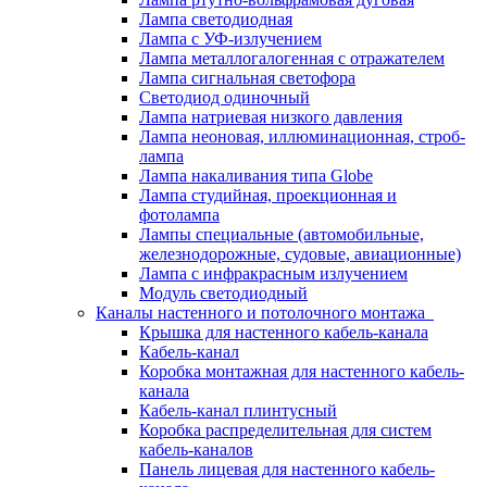
Лампа светодиодная
Лампа с УФ-излучением
Лампа металлогалогенная с отражателем
Лампа сигнальная светофора
Светодиод одиночный
Лампа натриевая низкого давления
Лампа неоновая, иллюминационная, строб-
лампа
Лампа накаливания типа Globe
Лампа студийная, проекционная и
фотолампа
Лампы специальные (автомобильные,
железнодорожные, судовые, авиационные)
Лампа с инфракрасным излучением
Модуль светодиодный
Каналы настенного и потолочного монтажа
Крышка для настенного кабель-канала
Кабель-канал
Коробка монтажная для настенного кабель-
канала
Кабель-канал плинтусный
Коробка распределительная для систем
кабель-каналов
Панель лицевая для настенного кабель-