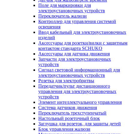
Поле для маркировки для
электроустановочных устройств
Переключатель жалюзи
Контроллер для управления системой
освещения
Ввод кабельный для электроустановочных
изделий
Аксессуары для розетки/вилки с защитным
контактом стандарта SCHUKO
Аксессуары для датчика движения
Запчасти для электроустановочных
устройств
Сигнал световой информационный для
электроустановочных устройств
Розетка для электробритвы
Передатчик/пульт дистанционного
управления для электроустановочных
устройств
Элемент интеллектуального управления
Система датчиков движения
Переключатель трехступенчатый
Настольный розеточный блок
Заглушка для розеток, для защиты детей
Блок управления жалюзи