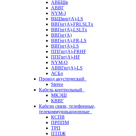
АВБШв
АВВГ
NYM-J
ВБШвнг(А)-LS
ВВГнг(A)-FRLSLTx
ВВГнг(A)-LSLTx
ВВГнг(А)
ВВГнг(А)-FR-LS
ВВГнг(А)-LS
ППГнг(А)-FRHF
ППГнг(А)-HF
NYM-O
АВВГнг(А)-LS
АСБл
Провод акустический
Stereo
Кабель контрольный
МКЭШ
КВВГ
Кабели связи, телефонные,
телекоммуникационные
КСПВ
ПРППМ
ТРП
ПТПЖ