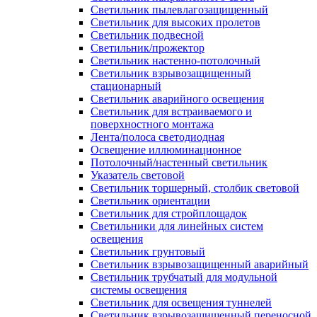
Светильник пылевлагозащищенный
Светильник для высоких пролетов
Светильник подвесной
Светильник/прожектор
Светильник настенно-потолочный
Светильник взрывозащищенный
стационарный
Светильник аварийного освещения
Светильник для встраиваемого и
поверхностного монтажа
Лента/полоса светодиодная
Освещение иллюминационное
Потолочный/настенный светильник
Указатель световой
Светильник торшерный, столбик световой
Светильник ориентации
Светильник для стройплощадок
Светильники для линейных систем
освещения
Светильник грунтовый
Светильник взрывозащищенный аварийный
Светильник трубчатый для модульной
системы освещения
Светильник для освещения туннелей
Светильник взрывозащищенный переносной