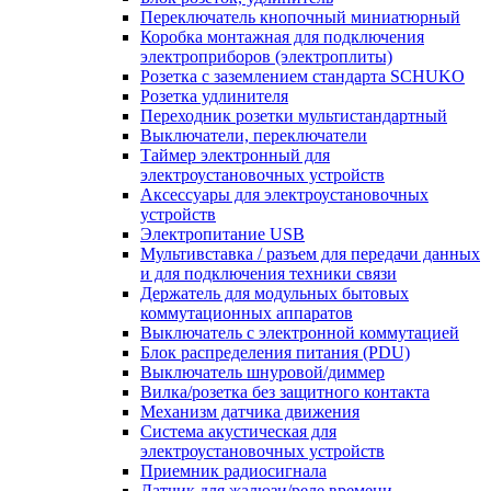
Переключатель кнопочный миниатюрный
Коробка монтажная для подключения
электроприборов (электроплиты)
Розетка с заземлением стандарта SCHUKO
Розетка удлинителя
Переходник розетки мультистандартный
Выключатели, переключатели
Таймер электронный для
электроустановочных устройств
Аксессуары для электроустановочных
устройств
Электропитание USB
Мультивставка / разъем для передачи данных
и для подключения техники связи
Держатель для модульных бытовых
коммутационных аппаратов
Выключатель с электронной коммутацией
Блок распределения питания (PDU)
Выключатель шнуровой/диммер
Вилка/розетка без защитного контакта
Механизм датчика движения
Система акустическая для
электроустановочных устройств
Приемник радиосигнала
Датчик для жалюзи/реле времени