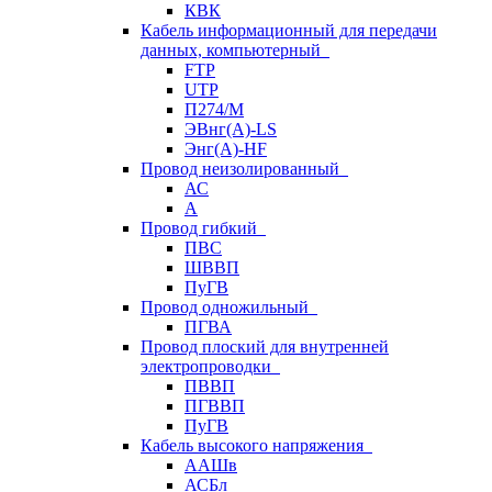
КВК
Кабель информационный для передачи
данных, компьютерный
FTP
UTP
П274/М
ЭВнг(А)-LS
Энг(А)-HF
Провод неизолированный
АС
А
Провод гибкий
ПВС
ШВВП
ПуГВ
Провод одножильный
ПГВА
Провод плоский для внутренней
электропроводки
ПВВП
ПГВВП
ПуГВ
Кабель высокого напряжения
ААШв
АСБл