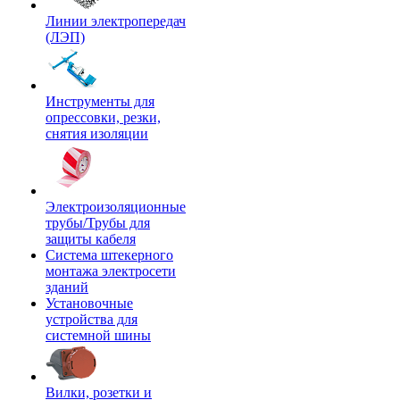
Линии электропередач
(ЛЭП)
Инструменты для
опрессовки, резки,
снятия изоляции
Электроизоляционные
трубы/Трубы для
защиты кабеля
Система штекерного
монтажа электросети
зданий
Установочные
устройства для
системной шины
Вилки, розетки и