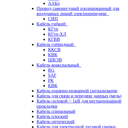
ААБл
Провод самонесущий изолированный для
воздушных линий электропередачи
СИП
Кабель гибкий
КГтп
КГтп-ХЛ
КГВВ
Кабель гибридный
ККСВ
КВК
ШВЭВ
Кабель коаксиальный
RG
SAT
РК
КВК
Кабель охранно-пожарной сигнализации
Кабель для связи и передачи данных (медь)
Кабель силовой < 1кВ для нестационарной
прокладки
Кабель спиральный
Кабель плоский
Кабель оптический
Кабель для электродной дуговой сварки