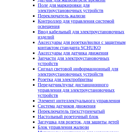
Поле для маркировки для
электроустановочных устройств
Переключатель жалюзи
Контроллер для управления системой
освещения
Ввод кабельный для электроустановочных
изделий
Аксессуары для розетки/вилки с защитным
контактом стандарта SCHUKO
Аксессуары для датчика движения
Запчасти для электроустановочных
устройств
Сигнал световой информационный для
электроустановочных устройств
Розетка для электробритвы
Передатчик/пульт дистанционного
управления для электроустановочных
устройств
Элемент интеллектуального управления
Система датчиков движения
Переключатель трехступенчатый
Настольный розеточный блок
Заглушка для розеток, для защиты детей
Блок управления жалюзи