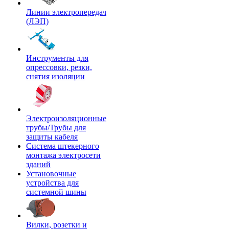
Линии электропередач
(ЛЭП)
Инструменты для
опрессовки, резки,
снятия изоляции
Электроизоляционные
трубы/Трубы для
защиты кабеля
Система штекерного
монтажа электросети
зданий
Установочные
устройства для
системной шины
Вилки, розетки и