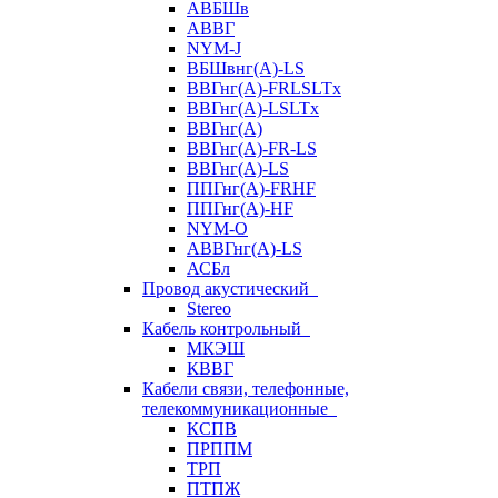
АВБШв
АВВГ
NYM-J
ВБШвнг(А)-LS
ВВГнг(A)-FRLSLTx
ВВГнг(A)-LSLTx
ВВГнг(А)
ВВГнг(А)-FR-LS
ВВГнг(А)-LS
ППГнг(А)-FRHF
ППГнг(А)-HF
NYM-O
АВВГнг(А)-LS
АСБл
Провод акустический
Stereo
Кабель контрольный
МКЭШ
КВВГ
Кабели связи, телефонные,
телекоммуникационные
КСПВ
ПРППМ
ТРП
ПТПЖ