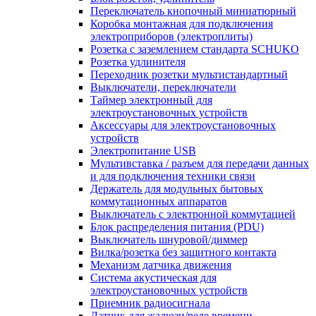
Переключатель кнопочный миниатюрный
Коробка монтажная для подключения
электроприборов (электроплиты)
Розетка с заземлением стандарта SCHUKO
Розетка удлинителя
Переходник розетки мультистандартный
Выключатели, переключатели
Таймер электронный для
электроустановочных устройств
Аксессуары для электроустановочных
устройств
Электропитание USB
Мультивставка / разъем для передачи данных
и для подключения техники связи
Держатель для модульных бытовых
коммутационных аппаратов
Выключатель с электронной коммутацией
Блок распределения питания (PDU)
Выключатель шнуровой/диммер
Вилка/розетка без защитного контакта
Механизм датчика движения
Система акустическая для
электроустановочных устройств
Приемник радиосигнала
Датчик для жалюзи/реле времени