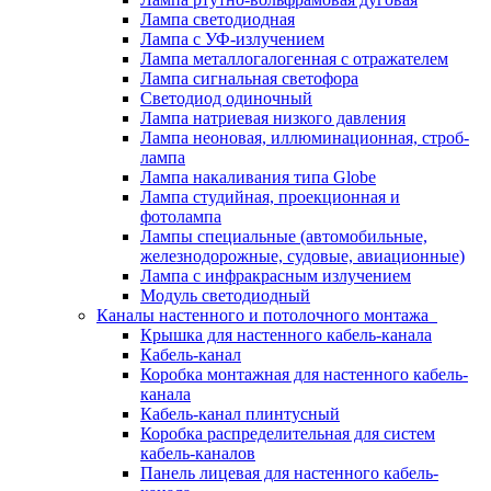
Лампа светодиодная
Лампа с УФ-излучением
Лампа металлогалогенная с отражателем
Лампа сигнальная светофора
Светодиод одиночный
Лампа натриевая низкого давления
Лампа неоновая, иллюминационная, строб-
лампа
Лампа накаливания типа Globe
Лампа студийная, проекционная и
фотолампа
Лампы специальные (автомобильные,
железнодорожные, судовые, авиационные)
Лампа с инфракрасным излучением
Модуль светодиодный
Каналы настенного и потолочного монтажа
Крышка для настенного кабель-канала
Кабель-канал
Коробка монтажная для настенного кабель-
канала
Кабель-канал плинтусный
Коробка распределительная для систем
кабель-каналов
Панель лицевая для настенного кабель-