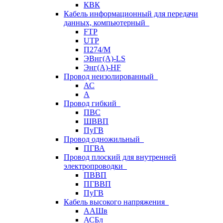
КВК
Кабель информационный для передачи
данных, компьютерный
FTP
UTP
П274/М
ЭВнг(А)-LS
Энг(А)-HF
Провод неизолированный
АС
А
Провод гибкий
ПВС
ШВВП
ПуГВ
Провод одножильный
ПГВА
Провод плоский для внутренней
электропроводки
ПВВП
ПГВВП
ПуГВ
Кабель высокого напряжения
ААШв
АСБл