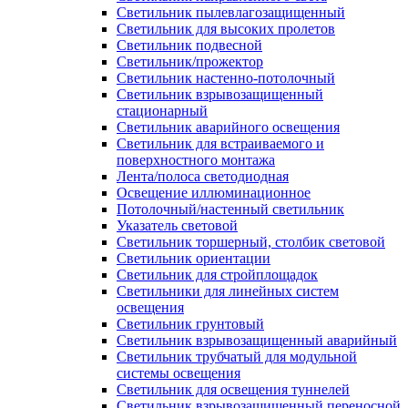
Светильник пылевлагозащищенный
Светильник для высоких пролетов
Светильник подвесной
Светильник/прожектор
Светильник настенно-потолочный
Светильник взрывозащищенный
стационарный
Светильник аварийного освещения
Светильник для встраиваемого и
поверхностного монтажа
Лента/полоса светодиодная
Освещение иллюминационное
Потолочный/настенный светильник
Указатель световой
Светильник торшерный, столбик световой
Светильник ориентации
Светильник для стройплощадок
Светильники для линейных систем
освещения
Светильник грунтовый
Светильник взрывозащищенный аварийный
Светильник трубчатый для модульной
системы освещения
Светильник для освещения туннелей
Светильник взрывозащищенный переносной