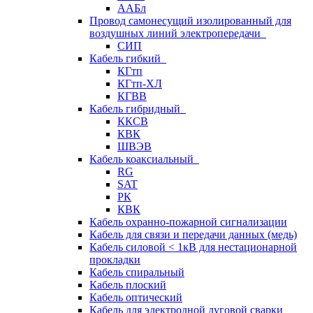
ААБл
Провод самонесущий изолированный для
воздушных линий электропередачи
СИП
Кабель гибкий
КГтп
КГтп-ХЛ
КГВВ
Кабель гибридный
ККСВ
КВК
ШВЭВ
Кабель коаксиальный
RG
SAT
РК
КВК
Кабель охранно-пожарной сигнализации
Кабель для связи и передачи данных (медь)
Кабель силовой < 1кВ для нестационарной
прокладки
Кабель спиральный
Кабель плоский
Кабель оптический
Кабель для электродной дуговой сварки