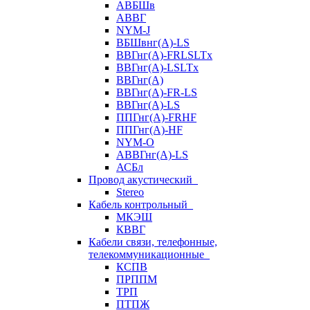
АВБШв
АВВГ
NYM-J
ВБШвнг(А)-LS
ВВГнг(A)-FRLSLTx
ВВГнг(A)-LSLTx
ВВГнг(А)
ВВГнг(А)-FR-LS
ВВГнг(А)-LS
ППГнг(А)-FRHF
ППГнг(А)-HF
NYM-O
АВВГнг(А)-LS
АСБл
Провод акустический
Stereo
Кабель контрольный
МКЭШ
КВВГ
Кабели связи, телефонные,
телекоммуникационные
КСПВ
ПРППМ
ТРП
ПТПЖ