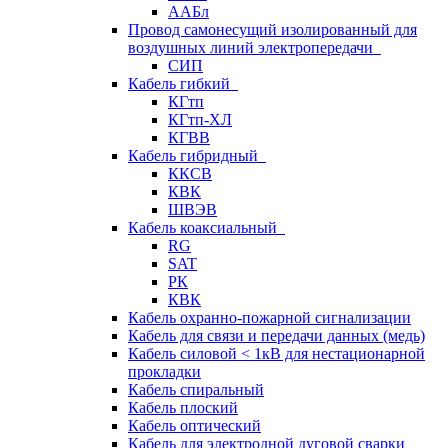
ААБл
Провод самонесущий изолированный для
воздушных линий электропередачи
СИП
Кабель гибкий
КГтп
КГтп-ХЛ
КГВВ
Кабель гибридный
ККСВ
КВК
ШВЭВ
Кабель коаксиальный
RG
SAT
РК
КВК
Кабель охранно-пожарной сигнализации
Кабель для связи и передачи данных (медь)
Кабель силовой < 1кВ для нестационарной
прокладки
Кабель спиральный
Кабель плоский
Кабель оптический
Кабель для электродной дуговой сварки