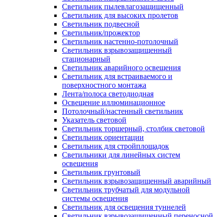
Светильник пылевлагозащищенный
Светильник для высоких пролетов
Светильник подвесной
Светильник/прожектор
Светильник настенно-потолочный
Светильник взрывозащищенный
стационарный
Светильник аварийного освещения
Светильник для встраиваемого и
поверхностного монтажа
Лента/полоса светодиодная
Освещение иллюминационное
Потолочный/настенный светильник
Указатель световой
Светильник торшерный, столбик световой
Светильник ориентации
Светильник для стройплощадок
Светильники для линейных систем
освещения
Светильник грунтовый
Светильник взрывозащищенный аварийный
Светильник трубчатый для модульной
системы освещения
Светильник для освещения туннелей
Светильник взрывозащищенный переносной