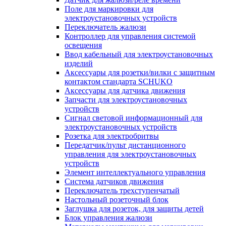
Поле для маркировки для
электроустановочных устройств
Переключатель жалюзи
Контроллер для управления системой
освещения
Ввод кабельный для электроустановочных
изделий
Аксессуары для розетки/вилки с защитным
контактом стандарта SCHUKO
Аксессуары для датчика движения
Запчасти для электроустановочных
устройств
Сигнал световой информационный для
электроустановочных устройств
Розетка для электробритвы
Передатчик/пульт дистанционного
управления для электроустановочных
устройств
Элемент интеллектуального управления
Система датчиков движения
Переключатель трехступенчатый
Настольный розеточный блок
Заглушка для розеток, для защиты детей
Блок управления жалюзи