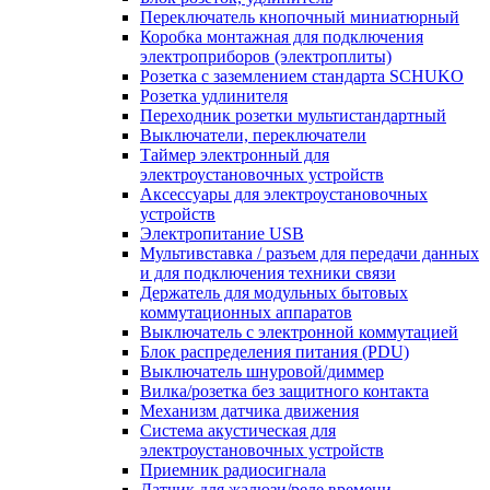
Переключатель кнопочный миниатюрный
Коробка монтажная для подключения
электроприборов (электроплиты)
Розетка с заземлением стандарта SCHUKO
Розетка удлинителя
Переходник розетки мультистандартный
Выключатели, переключатели
Таймер электронный для
электроустановочных устройств
Аксессуары для электроустановочных
устройств
Электропитание USB
Мультивставка / разъем для передачи данных
и для подключения техники связи
Держатель для модульных бытовых
коммутационных аппаратов
Выключатель с электронной коммутацией
Блок распределения питания (PDU)
Выключатель шнуровой/диммер
Вилка/розетка без защитного контакта
Механизм датчика движения
Система акустическая для
электроустановочных устройств
Приемник радиосигнала
Датчик для жалюзи/реле времени