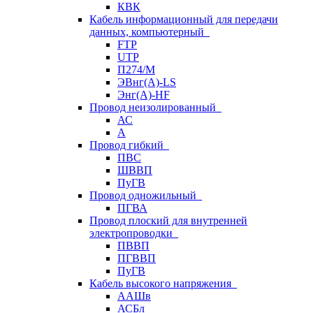
КВК
Кабель информационный для передачи
данных, компьютерный
FTP
UTP
П274/М
ЭВнг(А)-LS
Энг(А)-HF
Провод неизолированный
АС
А
Провод гибкий
ПВС
ШВВП
ПуГВ
Провод одножильный
ПГВА
Провод плоский для внутренней
электропроводки
ПВВП
ПГВВП
ПуГВ
Кабель высокого напряжения
ААШв
АСБл