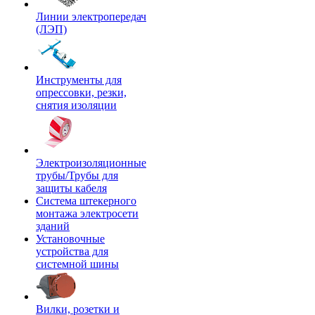
Линии электропередач
(ЛЭП)
Инструменты для
опрессовки, резки,
снятия изоляции
Электроизоляционные
трубы/Трубы для
защиты кабеля
Система штекерного
монтажа электросети
зданий
Установочные
устройства для
системной шины
Вилки, розетки и