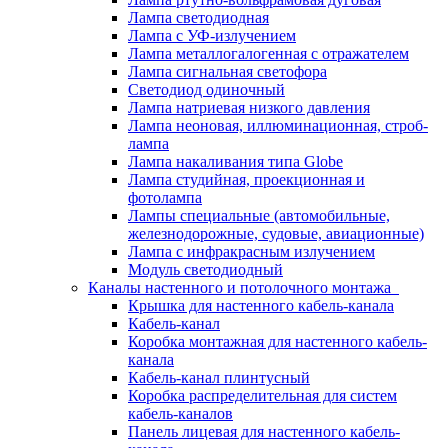
Лампа светодиодная
Лампа с УФ-излучением
Лампа металлогалогенная с отражателем
Лампа сигнальная светофора
Светодиод одиночный
Лампа натриевая низкого давления
Лампа неоновая, иллюминационная, строб-
лампа
Лампа накаливания типа Globe
Лампа студийная, проекционная и
фотолампа
Лампы специальные (автомобильные,
железнодорожные, судовые, авиационные)
Лампа с инфракрасным излучением
Модуль светодиодный
Каналы настенного и потолочного монтажа
Крышка для настенного кабель-канала
Кабель-канал
Коробка монтажная для настенного кабель-
канала
Кабель-канал плинтусный
Коробка распределительная для систем
кабель-каналов
Панель лицевая для настенного кабель-