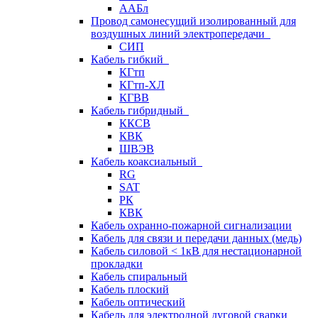
ААБл
Провод самонесущий изолированный для
воздушных линий электропередачи
СИП
Кабель гибкий
КГтп
КГтп-ХЛ
КГВВ
Кабель гибридный
ККСВ
КВК
ШВЭВ
Кабель коаксиальный
RG
SAT
РК
КВК
Кабель охранно-пожарной сигнализации
Кабель для связи и передачи данных (медь)
Кабель силовой < 1кВ для нестационарной
прокладки
Кабель спиральный
Кабель плоский
Кабель оптический
Кабель для электродной дуговой сварки