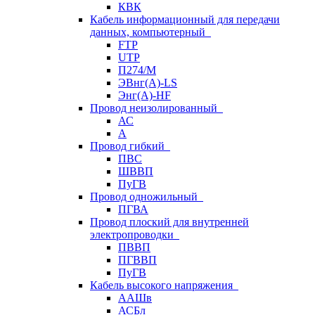
КВК
Кабель информационный для передачи
данных, компьютерный
FTP
UTP
П274/М
ЭВнг(А)-LS
Энг(А)-HF
Провод неизолированный
АС
А
Провод гибкий
ПВС
ШВВП
ПуГВ
Провод одножильный
ПГВА
Провод плоский для внутренней
электропроводки
ПВВП
ПГВВП
ПуГВ
Кабель высокого напряжения
ААШв
АСБл