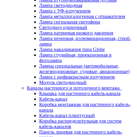
Лампа светодиодная
Лампа с УФ-излучением
Лампа металлогалогенная с отражателем
Лампа сигнальная светофора
Светодиод одиночный
Лампа натриевая низкого давления
Лампа неоновая, иллюминационная, строб-
лампа
Лампа накаливания типа Globe
Лампа студийная, проекционная и
фотолампа
Лампы специальные (автомобильные,
железнодорожные, судовые, авиационные)
Лампа с инфракрасным излучением
Модуль светодиодный
Каналы настенного и потолочного монтажа
Крышка для настенного кабель-канала
Кабель-канал
Коробка монтажная для настенного кабель-
канала
Кабель-канал плинтусный
Коробка распределительная для систем
кабель-каналов
Панель лицевая для настенного кабель-