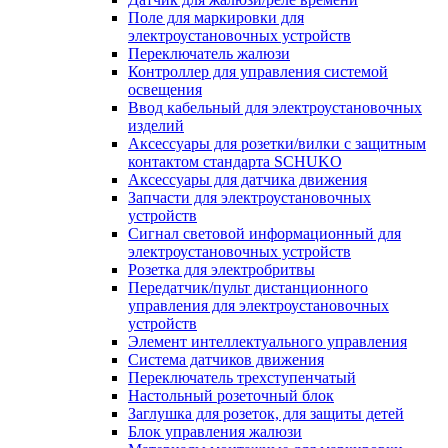
Поле для маркировки для
электроустановочных устройств
Переключатель жалюзи
Контроллер для управления системой
освещения
Ввод кабельный для электроустановочных
изделий
Аксессуары для розетки/вилки с защитным
контактом стандарта SCHUKO
Аксессуары для датчика движения
Запчасти для электроустановочных
устройств
Сигнал световой информационный для
электроустановочных устройств
Розетка для электробритвы
Передатчик/пульт дистанционного
управления для электроустановочных
устройств
Элемент интеллектуального управления
Система датчиков движения
Переключатель трехступенчатый
Настольный розеточный блок
Заглушка для розеток, для защиты детей
Блок управления жалюзи