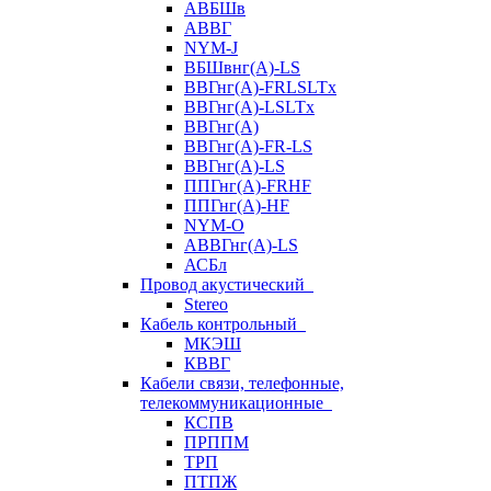
АВБШв
АВВГ
NYM-J
ВБШвнг(А)-LS
ВВГнг(A)-FRLSLTx
ВВГнг(A)-LSLTx
ВВГнг(А)
ВВГнг(А)-FR-LS
ВВГнг(А)-LS
ППГнг(А)-FRHF
ППГнг(А)-HF
NYM-O
АВВГнг(А)-LS
АСБл
Провод акустический
Stereo
Кабель контрольный
МКЭШ
КВВГ
Кабели связи, телефонные,
телекоммуникационные
КСПВ
ПРППМ
ТРП
ПТПЖ