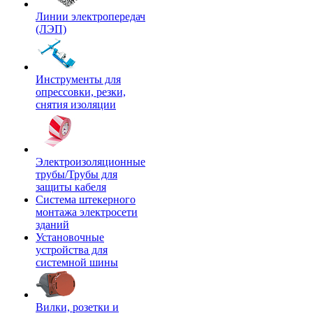
Линии электропередач
(ЛЭП)
Инструменты для
опрессовки, резки,
снятия изоляции
Электроизоляционные
трубы/Трубы для
защиты кабеля
Система штекерного
монтажа электросети
зданий
Установочные
устройства для
системной шины
Вилки, розетки и