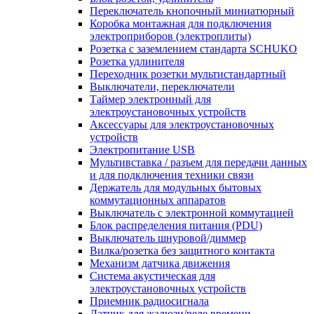
Переключатель кнопочный миниатюрный
Коробка монтажная для подключения
электроприборов (электроплиты)
Розетка с заземлением стандарта SCHUKO
Розетка удлинителя
Переходник розетки мультистандартный
Выключатели, переключатели
Таймер электронный для
электроустановочных устройств
Аксессуары для электроустановочных
устройств
Электропитание USB
Мультивставка / разъем для передачи данных
и для подключения техники связи
Держатель для модульных бытовых
коммутационных аппаратов
Выключатель с электронной коммутацией
Блок распределения питания (PDU)
Выключатель шнуровой/диммер
Вилка/розетка без защитного контакта
Механизм датчика движения
Система акустическая для
электроустановочных устройств
Приемник радиосигнала
Датчик для жалюзи/реле времени