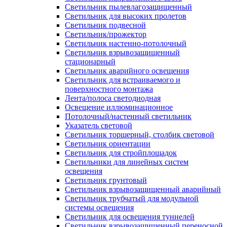
Светильник пылевлагозащищенный
Светильник для высоких пролетов
Светильник подвесной
Светильник/прожектор
Светильник настенно-потолочный
Светильник взрывозащищенный
стационарный
Светильник аварийного освещения
Светильник для встраиваемого и
поверхностного монтажа
Лента/полоса светодиодная
Освещение иллюминационное
Потолочный/настенный светильник
Указатель световой
Светильник торшерный, столбик световой
Светильник ориентации
Светильник для стройплощадок
Светильники для линейных систем
освещения
Светильник грунтовый
Светильник взрывозащищенный аварийный
Светильник трубчатый для модульной
системы освещения
Светильник для освещения туннелей
Светильник взрывозащищенный переносной