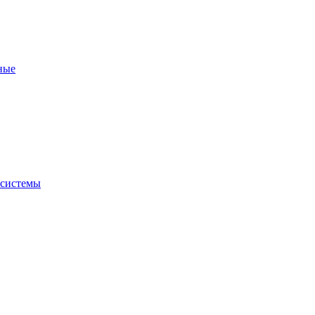
ные
 системы