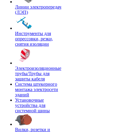
Линии электропередач
(ЛЭП)
Инструменты для
опрессовки, резки,
снятия изоляции
Электроизоляционные
трубы/Трубы для
защиты кабеля
Система штекерного
монтажа электросети
зданий
Установочные
устройства для
системной шины
Вилки, розетки и