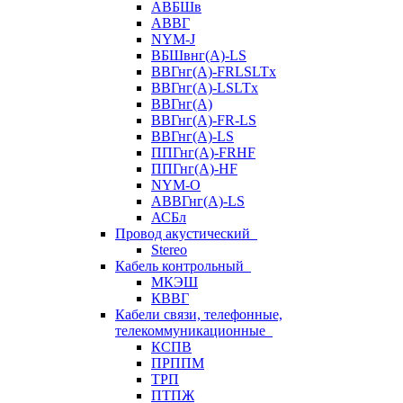
АВБШв
АВВГ
NYM-J
ВБШвнг(А)-LS
ВВГнг(A)-FRLSLTx
ВВГнг(A)-LSLTx
ВВГнг(А)
ВВГнг(А)-FR-LS
ВВГнг(А)-LS
ППГнг(А)-FRHF
ППГнг(А)-HF
NYM-O
АВВГнг(А)-LS
АСБл
Провод акустический
Stereo
Кабель контрольный
МКЭШ
КВВГ
Кабели связи, телефонные,
телекоммуникационные
КСПВ
ПРППМ
ТРП
ПТПЖ