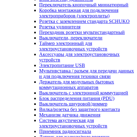
Переключатель кнопочный миниатюрный
Коробка монтажная для подключения
электроприборов (электроплиты)
Розетка с заземлением стандарта SCHUKO
Розетка удлинителя
Переходник розетки мультистандартный
Выключатели, переключатели
Таймер электронный для
электроустановочных устройств
Аксессуары для электроустановочных
устройств
Электропитание USB
Мультивставка / разъем для передачи данных
и для подключения техники связи
Держатель для модульных бытовых
коммутационных аппаратов
Выключатель с электронной коммутацией
Блок распределения питания (PDU)
Выключатель шнуровой/диммер
Вилка/розетка без защитного контакта
Механизм датчика движения
Система акустическая для
электроустановочных устройств
Приемник радиосигнала
Датчик для жалюзи/реле времени