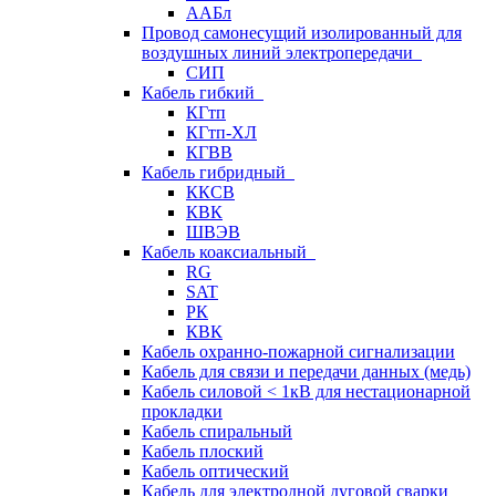
ААБл
Провод самонесущий изолированный для
воздушных линий электропередачи
СИП
Кабель гибкий
КГтп
КГтп-ХЛ
КГВВ
Кабель гибридный
ККСВ
КВК
ШВЭВ
Кабель коаксиальный
RG
SAT
РК
КВК
Кабель охранно-пожарной сигнализации
Кабель для связи и передачи данных (медь)
Кабель силовой < 1кВ для нестационарной
прокладки
Кабель спиральный
Кабель плоский
Кабель оптический
Кабель для электродной дуговой сварки