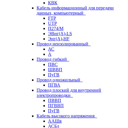
КВК
Кабель информационный для передачи
данных, компьютерный
FTP
UTP
П274/М
ЭВнг(А)-LS
Энг(А)-HF
Провод неизолированный
АС
А
Провод гибкий
ПВС
ШВВП
ПуГВ
Провод одножильный
ПГВА
Провод плоский для внутренней
электропроводки
ПВВП
ПГВВП
ПуГВ
Кабель высокого напряжения
ААШв
АСБл