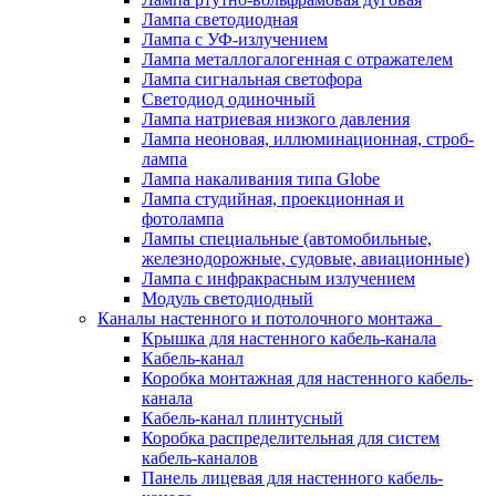
Лампа светодиодная
Лампа с УФ-излучением
Лампа металлогалогенная с отражателем
Лампа сигнальная светофора
Светодиод одиночный
Лампа натриевая низкого давления
Лампа неоновая, иллюминационная, строб-
лампа
Лампа накаливания типа Globe
Лампа студийная, проекционная и
фотолампа
Лампы специальные (автомобильные,
железнодорожные, судовые, авиационные)
Лампа с инфракрасным излучением
Модуль светодиодный
Каналы настенного и потолочного монтажа
Крышка для настенного кабель-канала
Кабель-канал
Коробка монтажная для настенного кабель-
канала
Кабель-канал плинтусный
Коробка распределительная для систем
кабель-каналов
Панель лицевая для настенного кабель-