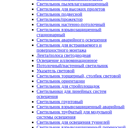
Светильник пылевлагозащищенный
Светильник для высоких пролетов
Светильник подвесной
Светильник/прожектор
Светильник настенно-потолочный
Светильник взрывозащищенный
стационарный
Светильник аварийного освещения
Светильник для встраиваемого и
поверхностного монтажа
Лента/полоса светодиодная
Освещение иллюминационное
Потолочный/настенный светильник
Указатель световой
Светильник торшерный, столбик световой
Светильник ориентации
Светильник для стройплощадок
Светильники для линейных систем
освещения
Светильник грунтовый
Светильник взрывозащищенный аварийный
Светильник трубчатый для модульной
системы освещения
Светильник для освещения туннелей
Светильник взрывозащищенный переносной