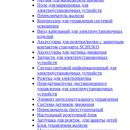
Поле для маркировки для
электроустановочных устройств
Переключатель жалюзи
Контроллер для управления системой
освещения
Ввод кабельный для электроустановочных
изделий
Аксессуары для розетки/вилки с защитным
контактом стандарта SCHUKO
Аксессуары для датчика движения
Запчасти для электроустановочных
устройств
Сигнал световой информационный для
электроустановочных устройств
Розетка для электробритвы
Передатчик/пульт дистанционного
управления для электроустановочных
устройств
Элемент интеллектуального управления
Система датчиков движения
Переключатель трехступенчатый
Настольный розеточный блок
Заглушка для розеток, для защиты детей
Блок управления жалюзи