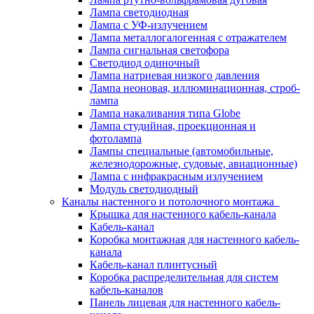
Лампа светодиодная
Лампа с УФ-излучением
Лампа металлогалогенная с отражателем
Лампа сигнальная светофора
Светодиод одиночный
Лампа натриевая низкого давления
Лампа неоновая, иллюминационная, строб-
лампа
Лампа накаливания типа Globe
Лампа студийная, проекционная и
фотолампа
Лампы специальные (автомобильные,
железнодорожные, судовые, авиационные)
Лампа с инфракрасным излучением
Модуль светодиодный
Каналы настенного и потолочного монтажа
Крышка для настенного кабель-канала
Кабель-канал
Коробка монтажная для настенного кабель-
канала
Кабель-канал плинтусный
Коробка распределительная для систем
кабель-каналов
Панель лицевая для настенного кабель-