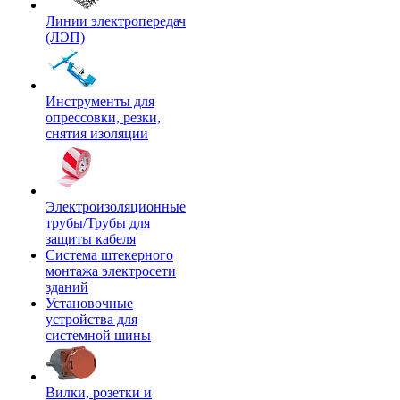
Линии электропередач
(ЛЭП)
Инструменты для
опрессовки, резки,
снятия изоляции
Электроизоляционные
трубы/Трубы для
защиты кабеля
Система штекерного
монтажа электросети
зданий
Установочные
устройства для
системной шины
Вилки, розетки и