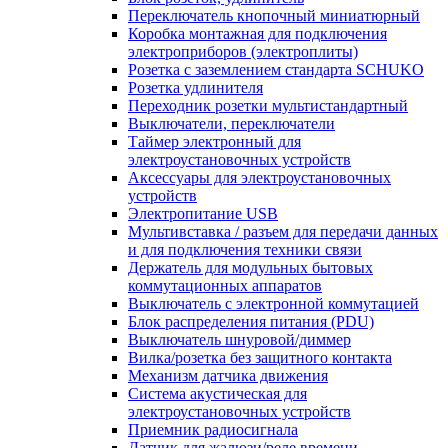
Переключатель кнопочный миниатюрный
Коробка монтажная для подключения
электроприборов (электроплиты)
Розетка с заземлением стандарта SCHUKO
Розетка удлинителя
Переходник розетки мультистандартный
Выключатели, переключатели
Таймер электронный для
электроустановочных устройств
Аксессуары для электроустановочных
устройств
Электропитание USB
Мультивставка / разъем для передачи данных
и для подключения техники связи
Держатель для модульных бытовых
коммутационных аппаратов
Выключатель с электронной коммутацией
Блок распределения питания (PDU)
Выключатель шнуровой/диммер
Вилка/розетка без защитного контакта
Механизм датчика движения
Система акустическая для
электроустановочных устройств
Приемник радиосигнала
Датчик для жалюзи/реле времени