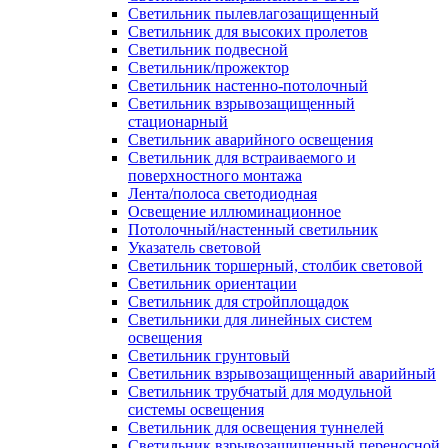
Светильник пылевлагозащищенный
Светильник для высоких пролетов
Светильник подвесной
Светильник/прожектор
Светильник настенно-потолочный
Светильник взрывозащищенный
стационарный
Светильник аварийного освещения
Светильник для встраиваемого и
поверхностного монтажа
Лента/полоса светодиодная
Освещение иллюминационное
Потолочный/настенный светильник
Указатель световой
Светильник торшерный, столбик световой
Светильник ориентации
Светильник для стройплощадок
Светильники для линейных систем
освещения
Светильник грунтовый
Светильник взрывозащищенный аварийный
Светильник трубчатый для модульной
системы освещения
Светильник для освещения туннелей
Светильник взрывозащищенный переносной