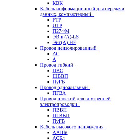
КВК
Кабель информационный для передачи
данных, компьютерный
FTP
UTP
П274/М
ЭВнг(А)-LS
Энг(А)-HF
Провод неизолированный
АС
А
Провод гибкий
ПВС
ШВВП
ПуГВ
Провод одножильный
ПГВА
Провод плоский для внутренней
электропроводки
ПВВП
ПГВВП
ПуГВ
Кабель высокого напряжения
ААШв
АСБл