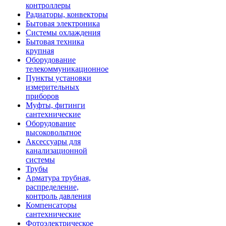
контроллеры
Радиаторы, конвекторы
Бытовая электроника
Системы охлаждения
Бытовая техника
крупная
Оборудование
телекоммуникационное
Пункты установки
измерительных
приборов
Муфты, фитинги
сантехнические
Оборудование
высоковольтное
Аксессуары для
канализационной
системы
Трубы
Арматура трубная,
распределение,
контроль давления
Компенсаторы
сантехнические
Фотоэлектрическое