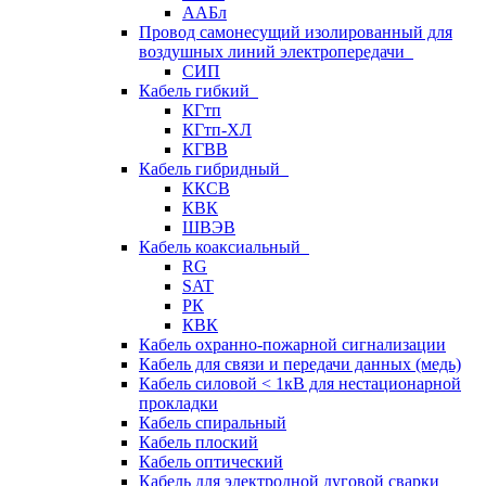
ААБл
Провод самонесущий изолированный для
воздушных линий электропередачи
СИП
Кабель гибкий
КГтп
КГтп-ХЛ
КГВВ
Кабель гибридный
ККСВ
КВК
ШВЭВ
Кабель коаксиальный
RG
SAT
РК
КВК
Кабель охранно-пожарной сигнализации
Кабель для связи и передачи данных (медь)
Кабель силовой < 1кВ для нестационарной
прокладки
Кабель спиральный
Кабель плоский
Кабель оптический
Кабель для электродной дуговой сварки