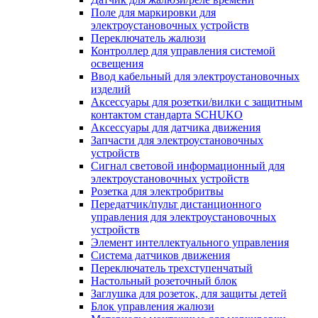
Поле для маркировки для
электроустановочных устройств
Переключатель жалюзи
Контроллер для управления системой
освещения
Ввод кабельный для электроустановочных
изделий
Аксессуары для розетки/вилки с защитным
контактом стандарта SCHUKO
Аксессуары для датчика движения
Запчасти для электроустановочных
устройств
Сигнал световой информационный для
электроустановочных устройств
Розетка для электробритвы
Передатчик/пульт дистанционного
управления для электроустановочных
устройств
Элемент интеллектуального управления
Система датчиков движения
Переключатель трехступенчатый
Настольный розеточный блок
Заглушка для розеток, для защиты детей
Блок управления жалюзи