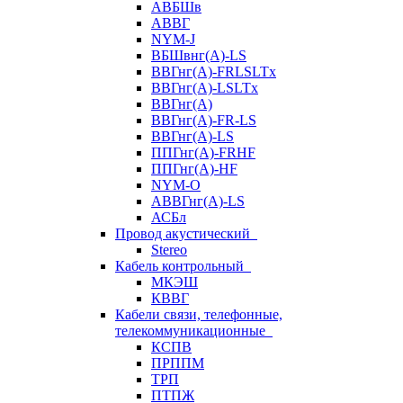
АВБШв
АВВГ
NYM-J
ВБШвнг(А)-LS
ВВГнг(A)-FRLSLTx
ВВГнг(A)-LSLTx
ВВГнг(А)
ВВГнг(А)-FR-LS
ВВГнг(А)-LS
ППГнг(А)-FRHF
ППГнг(А)-HF
NYM-O
АВВГнг(А)-LS
АСБл
Провод акустический
Stereo
Кабель контрольный
МКЭШ
КВВГ
Кабели связи, телефонные,
телекоммуникационные
КСПВ
ПРППМ
ТРП
ПТПЖ