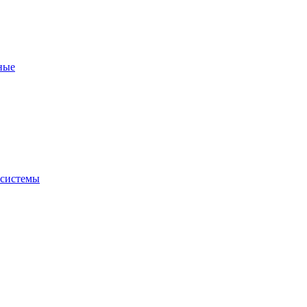
ные
 системы