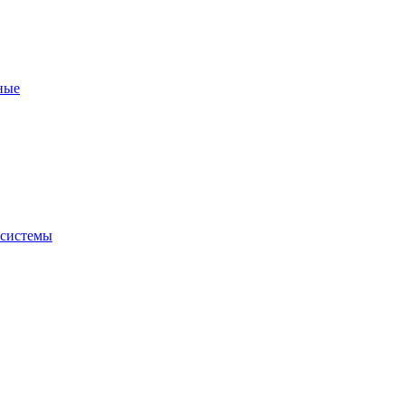
ные
 системы