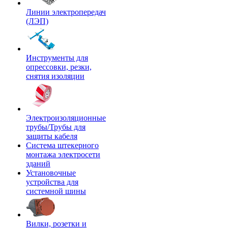
Линии электропередач
(ЛЭП)
Инструменты для
опрессовки, резки,
снятия изоляции
Электроизоляционные
трубы/Трубы для
защиты кабеля
Система штекерного
монтажа электросети
зданий
Установочные
устройства для
системной шины
Вилки, розетки и