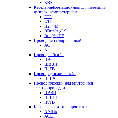
КВК
Кабель информационный для передачи
данных, компьютерный
FTP
UTP
П274/М
ЭВнг(А)-LS
Энг(А)-HF
Провод неизолированный
АС
А
Провод гибкий
ПВС
ШВВП
ПуГВ
Провод одножильный
ПГВА
Провод плоский для внутренней
электропроводки
ПВВП
ПГВВП
ПуГВ
Кабель высокого напряжения
ААШв
АСБл