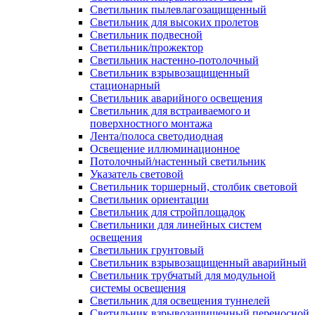
Светильник пылевлагозащищенный
Светильник для высоких пролетов
Светильник подвесной
Светильник/прожектор
Светильник настенно-потолочный
Светильник взрывозащищенный
стационарный
Светильник аварийного освещения
Светильник для встраиваемого и
поверхностного монтажа
Лента/полоса светодиодная
Освещение иллюминационное
Потолочный/настенный светильник
Указатель световой
Светильник торшерный, столбик световой
Светильник ориентации
Светильник для стройплощадок
Светильники для линейных систем
освещения
Светильник грунтовый
Светильник взрывозащищенный аварийный
Светильник трубчатый для модульной
системы освещения
Светильник для освещения туннелей
Светильник взрывозащищенный переносной