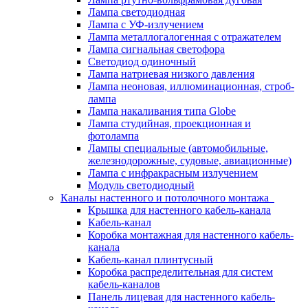
Лампа светодиодная
Лампа с УФ-излучением
Лампа металлогалогенная с отражателем
Лампа сигнальная светофора
Светодиод одиночный
Лампа натриевая низкого давления
Лампа неоновая, иллюминационная, строб-
лампа
Лампа накаливания типа Globe
Лампа студийная, проекционная и
фотолампа
Лампы специальные (автомобильные,
железнодорожные, судовые, авиационные)
Лампа с инфракрасным излучением
Модуль светодиодный
Каналы настенного и потолочного монтажа
Крышка для настенного кабель-канала
Кабель-канал
Коробка монтажная для настенного кабель-
канала
Кабель-канал плинтусный
Коробка распределительная для систем
кабель-каналов
Панель лицевая для настенного кабель-