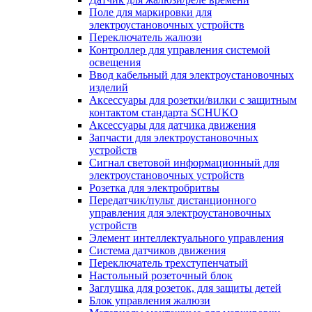
Поле для маркировки для
электроустановочных устройств
Переключатель жалюзи
Контроллер для управления системой
освещения
Ввод кабельный для электроустановочных
изделий
Аксессуары для розетки/вилки с защитным
контактом стандарта SCHUKO
Аксессуары для датчика движения
Запчасти для электроустановочных
устройств
Сигнал световой информационный для
электроустановочных устройств
Розетка для электробритвы
Передатчик/пульт дистанционного
управления для электроустановочных
устройств
Элемент интеллектуального управления
Система датчиков движения
Переключатель трехступенчатый
Настольный розеточный блок
Заглушка для розеток, для защиты детей
Блок управления жалюзи