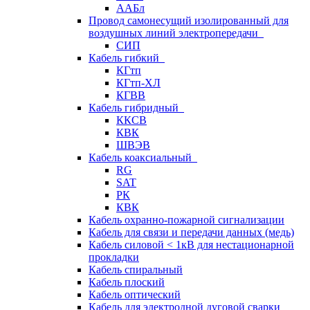
ААБл
Провод самонесущий изолированный для
воздушных линий электропередачи
СИП
Кабель гибкий
КГтп
КГтп-ХЛ
КГВВ
Кабель гибридный
ККСВ
КВК
ШВЭВ
Кабель коаксиальный
RG
SAT
РК
КВК
Кабель охранно-пожарной сигнализации
Кабель для связи и передачи данных (медь)
Кабель силовой < 1кВ для нестационарной
прокладки
Кабель спиральный
Кабель плоский
Кабель оптический
Кабель для электродной дуговой сварки