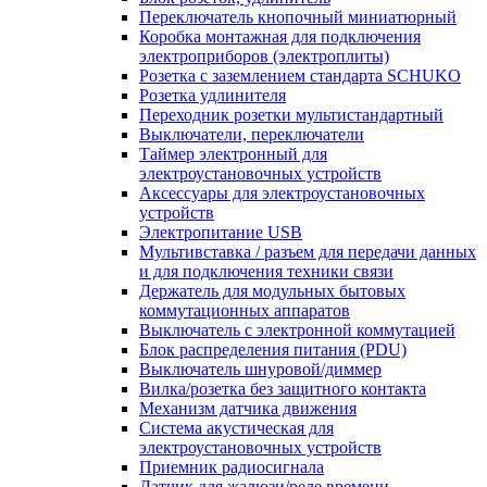
Переключатель кнопочный миниатюрный
Коробка монтажная для подключения
электроприборов (электроплиты)
Розетка с заземлением стандарта SCHUKO
Розетка удлинителя
Переходник розетки мультистандартный
Выключатели, переключатели
Таймер электронный для
электроустановочных устройств
Аксессуары для электроустановочных
устройств
Электропитание USB
Мультивставка / разъем для передачи данных
и для подключения техники связи
Держатель для модульных бытовых
коммутационных аппаратов
Выключатель с электронной коммутацией
Блок распределения питания (PDU)
Выключатель шнуровой/диммер
Вилка/розетка без защитного контакта
Механизм датчика движения
Система акустическая для
электроустановочных устройств
Приемник радиосигнала
Датчик для жалюзи/реле времени