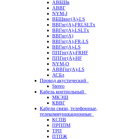
АВБШв
АВВГ
NYM-J
ВБШвнг(А)-LS
ВВГнг(A)-FRLSLTx
ВВГнг(A)-LSLTx
ВВГнг(А)
ВВГнг(А)-FR-LS
ВВГнг(А)-LS
ППГнг(А)-FRHF
ППГнг(А)-HF
NYM-O
АВВГнг(А)-LS
АСБл
Провод акустический
Stereo
Кабель контрольный
МКЭШ
КВВГ
Кабели связи, телефонные,
телекоммуникационные
КСПВ
ПРППМ
ТРП
ПТПЖ