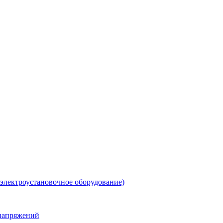
 электроустановочное оборудование)
енапряжений