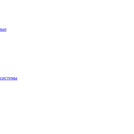
ные
 системы