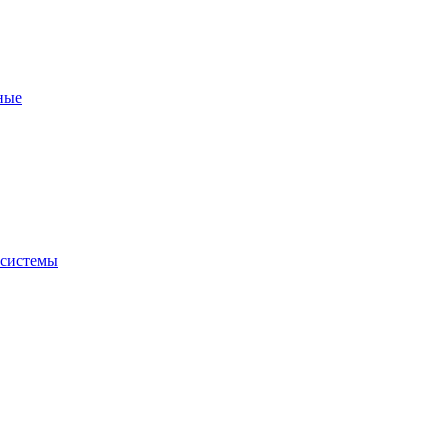
ные
 системы