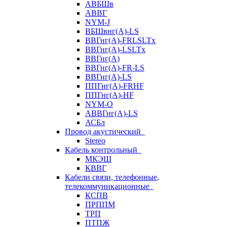
АВБШв
АВВГ
NYM-J
ВБШвнг(А)-LS
ВВГнг(A)-FRLSLTx
ВВГнг(A)-LSLTx
ВВГнг(А)
ВВГнг(А)-FR-LS
ВВГнг(А)-LS
ППГнг(А)-FRHF
ППГнг(А)-HF
NYM-O
АВВГнг(А)-LS
АСБл
Провод акустический
Stereo
Кабель контрольный
МКЭШ
КВВГ
Кабели связи, телефонные,
телекоммуникационные
КСПВ
ПРППМ
ТРП
ПТПЖ