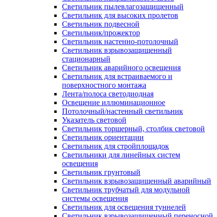
Светильник пылевлагозащищенный
Светильник для высоких пролетов
Светильник подвесной
Светильник/прожектор
Светильник настенно-потолочный
Светильник взрывозащищенный
стационарный
Светильник аварийного освещения
Светильник для встраиваемого и
поверхностного монтажа
Лента/полоса светодиодная
Освещение иллюминационное
Потолочный/настенный светильник
Указатель световой
Светильник торшерный, столбик световой
Светильник ориентации
Светильник для стройплощадок
Светильники для линейных систем
освещения
Светильник грунтовый
Светильник взрывозащищенный аварийный
Светильник трубчатый для модульной
системы освещения
Светильник для освещения туннелей
Светильник взрывозащищенный переносной