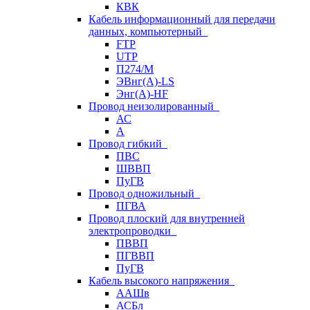
КВК
Кабель информационный для передачи
данных, компьютерный
FTP
UTP
П274/М
ЭВнг(А)-LS
Энг(А)-HF
Провод неизолированный
АС
А
Провод гибкий
ПВС
ШВВП
ПуГВ
Провод одножильный
ПГВА
Провод плоский для внутренней
электропроводки
ПВВП
ПГВВП
ПуГВ
Кабель высокого напряжения
ААШв
АСБл