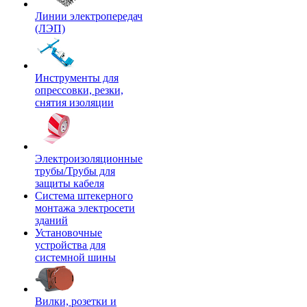
Линии электропередач
(ЛЭП)
Инструменты для
опрессовки, резки,
снятия изоляции
Электроизоляционные
трубы/Трубы для
защиты кабеля
Система штекерного
монтажа электросети
зданий
Установочные
устройства для
системной шины
Вилки, розетки и