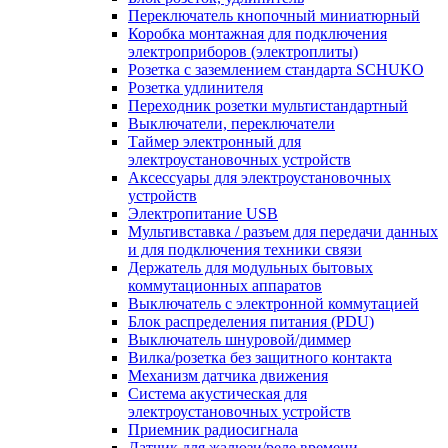
Переключатель кнопочный миниатюрный
Коробка монтажная для подключения
электроприборов (электроплиты)
Розетка с заземлением стандарта SCHUKO
Розетка удлинителя
Переходник розетки мультистандартный
Выключатели, переключатели
Таймер электронный для
электроустановочных устройств
Аксессуары для электроустановочных
устройств
Электропитание USB
Мультивставка / разъем для передачи данных
и для подключения техники связи
Держатель для модульных бытовых
коммутационных аппаратов
Выключатель с электронной коммутацией
Блок распределения питания (PDU)
Выключатель шнуровой/диммер
Вилка/розетка без защитного контакта
Механизм датчика движения
Система акустическая для
электроустановочных устройств
Приемник радиосигнала
Датчик для жалюзи/реле времени