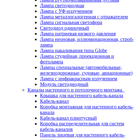
Лампа светодиодная
Лампа с УФ-излучением
Лампа металлогалогенная с отражателем
Лампа сигнальная светофора
Светодиод одиночный
Лампа натриевая низкого давления
Лампа неоновая, иллюминационная, строб-
лампа
Лампа накаливания типа Globe
Лампа студийная, проекционная и
фотолампа
Лампы специальные (автомобильные,
железнодорожные, судовые, авиационные)
Лампа с инфракрасным излучением
Модуль светодиодный
Каналы настенного и потолочного монтажа
Крышка для настенного кабель-канала
Кабель-канал
Коробка монтажная для настенного кабель-
канала
Кабель-канал плинтусный
Коробка распределительная для систем
кабель-каналов
Панель лицевая для настенного кабель-