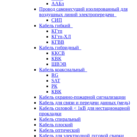
ААБл
Провод самонесущий изолированный для
воздушных линий электропередачи
СИП
Кабель гибкий
КГтп
КГтп-ХЛ
КГВВ
Кабель гибридный
ККСВ
КВК
ШВЭВ
Кабель коаксиальный
RG
SAT
РК
КВК
Кабель охранно-пожарной сигнализации
Кабель для связи и передачи данных (медь)
Кабель силовой < 1кВ для нестационарной
прокладки
Кабель спиральный
Кабель плоский
Кабель оптический
Кабель для электродной дуговой сварки