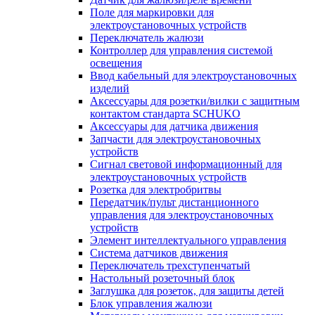
Поле для маркировки для
электроустановочных устройств
Переключатель жалюзи
Контроллер для управления системой
освещения
Ввод кабельный для электроустановочных
изделий
Аксессуары для розетки/вилки с защитным
контактом стандарта SCHUKO
Аксессуары для датчика движения
Запчасти для электроустановочных
устройств
Сигнал световой информационный для
электроустановочных устройств
Розетка для электробритвы
Передатчик/пульт дистанционного
управления для электроустановочных
устройств
Элемент интеллектуального управления
Система датчиков движения
Переключатель трехступенчатый
Настольный розеточный блок
Заглушка для розеток, для защиты детей
Блок управления жалюзи