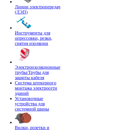
Линии электропередач
(ЛЭП)
Инструменты для
опрессовки, резки,
снятия изоляции
Электроизоляционные
трубы/Трубы для
защиты кабеля
Система штекерного
монтажа электросети
зданий
Установочные
устройства для
системной шины
Вилки, розетки и