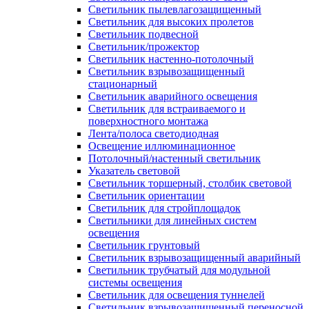
Светильник пылевлагозащищенный
Светильник для высоких пролетов
Светильник подвесной
Светильник/прожектор
Светильник настенно-потолочный
Светильник взрывозащищенный
стационарный
Светильник аварийного освещения
Светильник для встраиваемого и
поверхностного монтажа
Лента/полоса светодиодная
Освещение иллюминационное
Потолочный/настенный светильник
Указатель световой
Светильник торшерный, столбик световой
Светильник ориентации
Светильник для стройплощадок
Светильники для линейных систем
освещения
Светильник грунтовый
Светильник взрывозащищенный аварийный
Светильник трубчатый для модульной
системы освещения
Светильник для освещения туннелей
Светильник взрывозащищенный переносной