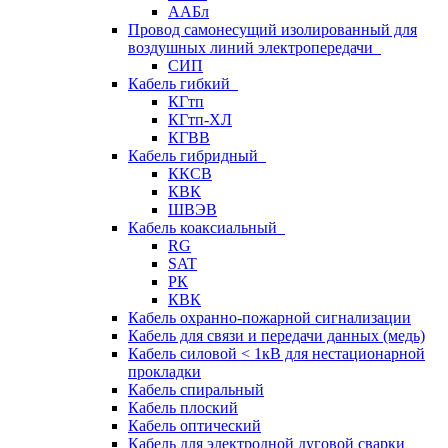
ААБл
Провод самонесущий изолированный для
воздушных линий электропередачи
СИП
Кабель гибкий
КГтп
КГтп-ХЛ
КГВВ
Кабель гибридный
ККСВ
КВК
ШВЭВ
Кабель коаксиальный
RG
SAT
РК
КВК
Кабель охранно-пожарной сигнализации
Кабель для связи и передачи данных (медь)
Кабель силовой < 1кВ для нестационарной
прокладки
Кабель спиральный
Кабель плоский
Кабель оптический
Кабель для электродной дуговой сварки