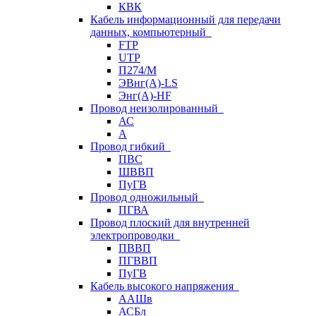
КВК
Кабель информационный для передачи
данных, компьютерный
FTP
UTP
П274/М
ЭВнг(А)-LS
Энг(А)-HF
Провод неизолированный
АС
А
Провод гибкий
ПВС
ШВВП
ПуГВ
Провод одножильный
ПГВА
Провод плоский для внутренней
электропроводки
ПВВП
ПГВВП
ПуГВ
Кабель высокого напряжения
ААШв
АСБл