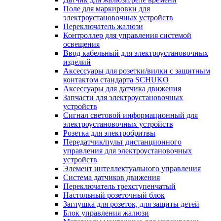
Поле для маркировки для
электроустановочных устройств
Переключатель жалюзи
Контроллер для управления системой
освещения
Ввод кабельный для электроустановочных
изделий
Аксессуары для розетки/вилки с защитным
контактом стандарта SCHUKO
Аксессуары для датчика движения
Запчасти для электроустановочных
устройств
Сигнал световой информационный для
электроустановочных устройств
Розетка для электробритвы
Передатчик/пульт дистанционного
управления для электроустановочных
устройств
Элемент интеллектуального управления
Система датчиков движения
Переключатель трехступенчатый
Настольный розеточный блок
Заглушка для розеток, для защиты детей
Блок управления жалюзи