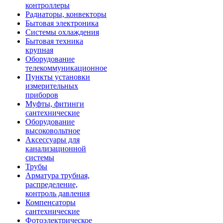
контроллеры
Радиаторы, конвекторы
Бытовая электроника
Системы охлаждения
Бытовая техника
крупная
Оборудование
телекоммуникационное
Пункты установки
измерительных
приборов
Муфты, фитинги
сантехнические
Оборудование
высоковольтное
Аксессуары для
канализационной
системы
Трубы
Арматура трубная,
распределение,
контроль давления
Компенсаторы
сантехнические
Фотоэлектрическое