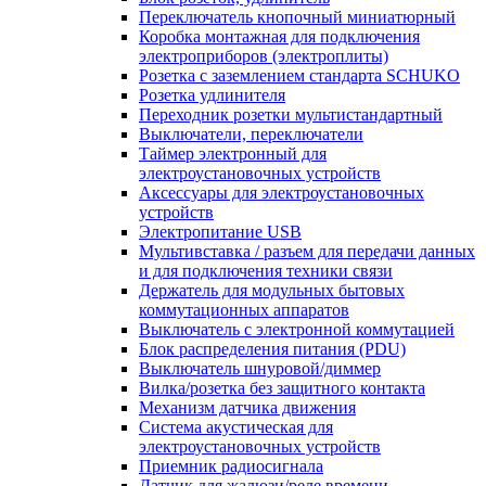
Переключатель кнопочный миниатюрный
Коробка монтажная для подключения
электроприборов (электроплиты)
Розетка с заземлением стандарта SCHUKO
Розетка удлинителя
Переходник розетки мультистандартный
Выключатели, переключатели
Таймер электронный для
электроустановочных устройств
Аксессуары для электроустановочных
устройств
Электропитание USB
Мультивставка / разъем для передачи данных
и для подключения техники связи
Держатель для модульных бытовых
коммутационных аппаратов
Выключатель с электронной коммутацией
Блок распределения питания (PDU)
Выключатель шнуровой/диммер
Вилка/розетка без защитного контакта
Механизм датчика движения
Система акустическая для
электроустановочных устройств
Приемник радиосигнала
Датчик для жалюзи/реле времени