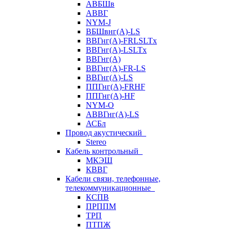
АВБШв
АВВГ
NYM-J
ВБШвнг(А)-LS
ВВГнг(A)-FRLSLTx
ВВГнг(A)-LSLTx
ВВГнг(А)
ВВГнг(А)-FR-LS
ВВГнг(А)-LS
ППГнг(А)-FRHF
ППГнг(А)-HF
NYM-O
АВВГнг(А)-LS
АСБл
Провод акустический
Stereo
Кабель контрольный
МКЭШ
КВВГ
Кабели связи, телефонные,
телекоммуникационные
КСПВ
ПРППМ
ТРП
ПТПЖ