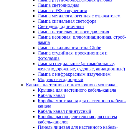
Лампа светодиодная
Лампа с УФ-излучением
Лампа металлогалогенная с отражателем
Лампа сигнальная светофора
Светодиод одиночный
Лампа натриевая низкого давления
Лампа неоновая, иллюминационная, строб-
лампа
Лампа накаливания типа Globe
Лампа студийная, проекционная и
фотолампа
Лампы специальные (автомобильные,
железнодорожные, судовые, авиационные)
Лампа с инфракрасным излучением
Модуль светодиодный
Каналы настенного и потолочного монтажа
Крышка для настенного кабель-канала
Кабель-канал
Коробка монтажная для настенного кабель-
канала
Кабель-канал плинтусный
Коробка распределительная для систем
кабель-каналов
Панель лицевая для настенного кабель-