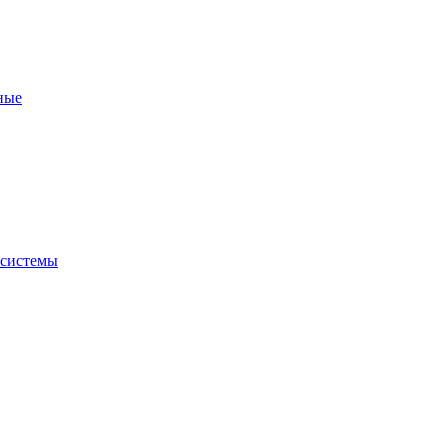
ные
 системы