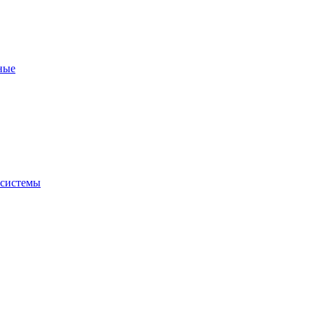
ные
 системы