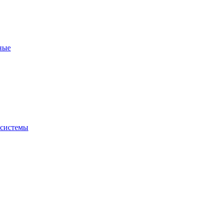
ные
 системы