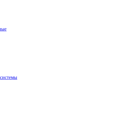
ные
 системы